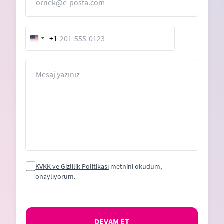
+1
United
States
+1
Mesaj
KVKK ve Gizlilik Politikası
metnini okudum,
onaylıyorum.
DEVAM ET