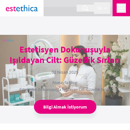
section Service {
}
TR
Estetisyen Dokunuşuyla
Işıldayan Cilt: Güzellik Sırları
02 Nisan 2025
Anasayfa
›
Blog
›
Estetisyen Dokunuşuyla Işıldayan Cilt: Güzellik Sırları
Bilgi Almak İstiyorum