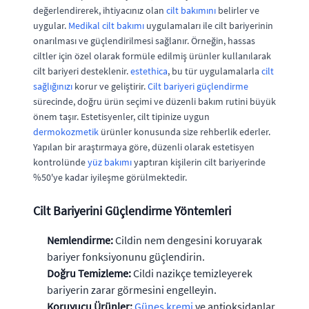
değerlendirerek, ihtiyacınız olan
cilt bakımını
belirler ve
uygular.
Medikal cilt bakımı
uygulamaları ile cilt bariyerinin
onarılması ve güçlendirilmesi sağlanır. Örneğin, hassas
ciltler için özel olarak formüle edilmiş ürünler kullanılarak
cilt bariyeri desteklenir.
estethica
, bu tür uygulamalarla
cilt
sağlığınızı
korur ve geliştirir.
Cilt bariyeri güçlendirme
sürecinde, doğru ürün seçimi ve düzenli bakım rutini büyük
önem taşır. Estetisyenler, cilt tipinize uygun
dermokozmetik
ürünler konusunda size rehberlik ederler.
Yapılan bir araştırmaya göre, düzenli olarak estetisyen
kontrolünde
yüz bakımı
yaptıran kişilerin cilt bariyerinde
%50'ye kadar iyileşme görülmektedir.
Cilt Bariyerini Güçlendirme Yöntemleri
Nemlendirme:
Cildin nem dengesini koruyarak
bariyer fonksiyonunu güçlendirin.
Doğru Temizleme:
Cildi nazikçe temizleyerek
bariyerin zarar görmesini engelleyin.
Koruyucu Ürünler:
Güneş kremi
ve antioksidanlar