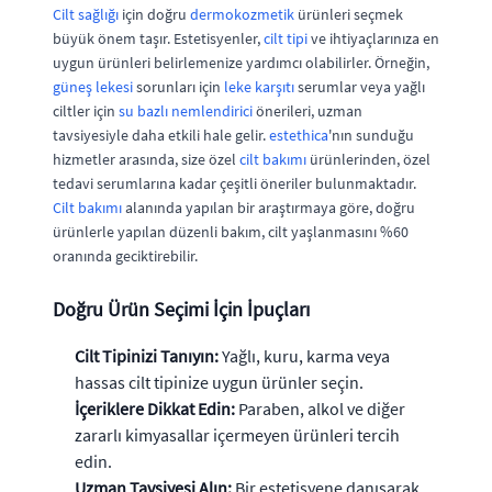
Cilt sağlığı
için doğru
dermokozmetik
ürünleri seçmek
büyük önem taşır. Estetisyenler,
cilt tipi
ve ihtiyaçlarınıza en
uygun ürünleri belirlemenize yardımcı olabilirler. Örneğin,
güneş lekesi
sorunları için
leke karşıtı
serumlar veya yağlı
ciltler için
su bazlı nemlendirici
önerileri, uzman
tavsiyesiyle daha etkili hale gelir.
estethica
'nın sunduğu
hizmetler arasında, size özel
cilt bakımı
ürünlerinden, özel
tedavi serumlarına kadar çeşitli öneriler bulunmaktadır.
Cilt bakımı
alanında yapılan bir araştırmaya göre, doğru
ürünlerle yapılan düzenli bakım, cilt yaşlanmasını %60
oranında geciktirebilir.
Doğru Ürün Seçimi İçin İpuçları
Cilt Tipinizi Tanıyın:
Yağlı, kuru, karma veya
hassas cilt tipinize uygun ürünler seçin.
İçeriklere Dikkat Edin:
Paraben, alkol ve diğer
zararlı kimyasallar içermeyen ürünleri tercih
edin.
Uzman Tavsiyesi Alın:
Bir estetisyene danışarak