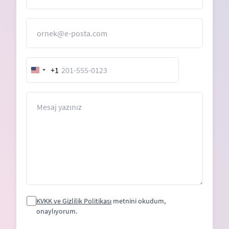
E-Posta
+1
United
States
+1
Mesaj
KVKK ve Gizlilik Politikası
metnini okudum,
onaylıyorum.