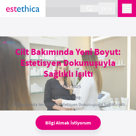
section Service {
}
TR
Cilt Bakımında Yeni Boyut:
Estetisyen Dokunuşuyla
Sağlıklı Işıltı
30 Mart 2025
Anasayfa
›
Blog
›
Cilt Bakımında Yeni Boyut: Estetisyen Dokunuşuyla Sağlıklı Işıltı
Bilgi Almak İstiyorum