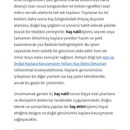
dirençli olan vücut bölgesinden kıl kökleri (greftler) özel
mikro cerrahi aletlerle tek tek toplanır. Toplanan bu kıl
kökleri, daha sonra kaş bölgesindeki ihtiyaç duyulan
alanlara, doğal kaş çizgisini ve yönünü taklit edecek şekilde
büyük bir titizlikle yerleştirilir.
Kaş nakli
işlemi, seyrek veya
tamamen dökülmüş kaşlara yeniden hacim ve şekil
kazandırarak yüz ifadesini belirginleştirir. Bu işlem
sayesinde hem estetik bir görünüm elde edilir hem de
ömür boyu kalıcı sonuçlar sağlanır. Detaylı bilgi için
Gür ve
Doğal Kaşlara Kavuşmanın Yolları: Kaş Ekimi Detayları
rehberimizi inceleyebilirsiniz. Kaşların görünümünü
iyileştiren bir diğer yöntem ise kaş çizimi teknikleridir,
ancak bu geçici bir çözümdür.
Unutmamak gerekir ki,
kaş nakli
süreci kişiye özel planlanır
ve deneyimli doktorlar tarafından uygulanmalıdır. Doğru
teknik ve uzmanlıkla yapılan bir
kaş ekimi
işlemi, hayal
ettiğiniz dolgun ve doğal görünümlü kaşlara kavuşmanızı
sağlayacaktır.