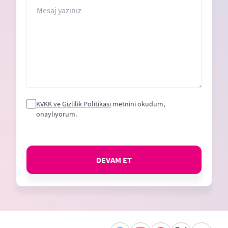
+1
Mesaj
KVKK ve Gizlilik Politikası
metnini okudum,
onaylıyorum.
DEVAM ET