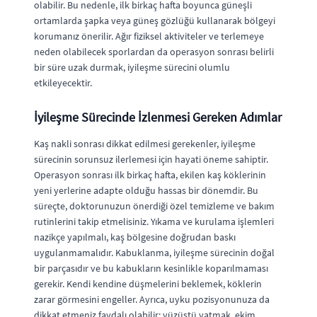
olabilir. Bu nedenle, ilk birkaç hafta boyunca güneşli
ortamlarda şapka veya güneş gözlüğü kullanarak bölgeyi
korumanız önerilir. Ağır fiziksel aktiviteler ve terlemeye
neden olabilecek sporlardan da operasyon sonrası belirli
bir süre uzak durmak, iyileşme sürecini olumlu
etkileyecektir.
İyileşme Sürecinde İzlenmesi Gereken Adımlar
Kaş nakli sonrası dikkat edilmesi gerekenler, iyileşme
sürecinin sorunsuz ilerlemesi için hayati öneme sahiptir.
Operasyon sonrası ilk birkaç hafta, ekilen kaş köklerinin
yeni yerlerine adapte olduğu hassas bir dönemdir. Bu
süreçte, doktorunuzun önerdiği özel temizleme ve bakım
rutinlerini takip etmelisiniz. Yıkama ve kurulama işlemleri
nazikçe yapılmalı, kaş bölgesine doğrudan baskı
uygulanmamalıdır. Kabuklanma, iyileşme sürecinin doğal
bir parçasıdır ve bu kabukların kesinlikle koparılmaması
gerekir. Kendi kendine düşmelerini beklemek, köklerin
zarar görmesini engeller. Ayrıca, uyku pozisyonunuza da
dikkat etmeniz faydalı olabilir; yüzüstü yatmak, ekim