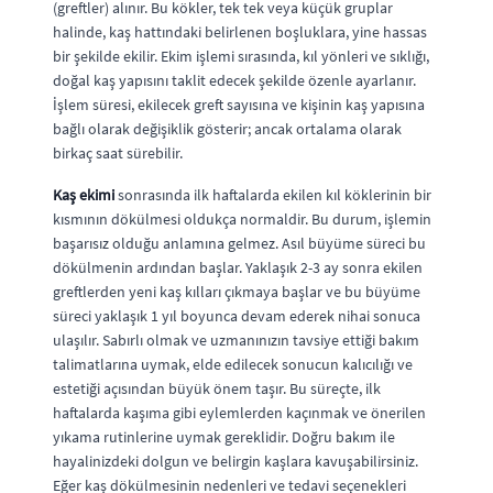
(greftler) alınır. Bu kökler, tek tek veya küçük gruplar
halinde, kaş hattındaki belirlenen boşluklara, yine hassas
bir şekilde ekilir. Ekim işlemi sırasında, kıl yönleri ve sıklığı,
doğal kaş yapısını taklit edecek şekilde özenle ayarlanır.
İşlem süresi, ekilecek greft sayısına ve kişinin kaş yapısına
bağlı olarak değişiklik gösterir; ancak ortalama olarak
birkaç saat sürebilir.
Kaş ekimi
sonrasında ilk haftalarda ekilen kıl köklerinin bir
kısmının dökülmesi oldukça normaldir. Bu durum, işlemin
başarısız olduğu anlamına gelmez. Asıl büyüme süreci bu
dökülmenin ardından başlar. Yaklaşık 2-3 ay sonra ekilen
greftlerden yeni kaş kılları çıkmaya başlar ve bu büyüme
süreci yaklaşık 1 yıl boyunca devam ederek nihai sonuca
ulaşılır. Sabırlı olmak ve uzmanınızın tavsiye ettiği bakım
talimatlarına uymak, elde edilecek sonucun kalıcılığı ve
estetiği açısından büyük önem taşır. Bu süreçte, ilk
haftalarda kaşıma gibi eylemlerden kaçınmak ve önerilen
yıkama rutinlerine uymak gereklidir. Doğru bakım ile
hayalinizdeki dolgun ve belirgin kaşlara kavuşabilirsiniz.
Eğer kaş dökülmesinin nedenleri ve tedavi seçenekleri