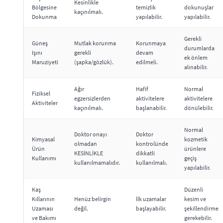
Kesinlikle
Bölgesine
temizlik
dokunuşlar
kaçınılmalı.
Dokunma
yapılabilir.
yapılabilir.
Gerekli
Güneş
Mutlak korunma
Korunmaya
durumlarda
Işını
gerekli
devam
ek önlem
Maruziyeti
(şapka/gözlük).
edilmeli.
alınabilir.
Ağır
Hafif
Normal
Fiziksel
egzersizlerden
aktivitelere
aktivitelere
Aktiviteler
kaçınılmalı.
başlanabilir.
dönülebilir.
Normal
Doktor onayı
Doktor
Kimyasal
kozmetik
olmadan
kontrolünde
Ürün
ürünlere
KESİNLİKLE
dikkatli
Kullanımı
geçiş
kullanılmamalıdır.
kullanılmalı.
yapılabilir.
Kaş
Düzenli
Kıllarının
Henüz belirgin
İlk uzamalar
kesim ve
Uzaması
değil.
başlayabilir.
şekillendirme
ve Bakımı
gerekebilir.