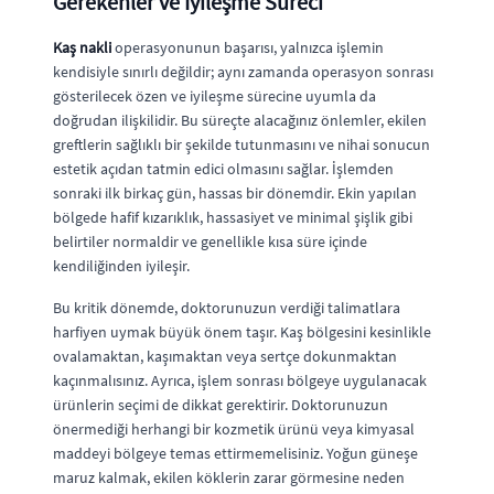
Gerekenler ve İyileşme Süreci
Kaş nakli
operasyonunun başarısı, yalnızca işlemin
kendisiyle sınırlı değildir; aynı zamanda operasyon sonrası
gösterilecek özen ve iyileşme sürecine uyumla da
doğrudan ilişkilidir. Bu süreçte alacağınız önlemler, ekilen
greftlerin sağlıklı bir şekilde tutunmasını ve nihai sonucun
estetik açıdan tatmin edici olmasını sağlar. İşlemden
sonraki ilk birkaç gün, hassas bir dönemdir. Ekin yapılan
bölgede hafif kızarıklık, hassasiyet ve minimal şişlik gibi
belirtiler normaldir ve genellikle kısa süre içinde
kendiliğinden iyileşir.
Bu kritik dönemde, doktorunuzun verdiği talimatlara
harfiyen uymak büyük önem taşır. Kaş bölgesini kesinlikle
ovalamaktan, kaşımaktan veya sertçe dokunmaktan
kaçınmalısınız. Ayrıca, işlem sonrası bölgeye uygulanacak
ürünlerin seçimi de dikkat gerektirir. Doktorunuzun
önermediği herhangi bir kozmetik ürünü veya kimyasal
maddeyi bölgeye temas ettirmemelisiniz. Yoğun güneşe
maruz kalmak, ekilen köklerin zarar görmesine neden