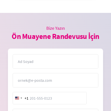
Bize Yazın
Ön Muayene Randevusu İçin
İsim
E-Posta
+1
United
States