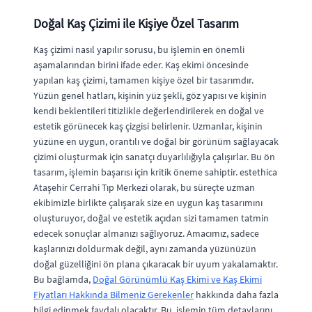
Doğal Kaş Çizimi ile Kişiye Özel Tasarım
Kaş çizimi nasıl yapılır sorusu, bu işlemin en önemli
aşamalarından birini ifade eder. Kaş ekimi öncesinde
yapılan kaş çizimi, tamamen kişiye özel bir tasarımdır.
Yüzün genel hatları, kişinin yüz şekli, göz yapısı ve kişinin
kendi beklentileri titizlikle değerlendirilerek en doğal ve
estetik görünecek kaş çizgisi belirlenir. Uzmanlar, kişinin
yüzüne en uygun, orantılı ve doğal bir görünüm sağlayacak
çizimi oluşturmak için sanatçı duyarlılığıyla çalışırlar. Bu ön
tasarım, işlemin başarısı için kritik öneme sahiptir. estethica
Ataşehir Cerrahi Tıp Merkezi olarak, bu süreçte uzman
ekibimizle birlikte çalışarak size en uygun kaş tasarımını
oluşturuyor, doğal ve estetik açıdan sizi tamamen tatmin
edecek sonuçlar almanızı sağlıyoruz. Amacımız, sadece
kaşlarınızı doldurmak değil, aynı zamanda yüzünüzün
doğal güzelliğini ön plana çıkaracak bir uyum yakalamaktır.
Bu bağlamda,
Doğal Görünümlü Kaş Ekimi ve Kaş Ekimi
Fiyatları Hakkında Bilmeniz Gerekenler
hakkında daha fazla
bilgi edinmek faydalı olacaktır. Bu, işlemin tüm detaylarını