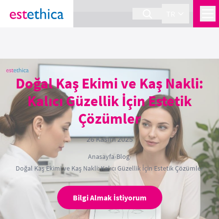
section Service {
}
TR
Doğal Kaş Ekimi ve Kaş Nakli:
Kalıcı Güzellik İçin Estetik
Çözümler
26 Kasım 2025
Anasayfa
›
Blog
›
Doğal Kaş Ekimi ve Kaş Nakli: Kalıcı Güzellik İçin Estetik Çözümler
Bilgi Almak İstiyorum