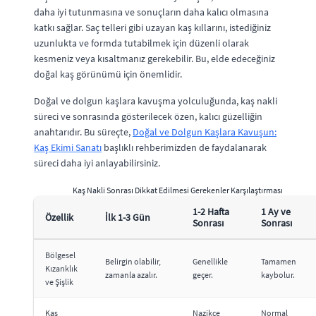
daha iyi tutunmasına ve sonuçların daha kalıcı olmasına
katkı sağlar. Saç telleri gibi uzayan kaş kıllarını, istediğiniz
uzunlukta ve formda tutabilmek için düzenli olarak
kesmeniz veya kısaltmanız gerekebilir. Bu, elde edeceğiniz
doğal kaş görünümü için önemlidir.
Doğal ve dolgun kaşlara kavuşma yolculuğunda, kaş nakli
süreci ve sonrasında gösterilecek özen, kalıcı güzelliğin
anahtarıdır. Bu süreçte,
Doğal ve Dolgun Kaşlara Kavuşun:
Kaş Ekimi Sanatı
başlıklı rehberimizden de faydalanarak
süreci daha iyi anlayabilirsiniz.
Kaş Nakli Sonrası Dikkat Edilmesi Gerekenler Karşılaştırması
1-2 Hafta
1 Ay ve
Özellik
İlk 1-3 Gün
Sonrası
Sonrası
Bölgesel
Belirgin olabilir,
Genellikle
Tamamen
Kızarıklık
zamanla azalır.
geçer.
kaybolur.
ve Şişlik
Kaş
Nazikçe
Normal