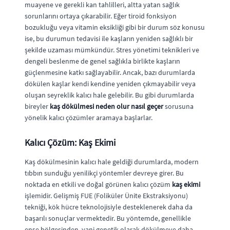
muayene ve gerekli kan tahlilleri, altta yatan sağlık
sorunlarını ortaya çıkarabilir. Eğer tiroid fonksiyon
bozukluğu veya vitamin eksikliği gibi bir durum söz konusu
ise, bu durumun tedavisi ile kaşların yeniden sağlıklı bir
şekilde uzaması mümkündür. Stres yönetimi teknikleri ve
dengeli beslenme de genel sağlıkla birlikte kaşların
güçlenmesine katkı sağlayabilir. Ancak, bazı durumlarda
dökülen kaşlar kendi kendine yeniden çıkmayabilir veya
oluşan seyreklik kalıcı hale gelebilir. Bu gibi durumlarda
bireyler
kaş dökülmesi neden olur nasıl geçer
sorusuna
yönelik kalıcı çözümler aramaya başlarlar.
Kalıcı Çözüm: Kaş Ekimi
Kaş dökülmesinin kalıcı hale geldiği durumlarda, modern
tıbbın sunduğu yenilikçi yöntemler devreye girer. Bu
noktada en etkili ve doğal görünen kalıcı çözüm
kaş ekimi
işlemidir. Gelişmiş FUE (Foliküler Ünite Ekstraksiyonu)
tekniği, kök hücre teknolojisiyle desteklenerek daha da
başarılı sonuçlar vermektedir. Bu yöntemde, genellikle
ense bölgesinden, yani genetik olarak dökülmeye daha