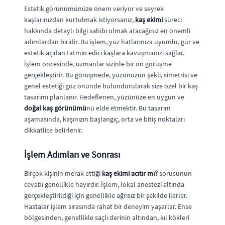
Estetik görünümünüze önem veriyor ve seyrek
kaşlarınızdan kurtulmak istiyorsanız,
kaş ekimi
süreci
hakkında detaylı bilgi sahibi olmak atacağınız en önemli
adımlardan biridir. Bu işlem, yüz hatlarınıza uyumlu, gür ve
estetik açıdan tatmin edici kaşlara kavuşmanızı sağlar.
İşlem öncesinde, uzmanlar sizinle bir ön görüşme
gerçekleştirir. Bu görüşmede, yüzünüzün şekli, simetrisi ve
genel estetiği göz önünde bulundurularak size özel bir kaş
tasarımı planlanır. Hedeflenen, yüzünüze en uygun ve
doğal kaş görünümü
nü elde etmektir. Bu tasarım
aşamasında, kaşınızın başlangıç, orta ve bitiş noktaları
dikkatlice belirlenir.
İşlem Adımları ve Sonrası
Birçok kişinin merak ettiği
kaş ekimi acıtır mı?
sorusunun
cevabı genellikle hayırdır. İşlem, lokal anestezi altında
gerçekleştirildiği için genellikle ağrısız bir şekilde ilerler.
Hastalar işlem sırasında rahat bir deneyim yaşarlar. Ense
bölgesinden, genellikle saçlı derinin altından, kıl kökleri