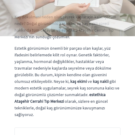
Kaş dökülmesi neden olur, seyrek kaşlar için kalıcı çözüm
nedir? Doğal görünümlü kaş ekimi ve kaş nakli süreci
hakkında tüm detaylar ve estethica Ataşehir Cerrahi Tıp
Merkezi'nin sunduğu çözümler.
Estetik görünümün önemli bir parçası olan kaşlar, yüz
ifadesini belirlemede kilit rol oynar. Genetik faktörler,
yaşlanma, hormonal değişiklikler, hastalıklar veya
travmalar nedeniyle kaşlarda seyrelme veya dökülme
görülebilir. Bu durum, kişinin kendine olan güvenini
olumsuz etkileyebilir. Neyse ki,
kaş ekimi
ve
kaş nakli
gibi
modern estetik uygulamalar, seyrek kaş sorununa kalıcı ve
doğal görünümlü çözümler sunmaktadır.
estethica
Ataşehir Cerrahi Tıp Merkezi
olarak, sizlere en güncel
tekniklerle, doğal kaş görünümünüze kavuşmanızı
sağlıyoruz.