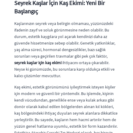
Seyrek Kaşlar İçin Kaş Ekimi: Yeni Bir
Başlangıç
Kaşlarınızın seyrek veya belirgin olmaması, yüzünüzdeki
ifadenin zayıf ve soluk görünmesine neden olabilir. Bu
durum, estetik kaygılara yol açarak kendinizi daha az
güvende hissetmenize sebep olabilir. Genetik yatkınlıklar,
yaş alma süreci, hormonal dengesizlikler, bazı sağlık
sorunları veya geçirilen travmalar gibi pek çok faktör,
seyrek kaşlar için kaş ekimi
ihtiyacını ortaya çıkarabilir.
Neyse ki günümüzde, bu sorunlara karşı oldukça etkili ve
kalıcı çözümler mevcuttur.
Kaş ekimi, estetik görünümünü iyileştirmek isteyen kişiler
için modern ve güvenli bir yöntemdir. Bu işlemde, kişinin
kendi vücudundan, genellikle ense veya kulak arkası gibi
donör olarak kabul edilen bölgelerden alınan kıl kökleri,
kaş bölgesindeki ihtiyaç duyulan seyrek alanlara dikkatlice
yerleştirilir. Bu sayede, kaşların hem hacmi artırılır hem de
yüzün genel hatlarına uyumlu, estetik bir form kazandırılır.
Estethica Ataşehir Cerrahi Tıp Merkezi olarak, her bireyin