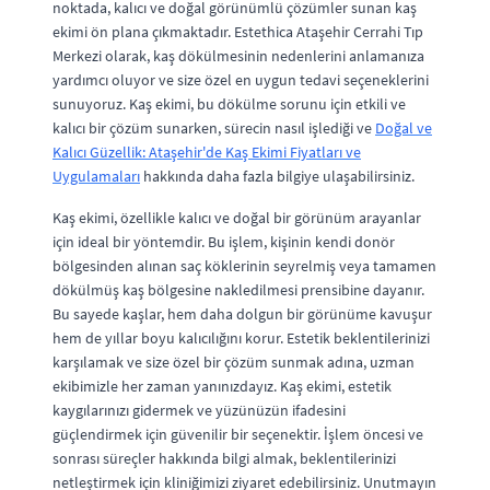
noktada, kalıcı ve doğal görünümlü çözümler sunan kaş
ekimi ön plana çıkmaktadır. Estethica Ataşehir Cerrahi Tıp
Merkezi olarak, kaş dökülmesinin nedenlerini anlamanıza
yardımcı oluyor ve size özel en uygun tedavi seçeneklerini
sunuyoruz. Kaş ekimi, bu dökülme sorunu için etkili ve
kalıcı bir çözüm sunarken, sürecin nasıl işlediği ve
Doğal ve
Kalıcı Güzellik: Ataşehir'de Kaş Ekimi Fiyatları ve
Uygulamaları
hakkında daha fazla bilgiye ulaşabilirsiniz.
Kaş ekimi, özellikle kalıcı ve doğal bir görünüm arayanlar
için ideal bir yöntemdir. Bu işlem, kişinin kendi donör
bölgesinden alınan saç köklerinin seyrelmiş veya tamamen
dökülmüş kaş bölgesine nakledilmesi prensibine dayanır.
Bu sayede kaşlar, hem daha dolgun bir görünüme kavuşur
hem de yıllar boyu kalıcılığını korur. Estetik beklentilerinizi
karşılamak ve size özel bir çözüm sunmak adına, uzman
ekibimizle her zaman yanınızdayız. Kaş ekimi, estetik
kaygılarınızı gidermek ve yüzünüzün ifadesini
güçlendirmek için güvenilir bir seçenektir. İşlem öncesi ve
sonrası süreçler hakkında bilgi almak, beklentilerinizi
netleştirmek için kliniğimizi ziyaret edebilirsiniz. Unutmayın