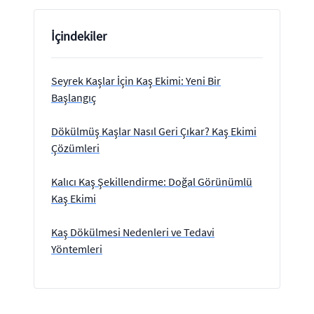
İçindekiler
Seyrek Kaşlar İçin Kaş Ekimi: Yeni Bir
Başlangıç
Dökülmüş Kaşlar Nasıl Geri Çıkar? Kaş Ekimi
Çözümleri
Kalıcı Kaş Şekillendirme: Doğal Görünümlü
Kaş Ekimi
Kaş Dökülmesi Nedenleri ve Tedavi
Yöntemleri