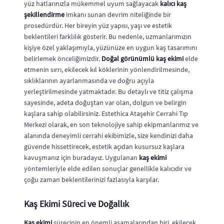
yüz hatlarınızla mükemmel uyum sağlayacak
kalıcı kaş
şekillendirme
imkanı sunan devrim niteliğinde bir
prosedürdür. Her bireyin yüz yapısı, yaşı ve estetik
beklentileri farklılık gösterir. Bu nedenle, uzmanlarımızın
kişiye özel yaklaşımıyla, yüzünüze en uygun kaş tasarımını
belirlemek önceliğimizdir.
Doğal görünümlü kaş ekimi
elde
etmenin sırrı, ekilecek kıl köklerinin yönlendirilmesinde,
sıklıklarının ayarlanmasında ve doğru açıyla
yerleştirilmesinde yatmaktadır. Bu detaylı ve titiz çalışma
sayesinde, adeta doğuştan var olan, dolgun ve belirgin
kaşlara sahip olabilirsiniz. Estethica Ataşehir Cerrahi Tıp
Merkezi olarak, en son teknolojiye sahip ekipmanlarımız ve
alanında deneyimli cerrahi ekibimizle, size kendinizi daha
güvende hissettirecek, estetik açıdan kusursuz kaşlara
kavuşmanız için buradayız. Uygulanan
kaş ekimi
yöntemleriyle elde edilen sonuçlar genellikle kalıcıdır ve
çoğu zaman beklentilerinizi fazlasıyla karşılar.
Kaş Ekimi Süreci ve Doğallık
Kaş ekimi
sürecinin en önemli aşamalarından biri, ekilecek