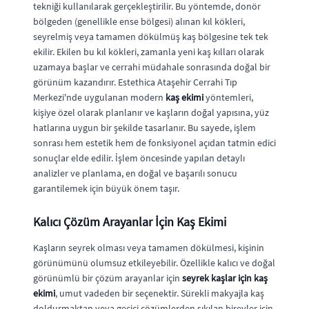
tekniği kullanılarak gerçekleştirilir. Bu yöntemde, donör
bölgeden (genellikle ense bölgesi) alınan kıl kökleri,
seyrelmiş veya tamamen dökülmüş kaş bölgesine tek tek
ekilir. Ekilen bu kıl kökleri, zamanla yeni kaş kılları olarak
uzamaya başlar ve cerrahi müdahale sonrasında doğal bir
görünüm kazandırır. Estethica Ataşehir Cerrahi Tıp
Merkezi'nde uygulanan modern
kaş ekimi
yöntemleri,
kişiye özel olarak planlanır ve kaşların doğal yapısına, yüz
hatlarına uygun bir şekilde tasarlanır. Bu sayede, işlem
sonrası hem estetik hem de fonksiyonel açıdan tatmin edici
sonuçlar elde edilir. İşlem öncesinde yapılan detaylı
analizler ve planlama, en doğal ve başarılı sonucu
garantilemek için büyük önem taşır.
Kalıcı Çözüm Arayanlar İçin Kaş Ekimi
Kaşların seyrek olması veya tamamen dökülmesi, kişinin
görünümünü olumsuz etkileyebilir. Özellikle kalıcı ve doğal
görünümlü bir çözüm arayanlar için
seyrek kaşlar için kaş
ekimi
, umut vadeden bir seçenektir. Sürekli makyajla kaş
doldurmaktan veya geçici çözümlerden sıkılan bireyler için