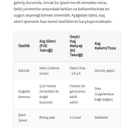
gelmiş durumda. Ancak bu işlemi tercih etmeden önce,
farklı yöntemler arasındaki farkları ve beklentilerinize en
uygun seçeneği bilmek önemlidir. Aşağıdaki tablo, kaş
ekimi işleminin bazı temel özelliklerini karşılaştırmaktadır:
Geçici
Kaş Ekimi
Kaş
Kaş
Özellik
(FUE
Makyajı
Kalemi/Tozu
Tekniği)
(Kıl
Tekniği)
Kalıcı (yıllarca
Geçici (6 ay
Kalıcılık
Günlük, geçici
süren)
- 1.5 yıl)
Çok Yüksek
Yüksek (kıl
Orta
Doğallık
(kıl kökleri ile
görünümü
(uygulamaya
Derecesi
doğal
taklit
bağlı değişir)
büyüme)
edilir)
İşlem
Birkaç saat
1-2 saat
Dakikalar
Süresi