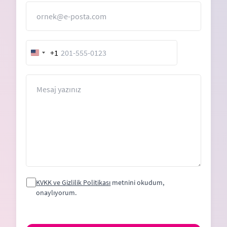
E-Posta
+1
United
States
+1
Mesaj
KVKK ve Gizlilik Politikası
metnini okudum,
onaylıyorum.