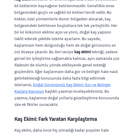
kıl köklerinin kaynağının belirlenmesidir. Genellikle ense
bölgesindeki güçlü ve sağlıklı kıl kökleri tercih edilir. Bu
kökler, özel yöntemlerle donör bölgeden alınarak, kaş
bölgesindeki belirlenen boşluklara tek tek yerleştirilir. Her
bir kıl kökünün ekilme açısı ve yönü, doğal kaş yapısını
taklit edecek şekilde özenle ayarlanır. Bu sayede,
kaşlarınızın hem dolgunluğu hem de doğal görünümü en
üst düzeye çıkarılır. Bu ileri seviye
kaş ekimi
tekniği, sadece
görsel bir iyileştirme sağlamakla kalmaz, aynı zamanda yüz
ifadesini de olumlu yönde etkileyerek genel estetiği
güçlendirir. Eğer kaşlarınızın daha gür ve belirgin hale nasıl
getirilebileceği konusunda daha fazla bilgi edinmek
isterseniz,
Doğal Görünümlü Kaş Ekimi: Gür ve Belirgin
Kaşlara Kavuşun
başlıklı yazımızı inceleyebilirsiniz. Bu
yazımız, kaşlarınızı doğal yollarla güzelleştirme konusunda
size ek fikirler sunacaktır.
Kaş Ekimi: Fark Yaratan Karşılaştırma
Kaş ekimi, daha önce hiç olmadığı kadar popüler hale