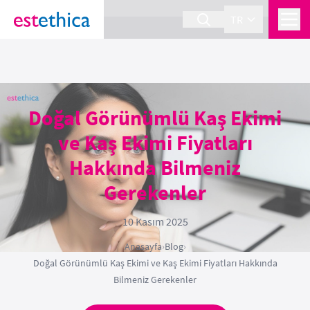
section Service {
}
TR
Doğal Görünümlü Kaş Ekimi
ve Kaş Ekimi Fiyatları
Hakkında Bilmeniz
Gerekenler
10 Kasım 2025
Anasayfa
›
Blog
›
Doğal Görünümlü Kaş Ekimi ve Kaş Ekimi Fiyatları Hakkında
Bilmeniz Gerekenler