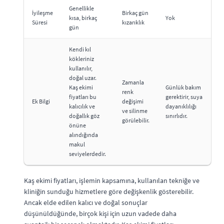
Genellikle
İyileşme
Birkaç gün
kısa, birkaç
Yok
Süresi
kızarıklık
gün
Kendi kıl
kökleriniz
kullanılır,
doğal uzar.
Zamanla
Kaş ekimi
Günlük bakım
renk
fiyatları bu
gerektirir, suya
Ek Bilgi
değişimi
kalıcılık ve
dayanıklılığı
ve silinme
doğallık göz
sınırlıdır.
görülebilir.
önüne
alındığında
makul
seviyelerdedir.
Kaş ekimi fiyatları, işlemin kapsamına, kullanılan tekniğe ve
kliniğin sunduğu hizmetlere göre değişkenlik gösterebilir.
Ancak elde edilen kalıcı ve doğal sonuçlar
düşünüldüğünde, birçok kişi için uzun vadede daha