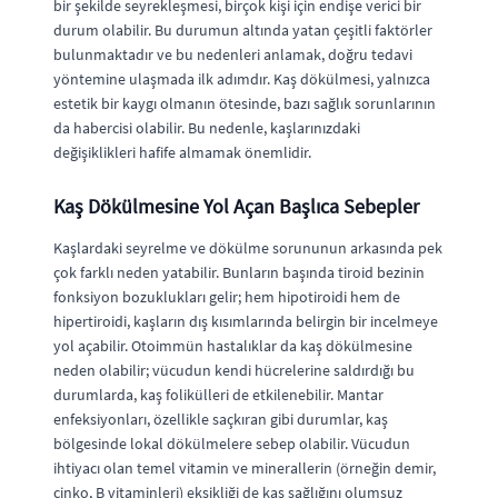
bir şekilde seyrekleşmesi, birçok kişi için endişe verici bir
durum olabilir. Bu durumun altında yatan çeşitli faktörler
bulunmaktadır ve bu nedenleri anlamak, doğru tedavi
yöntemine ulaşmada ilk adımdır. Kaş dökülmesi, yalnızca
estetik bir kaygı olmanın ötesinde, bazı sağlık sorunlarının
da habercisi olabilir. Bu nedenle, kaşlarınızdaki
değişiklikleri hafife almamak önemlidir.
Kaş Dökülmesine Yol Açan Başlıca Sebepler
Kaşlardaki seyrelme ve dökülme sorununun arkasında pek
çok farklı neden yatabilir. Bunların başında tiroid bezinin
fonksiyon bozuklukları gelir; hem hipotiroidi hem de
hipertiroidi, kaşların dış kısımlarında belirgin bir incelmeye
yol açabilir. Otoimmün hastalıklar da kaş dökülmesine
neden olabilir; vücudun kendi hücrelerine saldırdığı bu
durumlarda, kaş folikülleri de etkilenebilir. Mantar
enfeksiyonları, özellikle saçkıran gibi durumlar, kaş
bölgesinde lokal dökülmelere sebep olabilir. Vücudun
ihtiyacı olan temel vitamin ve minerallerin (örneğin demir,
çinko, B vitaminleri) eksikliği de kaş sağlığını olumsuz