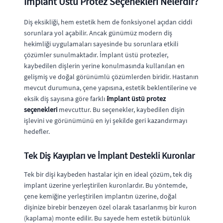
İmplant Üstü Protez Seçenekleri Nelerdir?
Diş eksikliği, hem estetik hem de fonksiyonel açıdan ciddi
sorunlara yol açabilir. Ancak günümüz modern diş
hekimliği uygulamaları sayesinde bu sorunlara etkili
çözümler sunulmaktadır. İmplant üstü protezler,
kaybedilen dişlerin yerine konulmasında kullanılan en
gelişmiş ve doğal görünümlü çözümlerden biridir. Hastanın
mevcut durumuna, çene yapısına, estetik beklentilerine ve
eksik diş sayısına göre farklı
i̇mplant üstü protez
seçenekleri
mevcuttur. Bu seçenekler, kaybedilen dişin
işlevini ve görünümünü en iyi şekilde geri kazandırmayı
hedefler.
Tek Diş Kayıpları ve İmplant Destekli Kuronlar
Tek bir dişi kaybeden hastalar için en ideal çözüm, tek diş
implant üzerine yerleştirilen kuronlardır. Bu yöntemde,
çene kemiğine yerleştirilen implantın üzerine, doğal
dişinize birebir benzeyen özel olarak tasarlanmış bir kuron
(kaplama) monte edilir. Bu sayede hem estetik bütünlük