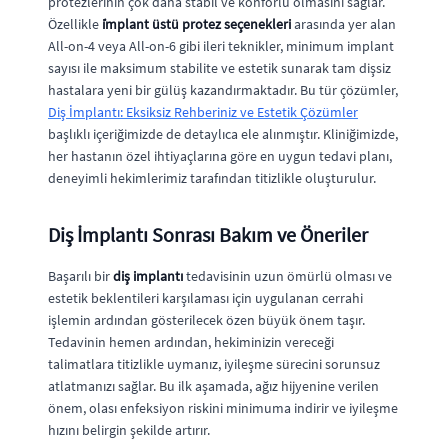
protezlerinin çok daha stabil ve konforlu olmasını sağlar.
Özellikle
i̇mplant üstü protez seçenekleri
arasında yer alan
All-on-4 veya All-on-6 gibi ileri teknikler, minimum implant
sayısı ile maksimum stabilite ve estetik sunarak tam dişsiz
hastalara yeni bir gülüş kazandırmaktadır. Bu tür çözümler,
Diş İmplantı: Eksiksiz Rehberiniz ve Estetik Çözümler
başlıklı içeriğimizde de detaylıca ele alınmıştır. Kliniğimizde,
her hastanın özel ihtiyaçlarına göre en uygun tedavi planı,
deneyimli hekimlerimiz tarafından titizlikle oluşturulur.
Diş İmplantı Sonrası Bakım ve Öneriler
Başarılı bir
diş implantı
tedavisinin uzun ömürlü olması ve
estetik beklentileri karşılaması için uygulanan cerrahi
işlemin ardından gösterilecek özen büyük önem taşır.
Tedavinin hemen ardından, hekiminizin vereceği
talimatlara titizlikle uymanız, iyileşme sürecini sorunsuz
atlatmanızı sağlar. Bu ilk aşamada, ağız hijyenine verilen
önem, olası enfeksiyon riskini minimuma indirir ve iyileşme
hızını belirgin şekilde artırır.