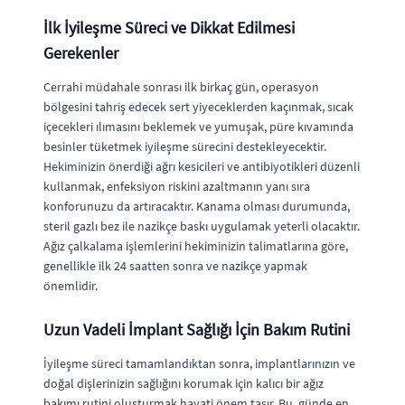
İlk İyileşme Süreci ve Dikkat Edilmesi
Gerekenler
Cerrahi müdahale sonrası ilk birkaç gün, operasyon
bölgesini tahriş edecek sert yiyeceklerden kaçınmak, sıcak
içecekleri ılımasını beklemek ve yumuşak, püre kıvamında
besinler tüketmek iyileşme sürecini destekleyecektir.
Hekiminizin önerdiği ağrı kesicileri ve antibiyotikleri düzenli
kullanmak, enfeksiyon riskini azaltmanın yanı sıra
konforunuzu da artıracaktır. Kanama olması durumunda,
steril gazlı bez ile nazikçe baskı uygulamak yeterli olacaktır.
Ağız çalkalama işlemlerini hekiminizin talimatlarına göre,
genellikle ilk 24 saatten sonra ve nazikçe yapmak
önemlidir.
Uzun Vadeli İmplant Sağlığı İçin Bakım Rutini
İyileşme süreci tamamlandıktan sonra, implantlarınızın ve
doğal dişlerinizin sağlığını korumak için kalıcı bir ağız
bakımı rutini oluşturmak hayati önem taşır. Bu, günde en