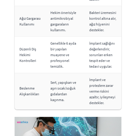
Hekim önerisiyle
Bakteri üremesini
Ağız Gargarası
antimikrobiyal
kontrol altına alır,
Kullanımı
gargaraların
ağız hijyenini
kullanımı.
destekler.
Genellikle 6 ayda
İmplant sağlığını
Düzenli Diş
bir yapılan
değerlendirir,
Hekimi
muayene ve
sorunları erken
Kontrolleri
profesyonel
tespit eder ve
temizlik.
tedavi uygular.
İmplant ve
Sert, yapışkan ve
protezlere zarar
Beslenme
aşırı sıcak/soğuk
verme riskini
Alışkanlıkları
gıdalardan
azaltır, iyileşmeyi
kaçınma.
destekler.