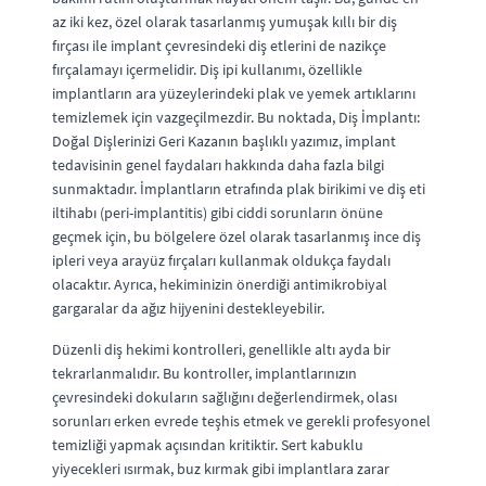
az iki kez, özel olarak tasarlanmış yumuşak kıllı bir diş
fırçası ile implant çevresindeki diş etlerini de nazikçe
fırçalamayı içermelidir. Diş ipi kullanımı, özellikle
implantların ara yüzeylerindeki plak ve yemek artıklarını
temizlemek için vazgeçilmezdir. Bu noktada, Diş İmplantı:
Doğal Dişlerinizi Geri Kazanın başlıklı yazımız, implant
tedavisinin genel faydaları hakkında daha fazla bilgi
sunmaktadır. İmplantların etrafında plak birikimi ve diş eti
iltihabı (peri-implantitis) gibi ciddi sorunların önüne
geçmek için, bu bölgelere özel olarak tasarlanmış ince diş
ipleri veya arayüz fırçaları kullanmak oldukça faydalı
olacaktır. Ayrıca, hekiminizin önerdiği antimikrobiyal
gargaralar da ağız hijyenini destekleyebilir.
Düzenli diş hekimi kontrolleri, genellikle altı ayda bir
tekrarlanmalıdır. Bu kontroller, implantlarınızın
çevresindeki dokuların sağlığını değerlendirmek, olası
sorunları erken evrede teşhis etmek ve gerekli profesyonel
temizliği yapmak açısından kritiktir. Sert kabuklu
yiyecekleri ısırmak, buz kırmak gibi implantlara zarar