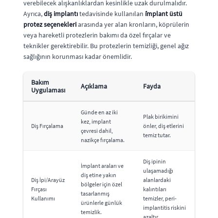
verebilecek alışkanlıklardan kesinlikle uzak durulmalıdır.
Ayrıca,
diş implantı
tedavisinde kullanılan
i̇mplant üstü
protez seçenekleri
arasında yer alan kronların, köprülerin
veya hareketli protezlerin bakımı da özel fırçalar ve
teknikler gerektirebilir. Bu protezlerin temizliği, genel ağız
sağlığının korunması kadar önemlidir.
Bakım
Açıklama
Fayda
Uygulaması
Günde en az iki
Plak birikimini
kez, implant
Diş Fırçalama
önler, diş etlerini
çevresi dahil,
temiz tutar.
nazikçe fırçalama.
Diş ipinin
İmplant araları ve
ulaşamadığı
diş etine yakın
Diş İpi/Arayüz
alanlardaki
bölgeler için özel
Fırçası
kalıntıları
tasarlanmış
Kullanımı
temizler, peri-
ürünlerle günlük
implantitis riskini
temizlik.
azaltır.