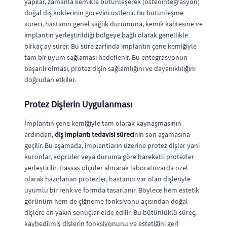
yapılar, zamanla kemikle bütünleşerek (osteointegrasyon)
doğal diş köklerinin görevini üstlenir. Bu bütünleşme
süreci, hastanın genel sağlık durumuna, kemik kalitesine ve
implantın yerleştirildiği bölgeye bağlı olarak genellikle
birkaç ay sürer. Bu süre zarfında implantın çene kemiğiyle
tam bir uyum sağlaması hedeflenir. Bu entegrasyonun
başarılı olması, protez dişin sağlamlığını ve dayanıklılığını
doğrudan etkiler.
Protez Dişlerin Uygulanması
İmplantın çene kemiğiyle tam olarak kaynaşmasının
ardından,
diş implantı tedavisi süreci
nin son aşamasına
geçilir. Bu aşamada, implantların üzerine protez dişler yani
kuronlar, köprüler veya duruma göre hareketli protezler
yerleştirilir. Hassas ölçüler alınarak laboratuvarda özel
olarak hazırlanan protezler, hastanın var olan dişleriyle
uyumlu bir renk ve formda tasarlanır. Böylece hem estetik
görünüm hem de çiğneme fonksiyonu açısından doğal
dişlere en yakın sonuçlar elde edilir. Bu bütünlüklü süreç,
kaybedilmiş dişlerin fonksiyonunu ve estetiğini geri