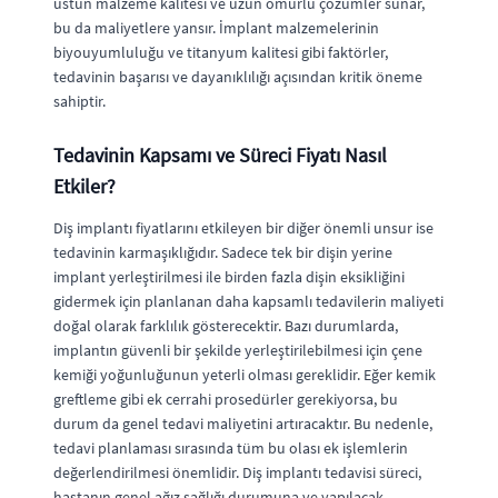
üstün malzeme kalitesi ve uzun ömürlü çözümler sunar,
bu da maliyetlere yansır. İmplant malzemelerinin
biyouyumluluğu ve titanyum kalitesi gibi faktörler,
tedavinin başarısı ve dayanıklılığı açısından kritik öneme
sahiptir.
Tedavinin Kapsamı ve Süreci Fiyatı Nasıl
Etkiler?
Diş implantı fiyatlarını etkileyen bir diğer önemli unsur ise
tedavinin karmaşıklığıdır. Sadece tek bir dişin yerine
implant yerleştirilmesi ile birden fazla dişin eksikliğini
gidermek için planlanan daha kapsamlı tedavilerin maliyeti
doğal olarak farklılık gösterecektir. Bazı durumlarda,
implantın güvenli bir şekilde yerleştirilebilmesi için çene
kemiği yoğunluğunun yeterli olması gereklidir. Eğer kemik
greftleme gibi ek cerrahi prosedürler gerekiyorsa, bu
durum da genel tedavi maliyetini artıracaktır. Bu nedenle,
tedavi planlaması sırasında tüm bu olası ek işlemlerin
değerlendirilmesi önemlidir. Diş implantı tedavisi süreci,
hastanın genel ağız sağlığı durumuna ve yapılacak