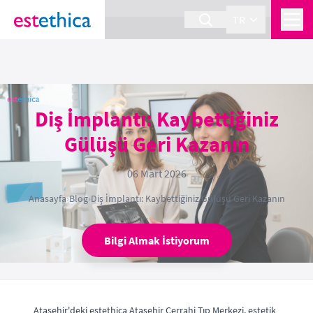
section Service {
}
TR
Diş İmplantı: Kaybettiğiniz
Gülüşü Geri Kazanın
06 Mart 2026
Anasayfa
›
Blog
›
Diş İmplantı: Kaybettiğiniz Gülüşü Geri Kazanın
Bilgi Almak İstiyorum
Ataşehir'deki estethica Ataşehir Cerrahi Tıp Merkezi, estetik