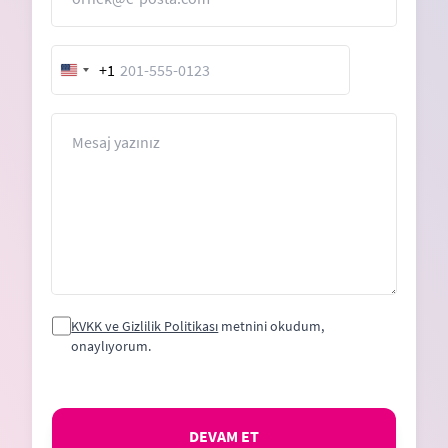
+1
United
States
+1
Mesaj
KVKK ve Gizlilik Politikası
metnini okudum,
onaylıyorum.
DEVAM ET