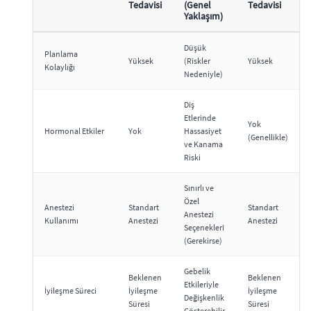
Tedavisi
(Genel
Tedavisi
Yaklaşım)
Düşük
Planlama
Yüksek
(Riskler
Yüksek
Kolaylığı
Nedeniyle)
Diş
Etlerinde
Yok
Hormonal Etkiler
Yok
Hassasiyet
(Genellikle)
ve Kanama
Riski
Sınırlı ve
Özel
Anestezi
Standart
Standart
Anestezi
Kullanımı
Anestezi
Anestezi
Seçenekleri
(Gerekirse)
Gebelik
Beklenen
Beklenen
Etkileriyle
İyileşme Süreci
İyileşme
İyileşme
Değişkenlik
Süresi
Süresi
Gösterebilir