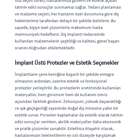
titiz seçim süreci, hastalarımıza güvenli ve estetik açıdan
tatmin edici sonuçlar sunmamızı sağlar. Tedavi planlaması
ve malzeme seçimi, her hastanın özel durumuna göre diş
hekimlerimiz tarafından detaylı bir şekilde belirlenir. Bu
sayede, kişiye özel çözümlerle maksimum hasta
memnuniyeti hedeflenir. Diş implantı tedavisinde
kullanılan malzemelerin çeşitliliği ve kalitesi, genel başarı
oranını doğrudan etkilemektedir.
İmplant Üstü Protezler ve Estetik Seçenekler
İmplantların çene kemiğine başarılı bir şekilde entegre
olmasının ardından, üzerine estetik ve fonksiyonel
protezler yerleştirilir. Bu protezlerin üretiminde kullanılan
materyaller, hem görünüm hem de kullanım ömrü
açısından farklılık gösterir. Zirkonyum, yüksek dayanıklılığı
ve ışık geçirgenliği sayesinde doğal diş minesine yakın bir
estetik sunar. Porselen kaplamalar da estetik olarak tatmin
edici sonuçlar verirken, akrilik materyaller daha ekonomik
ve pratik çözümler sunabilir. Estethica Ataşehir olarak,
hastalarımızın beklentilerini en üst düzeyde karşılamak