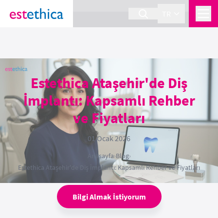
section Service {
}
TR
Estethica Ataşehir'de Diş
İmplantı: Kapsamlı Rehber
ve Fiyatları
01 Ocak 2026
Anasayfa
›
Blog
›
Estethica Ataşehir'de Diş İmplantı: Kapsamlı Rehber ve Fiyatları
Bilgi Almak İstiyorum