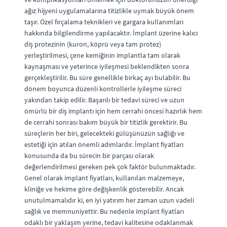
ağız hijyeni uygulamalarına titizlikle uymak büyük önem
taşır. Özel fırçalama teknikleri ve gargara kullanımları
hakkında bilgilendirme yapılacaktır. İmplant üzerine kalıcı
diş protezinin (kuron, köprü veya tam protez)
yerleştirilmesi, çene kemiğinin implantla tam olarak
kaynaşması ve yeterince iyileşmesi beklendikten sonra
gerçekleştirilir. Bu süre genellikle birkaç ayı bulabilir. Bu
dönem boyunca düzenli kontrollerle iyileşme süreci
yakından takip edilir. Başarılı bir tedavi süreci ve uzun
ömürlü bir diş implantı için hem cerrahi öncesi hazırlık hem
de cerrahi sonrası bakım büyük bir titizlik gerektirir. Bu
süreçlerin her biri, gelecekteki gülüşünüzün sağlığı ve
estetiği için atılan önemli adımlardır. İmplant fiyatları
konusunda da bu sürecin bir parçası olarak
değerlendirilmesi gereken pek çok faktör bulunmaktadır.
Genel olarak implant fiyatları, kullanılan malzemeye,
kliniğe ve hekime göre değişkenlik gösterebilir. Ancak
unutulmamalıdır ki, en iyi yatırım her zaman uzun vadeli
sağlık ve memnuniyettir. Bu nedenle implant fiyatları
odaklı bir yaklaşım yerine, tedavi kalitesine odaklanmak