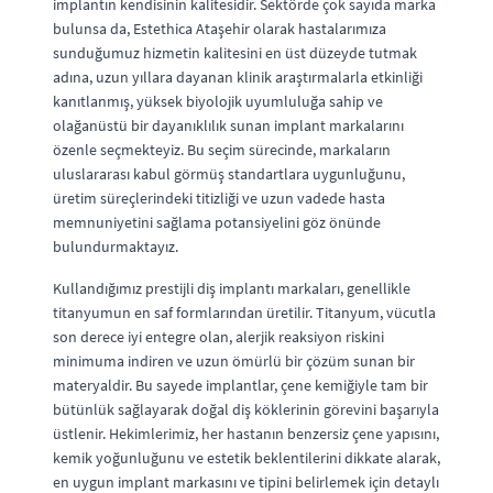
implantın kendisinin kalitesidir. Sektörde çok sayıda marka
bulunsa da, Estethica Ataşehir olarak hastalarımıza
sunduğumuz hizmetin kalitesini en üst düzeyde tutmak
adına, uzun yıllara dayanan klinik araştırmalarla etkinliği
kanıtlanmış, yüksek biyolojik uyumluluğa sahip ve
olağanüstü bir dayanıklılık sunan implant markalarını
özenle seçmekteyiz. Bu seçim sürecinde, markaların
uluslararası kabul görmüş standartlara uygunluğunu,
üretim süreçlerindeki titizliği ve uzun vadede hasta
memnuniyetini sağlama potansiyelini göz önünde
bulundurmaktayız.
Kullandığımız prestijli diş implantı markaları, genellikle
titanyumun en saf formlarından üretilir. Titanyum, vücutla
son derece iyi entegre olan, alerjik reaksiyon riskini
minimuma indiren ve uzun ömürlü bir çözüm sunan bir
materyaldir. Bu sayede implantlar, çene kemiğiyle tam bir
bütünlük sağlayarak doğal diş köklerinin görevini başarıyla
üstlenir. Hekimlerimiz, her hastanın benzersiz çene yapısını,
kemik yoğunluğunu ve estetik beklentilerini dikkate alarak,
en uygun implant markasını ve tipini belirlemek için detaylı