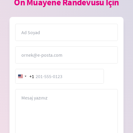
Ön Muayene Randevusu İçin
İsim
E-Posta
+1
United
States
+1
Mesaj