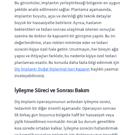
Bu görüntüler, implantın yerleştirileceği bölgenin en uygun
şekilde analiz edilmesini sağlar. Planlama aşamasında,
implantın boyutu, açısı ve derinliği gibi teknik detaylar
büyük bir hassasiyetle belirlenir. Ayrıca, hastanın
beklentileri ve tedavi sonrası ulaşılmak istenen sonuçlar
üzerine de doktor ile kapsamlı bir görüşme yapılır. Bu ön
değerlendirme, olası riskleri minimize eder ve tedavi
sürecini kişiye özel hale getirir. Unutmayın, her bireyin ağız
yapısı ve ihtiyaçları farklıdır, bu nedenle kişiye özel tedavi
planlaması esastır. Bu konuda daha fazla bilgi edinmek için
Diş İmplantı: Doğal Dişlerinizi Geri Kazanın
başlıklı yazımızı
inceleyebilirsiniz.
İyileşme Süreci ve Sonrası Bakım
Diş implantı operasyonunun ardından iyileşme süreci,
tedavinin bir diğer önemli aşamasıdır. Operasyon sonrası
ilk birkaç gün boyunca bölgede hafif bir hassasiyet veya
şişlik hissedilmesi normaldir. Ancak bu durum genellikle
kısa sürede ortadan kalkar. İyileşme sürecini hızlandırmak
ve komplikasyonları önlemek için doktorunuzun önerdiği