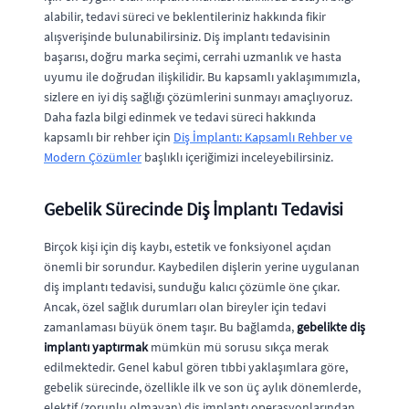
alabilir, tedavi süreci ve beklentileriniz hakkında fikir
alışverişinde bulunabilirsiniz. Diş implantı tedavisinin
başarısı, doğru marka seçimi, cerrahi uzmanlık ve hasta
uyumu ile doğrudan ilişkilidir. Bu kapsamlı yaklaşımımızla,
sizlere en iyi diş sağlığı çözümlerini sunmayı amaçlıyoruz.
Daha fazla bilgi edinmek ve tedavi süreci hakkında
kapsamlı bir rehber için
Diş İmplantı: Kapsamlı Rehber ve
Modern Çözümler
başlıklı içeriğimizi inceleyebilirsiniz.
Gebelik Sürecinde Diş İmplantı Tedavisi
Birçok kişi için diş kaybı, estetik ve fonksiyonel açıdan
önemli bir sorundur. Kaybedilen dişlerin yerine uygulanan
diş implantı tedavisi, sunduğu kalıcı çözümle öne çıkar.
Ancak, özel sağlık durumları olan bireyler için tedavi
zamanlaması büyük önem taşır. Bu bağlamda,
gebelikte diş
implantı yaptırmak
mümkün mü sorusu sıkça merak
edilmektedir. Genel kabul gören tıbbi yaklaşımlara göre,
gebelik sürecinde, özellikle ilk ve son üç aylık dönemlerde,
elektif (zorunlu olmayan) diş implantı operasyonlarından