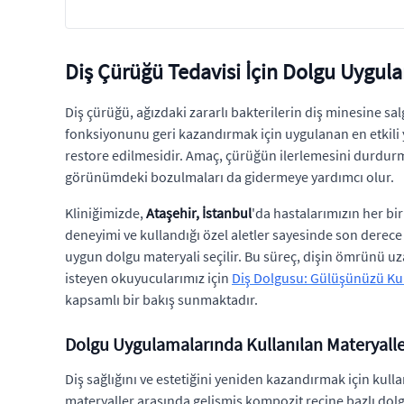
Diş Çürüğü Tedavisi İçin Dolgu Uygul
Diş çürüğü, ağızdaki zararlı bakterilerin diş minesine sal
fonksiyonunu geri kazandırmak için uygulanan en etkili
restore edilmesidir. Amaç, çürüğün ilerlemesini durdurm
görünümdeki bozulmaları da gidermeye yardımcı olur.
Kliniğimizde,
Ataşehir, İstanbul
'da hastalarımızın her bi
deneyimi ve kullandığı özel aletler sayesinde son derece
uygun dolgu materyali seçilir. Bu süreç, dişin ömrünü u
isteyen okuyucularımız için
Diş Dolgusu: Gülüşünüzü Kur
kapsamlı bir bakış sunmaktadır.
Dolgu Uygulamalarında Kullanılan Materyalle
Diş sağlığını ve estetiğini yeniden kazandırmak için kulla
materyaller arasında gelişmiş kompozit reçine bazlı dolg