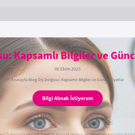
u: Kapsamlı Bilgiler ve Günc
06 Ekim 2025
Anasayfa
›
Blog
›
Diş Dolgusu: Kapsamlı Bilgiler ve Güncel Fiyatlar
Bilgi Almak İstiyorum
leri hakkında detaylı bilgi ve güncel tedavi seçenekleri sunulmaktadı