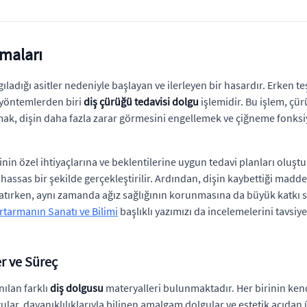
amaları
gıladığı asitler nedeniyle başlayan ve ilerleyen bir hasardır. Erken t
 yöntemlerden biri
diş çürüğü tedavisi dolgu
işlemidir. Bu işlem, çü
ak, dişin daha fazla zarar görmesini engellemek ve çiğneme fonksiyo
rinin özel ihtiyaçlarına ve beklentilerine uygun tedavi planları olu
 hassas bir şekilde gerçekleştirilir. Ardından, dişin kaybettiği mad
zatırken, aynı zamanda ağız sağlığının korunmasına da büyük katkı s
tarmanın Sanatı ve Bilimi
başlıklı yazımızı da incelemelerini tavsiye
r ve Süreç
nılan farklı
diş dolgusu
materyalleri bulunmaktadır. Her birinin ken
ular, dayanıklılıklarıyla bilinen amalgam dolgular ve estetik açıdan