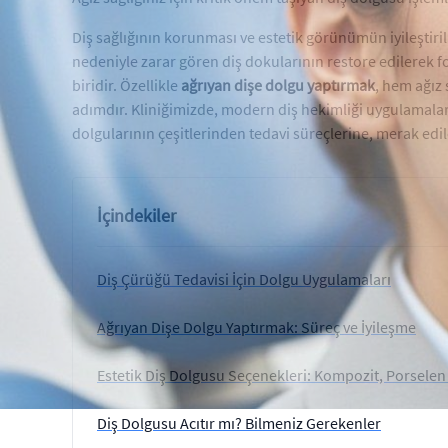
Diş sağlığının korunması ve estetik görünümün iyileştir
nedeniyle zarar gören diş dokularının restore edilerek f
biridir. Özellikle
ağrıyan dişe dolgu yaptırmak
, hem ağız 
adımdır. Kliniğimizde, modern diş hekimliği uygulamaları
dolgularının çeşitlerinden tedavi süreçlerine, merak edil
İçindekiler
Diş Çürüğü Tedavisi İçin Dolgu Uygulamaları
Ağrıyan Dişe Dolgu Yaptırmak: Süreç ve İyileşme
Estetik Diş Dolgusu Seçenekleri: Kompozit, Porselen
Diş Dolgusu Acıtır mı? Bilmeniz Gerekenler