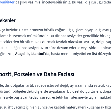
Yenilikler
başlıklı yazımızı inceleyebilirsiniz. Bu yazı, diş çürüğü te
rekenler
ça hızlıdır. Hastalarımızın büyük çoğunluğu, işlemin yapıldığı aynı 
ızlama hissetmek mümkündür. Bu tür hassasiyetler genellikle birkaç
içeceklerden bir süre uzak durmak faydalı olacaktır. Ayrıca, dolgu yap
estekler. Eğer hassasiyet uzun süre devam ederse veya şiddetlenirs
iğimizde,
Ataşehir, İstanbul
'da, hasta memnuniyetini en üst düzeyde 
ozit, Porselen ve Daha Fazlası
 diş dolguları artık sadece işlevsel değil, aynı zamanda estetik kay
 görünür bölgelerdeki dişlerde uygulanan bu özel dolgu türleri, doğ
mesiyle başlayan tedavi süreci, estetik bir iyileşmeyle taçlanmaktad
olgusu ihtiyacınız için en güncel ve kaliteli materyalleri kullanarak