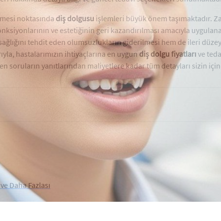
ilmesi noktasında
diş dolgusu
işlemleri büyük önem taşımaktadır. Za
onksiyonlarının ve estetiğinin geri kazandırılması amacıyla uygulana
sağlığını tehdit eden olumsuzlukların giderilmesi hem de ileri düze
yla, hastalarımızın ihtiyaçlarına en uygun
diş dolgu fiyatları
ve teda
en soruların yanıtlarından maliyetlere kadar tüm detayları sizin için
 ve Daha Fazlası