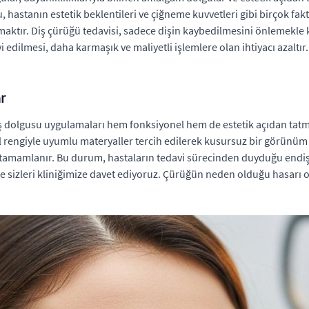
hastanın estetik beklentileri ve çiğneme kuvvetleri gibi birçok fak
ktır. Diş çürüğü tedavisi, sadece dişin kaybedilmesini önlemekle 
edilmesi, daha karmaşık ve maliyetli işlemlere olan ihtiyacı azaltı
r
 dolgusu uygulamaları hem fonksiyonel hem de estetik açıdan tatmi
 rengiyle uyumlu materyaller tercih edilerek kusursuz bir görünüm e
e tamamlanır. Bu durum, hastaların tedavi sürecinden duyduğu endişeler
re sizleri kliniğimize davet ediyoruz. Çürüğün neden olduğu hasar