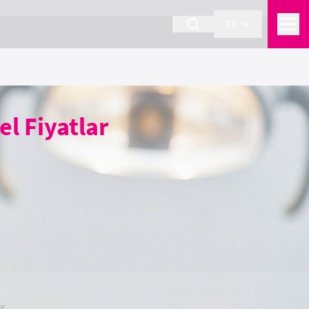
TR
el Fiyatlar
r.