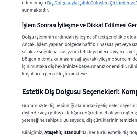
edenler için
Diş Dolgusuyla Işıltılı Gülüşler: Çözümler ve 
sunmaktadır.
İşlem Sonrası İyileşme ve Dikkat Edilmesi Ge
Dolgu işleminin ardından iyileşme süreci genellikle olduk
Ancak, işlem yapılan bölgede hafif bir hassasiyet veya s
sıcak ve soğuk hassasiyetini tetikleyebilecek yiyecek ve 
bölgenin temiz kalmasını sağlayarak iyileşme sürecini d
için mutlaka diş hekiminize başvurmanız önemlidir. Klin
koşullarda gerçekleştirmekteyiz.
Estetik Diş Dolgusu Seçenekleri: Komp
Günümüzde diş hekimliği alanındaki gelişmeler sayesinde,
dişlerde veya gülüş estetiğini doğrudan etkileyen diğer
yeteneğine sahiptir. Bu sayede, diş çürüklerinin temizlen
Kliniğimiz,
Ataşehir, İstanbul
'da, her türlü estetik diş d