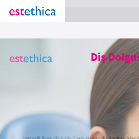
section Service {
}
Diş Dolgus
Ağız sağlığınız için kritik önem taşıyan diş dolgusu işlem