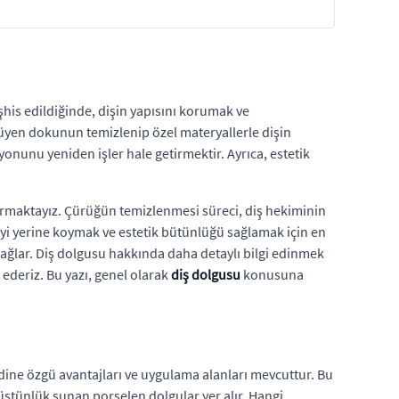
eşhis edildiğinde, dişin yapısını korumak ve
rüyen dokunun temizlenip özel materyallerle dişin
nunu yeniden işler hale getirmektir. Ayrıca, estetik
şturmaktayız. Çürüğün temizlenmesi süreci, diş hekiminin
deyi yerine koymak ve estetik bütünlüğü sağlamak için en
ağlar. Diş dolgusu hakkında daha detaylı bilgi edinmek
 ederiz. Bu yazı, genel olarak
diş dolgusu
konusuna
dine özgü avantajları ve uygulama alanları mevcuttur. Bu
 üstünlük sunan porselen dolgular yer alır. Hangi