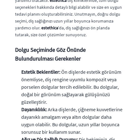
yardımcı olacaktır.
estethica
diş kliniklerinde, tüm dolgu
seçenekleri hakkında detaylı bilgi alabilir ve size en uygun
tedavi planını oluşturabilirsiniz. Unutmayın, doğru dolgu
seçimi, diş sağlığınızı uzun yıllar boyunca korumanıza
yardımcı olur.
estethica
'da, diş sağlığınızı ön planda
tutarak, size özel çözümler sunuyoruz.
Dolgu Seçiminde Göz Önünde
Bulundurulması Gerekenler
Estetik Beklentiler:
Ön dişlerde estetik görünüm
önemliyse, diş rengine uyumlu kompozit veya
porselen dolgular tercih edilebilir. Bu dolgular,
doğal bir görünüm sağlayarak gülüşünüzü
güzelleştirir.
Dayanıklılık:
Arka dişlerde, çiğneme kuvvetlerine
dayanıklı amalgam veya altın dolgular daha
uygun olabilir. Bu dolgular, uzun yıllar boyunca
sorunsuz bir kullanım sunar.
Ağız ve Diş Sağlığı Durumu:
Diş hekiminiz, diş