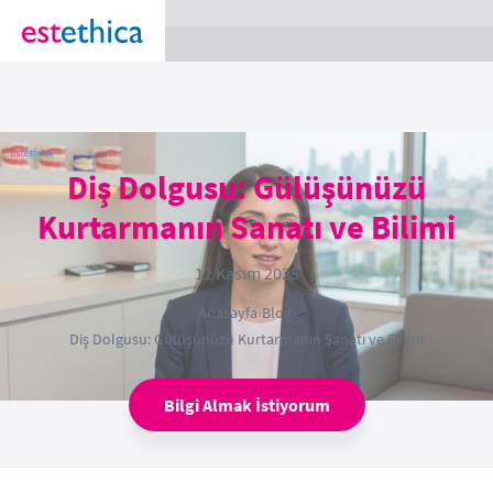
section Service {
}
Diş Dolgusu: Gülüşünüzü
Kurtarmanın Sanatı ve Bilimi
12 Kasım 2025
Anasayfa
›
Blog
›
Diş Dolgusu: Gülüşünüzü Kurtarmanın Sanatı ve Bilimi
Bilgi Almak İstiyorum