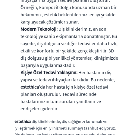
Örneğin, kompozit dolgu konusunda uzman bir
hekimimiz, estetik beklentilerinizi en iyi şekilde
karşılayacak çözümler sunar.
Modern Teknoloji:
Diş kliniklerimiz, en son
teknolojiye sahip ekipmanlarla donatılmıştır. Bu
sayede, diş dolgusu ve diğer tedaviler daha hızlı,
etkili ve konforlu bir şekilde gerçekleştirilir. 3D
diş dolgusu gibi yenilikçi yöntemler, kliniğimizde
başarıyla uygulanmaktadır.
Kişiye Özel Tedavi Yaklaşımı:
Her hastanın diş
yapısı ve tedavi ihtiyaçları farklıdır. Bu nedenle,
estethica
'da her hasta için kişiye özel tedavi
planları oluşturulur. Tedavi sürecinde
hastalarımızın tüm soruları yanıtlanır ve
endişeleri giderilir.
estethica
diş kliniklerinde, diş sağlığınızı korumak ve
iyileştirmek için en iyi hizmeti sunmayı taahhüt ediyoruz.
Diş dolgusu ne kadar sürer sorusunun cevabı, dolgunun