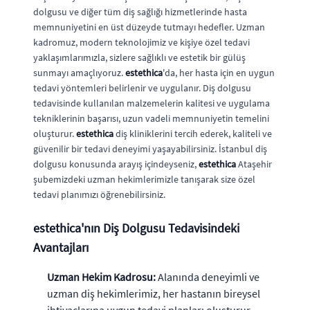
dolgusu ve diğer tüm diş sağlığı hizmetlerinde hasta
memnuniyetini en üst düzeyde tutmayı hedefler. Uzman
kadromuz, modern teknolojimiz ve kişiye özel tedavi
yaklaşımlarımızla, sizlere sağlıklı ve estetik bir gülüş
sunmayı amaçlıyoruz.
estethica
'da, her hasta için en uygun
tedavi yöntemleri belirlenir ve uygulanır. Diş dolgusu
tedavisinde kullanılan malzemelerin kalitesi ve uygulama
tekniklerinin başarısı, uzun vadeli memnuniyetin temelini
oluşturur.
estethica
diş kliniklerini tercih ederek, kaliteli ve
güvenilir bir tedavi deneyimi yaşayabilirsiniz. İstanbul diş
dolgusu konusunda arayış içindeyseniz,
estethica
Ataşehir
şubemizdeki uzman hekimlerimizle tanışarak size özel
tedavi planımızı öğrenebilirsiniz.
estethica'nın Diş Dolgusu Tedavisindeki
Avantajları
Uzman Hekim Kadrosu:
Alanında deneyimli ve
uzman diş hekimlerimiz, her hastanın bireysel
ihtiyaçlarına uygun tedavi planları oluşturur.