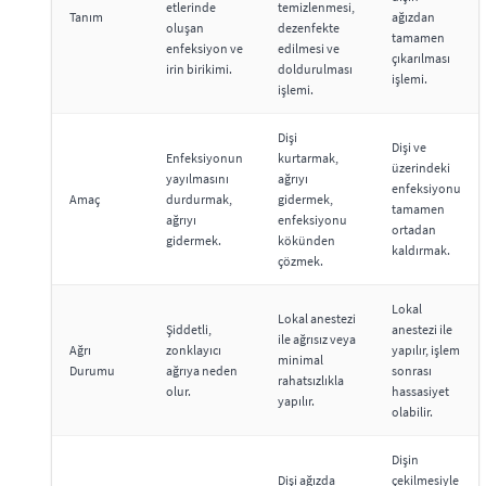
etlerinde
temizlenmesi,
Tanım
ağızdan
oluşan
dezenfekte
tamamen
enfeksiyon ve
edilmesi ve
çıkarılması
irin birikimi.
doldurulması
işlemi.
işlemi.
Dişi
Dişi ve
Enfeksiyonun
kurtarmak,
üzerindeki
yayılmasını
ağrıyı
enfeksiyonu
Amaç
durdurmak,
gidermek,
tamamen
ağrıyı
enfeksiyonu
ortadan
gidermek.
kökünden
kaldırmak.
çözmek.
Lokal
Lokal anestezi
Şiddetli,
anestezi ile
ile ağrısız veya
Ağrı
zonklayıcı
yapılır, işlem
minimal
Durumu
ağrıya neden
sonrası
rahatsızlıkla
olur.
hassasiyet
yapılır.
olabilir.
Dişin
Dişi ağızda
çekilmesiyle