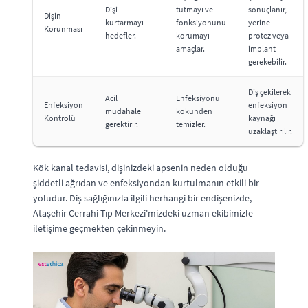
Dişi
tutmayı ve
sonuçlanır,
Dişin
kurtarmayı
fonksiyonunu
yerine
Korunması
hedefler.
korumayı
protez veya
amaçlar.
implant
gerekebilir.
Diş çekilerek
Acil
Enfeksiyonu
Enfeksiyon
enfeksiyon
müdahale
kökünden
Kontrolü
kaynağı
gerektirir.
temizler.
uzaklaştırılır.
Kök kanal tedavisi, dişinizdeki apsenin neden olduğu
şiddetli ağrıdan ve enfeksiyondan kurtulmanın etkili bir
yoludur. Diş sağlığınızla ilgili herhangi bir endişenizde,
Ataşehir Cerrahi Tıp Merkezi'mizdeki uzman ekibimizle
iletişime geçmekten çekinmeyin.