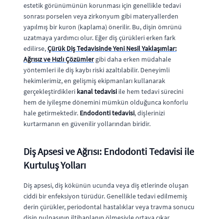
estetik görünümünün korunması için genellikle tedavi
sonrası porselen veya zirkonyum gibi materyallerden
yapılmış bir kuron (kaplama) önerilir. Bu, dişin ömrünü
uzatmaya yardımcı olur. Eğer diş çürükleri erken fark
edilirse,
Çürük Diş Tedavisinde Yeni Nesil Yaklaşımlar:
Ağrısız ve Hızlı Çözümler
gibi daha erken müdahale
yöntemleri ile diş kaybı riski azaltılabilir. Deneyimli
hekimlerimiz, en gelişmiş ekipmanları kullanarak
gerçekleştirdikleri
kanal tedavisi
ile hem tedavi sürecini
hem de iyileşme dönemini mümkün olduğunca konforlu
hale getirmektedir.
Endodonti tedavisi
, dişlerinizi
kurtarmanın en güvenilir yollarından biridir.
Diş Apsesi ve Ağrısı: Endodonti Tedavisi ile
Kurtuluş Yolları
Diş apsesi, diş kökünün ucunda veya diş etlerinde oluşan
ciddi bir enfeksiyon türüdür. Genellikle tedavi edilmemiş
derin çürükler, periodontal hastalıklar veya travma sonucu
dişin pulpasının iltihaplanıp ölmesiyle ortaya çıkar.