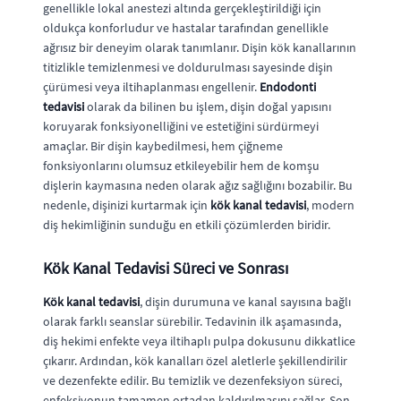
genellikle lokal anestezi altında gerçekleştirildiği için
oldukça konforludur ve hastalar tarafından genellikle
ağrısız bir deneyim olarak tanımlanır. Dişin kök kanallarının
titizlikle temizlenmesi ve doldurulması sayesinde dişin
çürümesi veya iltihaplanması engellenir.
Endodonti
tedavisi
olarak da bilinen bu işlem, dişin doğal yapısını
koruyarak fonksiyonelliğini ve estetiğini sürdürmeyi
amaçlar. Bir dişin kaybedilmesi, hem çiğneme
fonksiyonlarını olumsuz etkileyebilir hem de komşu
dişlerin kaymasına neden olarak ağız sağlığını bozabilir. Bu
nedenle, dişinizi kurtarmak için
kök kanal tedavisi
, modern
diş hekimliğinin sunduğu en etkili çözümlerden biridir.
Kök Kanal Tedavisi Süreci ve Sonrası
Kök kanal tedavisi
, dişin durumuna ve kanal sayısına bağlı
olarak farklı seanslar sürebilir. Tedavinin ilk aşamasında,
diş hekimi enfekte veya iltihaplı pulpa dokusunu dikkatlice
çıkarır. Ardından, kök kanalları özel aletlerle şekillendirilir
ve dezenfekte edilir. Bu temizlik ve dezenfeksiyon süreci,
enfeksiyonun tamamen ortadan kaldırılmasını sağlar. Son