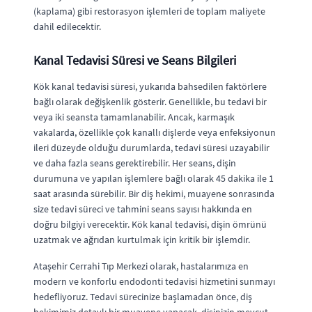
(kaplama) gibi restorasyon işlemleri de toplam maliyete
dahil edilecektir.
Kanal Tedavisi Süresi ve Seans Bilgileri
Kök kanal tedavisi süresi, yukarıda bahsedilen faktörlere
bağlı olarak değişkenlik gösterir. Genellikle, bu tedavi bir
veya iki seansta tamamlanabilir. Ancak, karmaşık
vakalarda, özellikle çok kanallı dişlerde veya enfeksiyonun
ileri düzeyde olduğu durumlarda, tedavi süresi uzayabilir
ve daha fazla seans gerektirebilir. Her seans, dişin
durumuna ve yapılan işlemlere bağlı olarak 45 dakika ile 1
saat arasında sürebilir. Bir diş hekimi, muayene sonrasında
size tedavi süreci ve tahmini seans sayısı hakkında en
doğru bilgiyi verecektir. Kök kanal tedavisi, dişin ömrünü
uzatmak ve ağrıdan kurtulmak için kritik bir işlemdir.
Ataşehir Cerrahi Tıp Merkezi olarak, hastalarımıza en
modern ve konforlu endodonti tedavisi hizmetini sunmayı
hedefliyoruz. Tedavi sürecinize başlamadan önce, diş
hekimimiz detaylı bir muayene yapacak, dişinizin mevcut