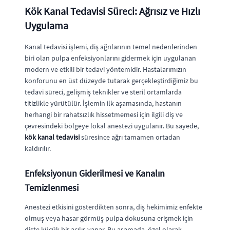
Kök Kanal Tedavisi Süreci: Ağrısız ve Hızlı
Uygulama
Kanal tedavisi işlemi, diş ağrılarının temel nedenlerinden
biri olan pulpa enfeksiyonlarını gidermek için uygulanan
modern ve etkili bir tedavi yöntemidir. Hastalarımızın
konforunu en üst düzeyde tutarak gerçekleştirdiğimiz bu
tedavi süreci, gelişmiş teknikler ve steril ortamlarda
titizlikle yürütülür. İşlemin ilk aşamasında, hastanın
herhangi bir rahatsızlık hissetmemesi için ilgili diş ve
çevresindeki bölgeye lokal anestezi uygulanır. Bu sayede,
kök kanal tedavisi
süresince ağrı tamamen ortadan
kaldırılır.
Enfeksiyonun Giderilmesi ve Kanalın
Temizlenmesi
Anestezi etkisini gösterdikten sonra, diş hekimimiz enfekte
olmuş veya hasar görmüş pulpa dokusuna erişmek için
dişte küçük bir açılış yapar. Bu aşamada, özel olarak