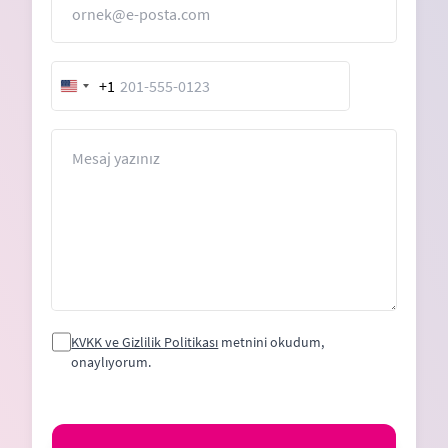
+1
United
States
+1
Mesaj
KVKK ve Gizlilik Politikası
metnini okudum,
onaylıyorum.