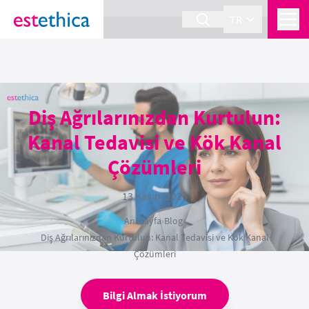
section Service {
}
TR
Diş Ağrılarınızdan Kurtulun:
Kanal Tedavisi ve Kök Kanal
Çözümleri
13 Kasım 2025
Anasayfa
›
Blog
›
Diş Ağrılarınızdan Kurtulun: Kanal Tedavisi ve Kök Kanal
Çözümleri
Bilgi Almak İstiyorum