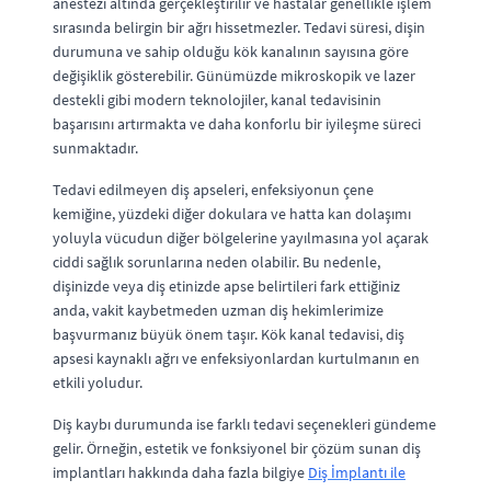
anestezi altında gerçekleştirilir ve hastalar genellikle işlem
sırasında belirgin bir ağrı hissetmezler. Tedavi süresi, dişin
durumuna ve sahip olduğu kök kanalının sayısına göre
değişiklik gösterebilir. Günümüzde mikroskopik ve lazer
destekli gibi modern teknolojiler, kanal tedavisinin
başarısını artırmakta ve daha konforlu bir iyileşme süreci
sunmaktadır.
Tedavi edilmeyen diş apseleri, enfeksiyonun çene
kemiğine, yüzdeki diğer dokulara ve hatta kan dolaşımı
yoluyla vücudun diğer bölgelerine yayılmasına yol açarak
ciddi sağlık sorunlarına neden olabilir. Bu nedenle,
dişinizde veya diş etinizde apse belirtileri fark ettiğiniz
anda, vakit kaybetmeden uzman diş hekimlerimize
başvurmanız büyük önem taşır. Kök kanal tedavisi, diş
apsesi kaynaklı ağrı ve enfeksiyonlardan kurtulmanın en
etkili yoludur.
Diş kaybı durumunda ise farklı tedavi seçenekleri gündeme
gelir. Örneğin, estetik ve fonksiyonel bir çözüm sunan diş
implantları hakkında daha fazla bilgiye
Diş İmplantı ile