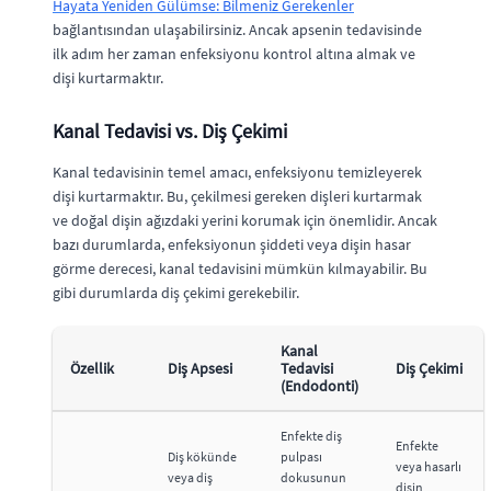
Hayata Yeniden Gülümse: Bilmeniz Gerekenler
bağlantısından ulaşabilirsiniz. Ancak apsenin tedavisinde
ilk adım her zaman enfeksiyonu kontrol altına almak ve
dişi kurtarmaktır.
Kanal Tedavisi vs. Diş Çekimi
Kanal tedavisinin temel amacı, enfeksiyonu temizleyerek
dişi kurtarmaktır. Bu, çekilmesi gereken dişleri kurtarmak
ve doğal dişin ağızdaki yerini korumak için önemlidir. Ancak
bazı durumlarda, enfeksiyonun şiddeti veya dişin hasar
görme derecesi, kanal tedavisini mümkün kılmayabilir. Bu
gibi durumlarda diş çekimi gerekebilir.
Kanal
Özellik
Diş Apsesi
Tedavisi
Diş Çekimi
(Endodonti)
Enfekte diş
Enfekte
Diş kökünde
pulpası
veya hasarlı
veya diş
dokusunun
dişin