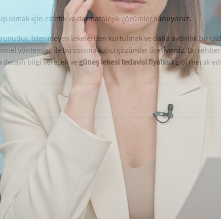
ahip olmak için estetik ve dermatolojik çözümler sunuyoruz.
ilt sorunudur. İstenmeyen lekelerden kurtulmak ve daha aydınlık bi
nel yöntemler ile bu soruna kalıcı çözümler üretiyoruz. Bu rehbe
detaylı bilgi verecek ve
güneş lekesi tedavisi fiyatları
gibi merak edi