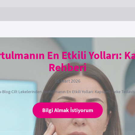
tulmanın En Etkili Yolları: 
Rehberi
05 Mart 2026
a
›
Blog
›
Cilt Lekelerinden Kurtulmanın En Etkili Yolları: Kapsamlı Leke Tedavis
Bilgi Almak İstiyorum