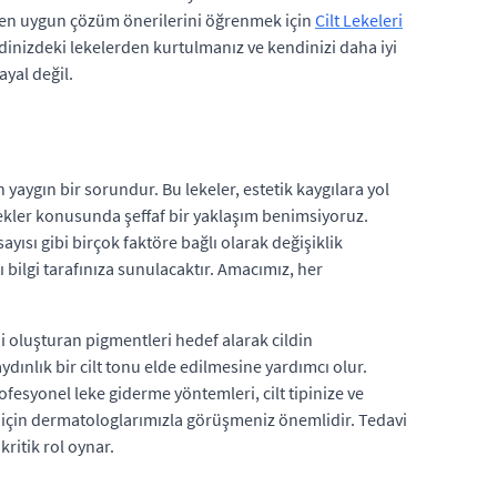
çin en uygun çözüm önerilerini öğrenmek için
Cilt Lekeleri
ildinizdeki lekelerden kurtulmanız ve kendinizi daha iyi
ayal değil.
yaygın bir sorundur. Bu lekeler, estetik kaygılara yol
nekler konusunda şeffaf bir yaklaşım benimsiyoruz.
ayısı gibi birçok faktöre bağlı olarak değişiklik
 bilgi tarafınıza sunulacaktır. Amacımız, her
i oluşturan pigmentleri hedef alarak cildin
dınlık bir cilt tonu elde edilmesine yardımcı olur.
ofesyonel leke giderme yöntemleri, cilt tipinize ve
ek için dermatologlarımızla görüşmeniz önemlidir. Tedavi
ritik rol oynar.