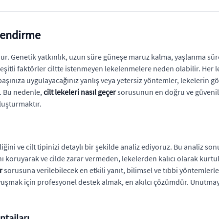
ilendirme
unudur. Genetik yatkınlık, uzun süre güneşe maruz kalma, yaşlanma sü
şitli faktörler ciltte istenmeyen lekelenmelere neden olabilir. Her l
başınıza uygulayacağınız yanlış veya yetersiz yöntemler, lekelerin g
ir. Bu nedenle,
cilt lekeleri nasıl geçer
sorusunun en doğru ve güvenili
luşturmaktır.
ini ve cilt tipinizi detaylı bir şekilde analiz ediyoruz. Bu analiz son
nı koruyarak ve cilde zarar vermeden, lekelerden kalıcı olarak kurtul
r
sorusuna verilebilecek en etkili yanıt, bilimsel ve tıbbi yöntemlerle
şmak için profesyonel destek almak, en akılcı çözümdür. Unutmayın
tajları