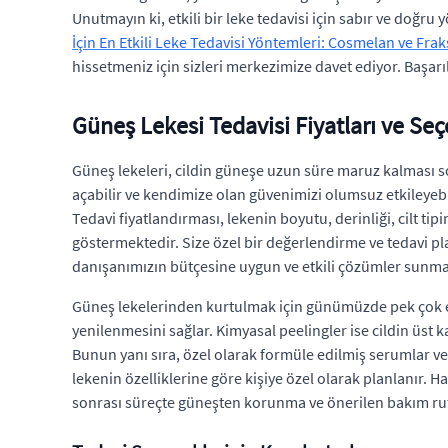
Unutmayın ki, etkili bir leke tedavisi için sabır ve doğr
İçin En Etkili Leke Tedavisi Yöntemleri: Cosmelan ve Fra
hissetmeniz için sizleri merkezimize davet ediyor. Başarılı
Güneş Lekesi Tedavisi Fiyatları ve Seç
Güneş lekeleri, cildin güneşe uzun süre maruz kalması son
açabilir ve kendimize olan güvenimizi olumsuz etkileyeb
Tedavi fiyatlandırması, lekenin boyutu, derinliği, cilt ti
göstermektedir. Size özel bir değerlendirme ve tedavi pla
danışanımızın bütçesine uygun ve etkili çözümler sunma
Güneş lekelerinden kurtulmak için günümüzde pek çok etki
yenilenmesini sağlar. Kimyasal peelingler ise cildin üst 
Bunun yanı sıra, özel olarak formüle edilmiş serumlar ve 
lekenin özelliklerine göre kişiye özel olarak planlanır.
sonrası süreçte güneşten korunma ve önerilen bakım rutin