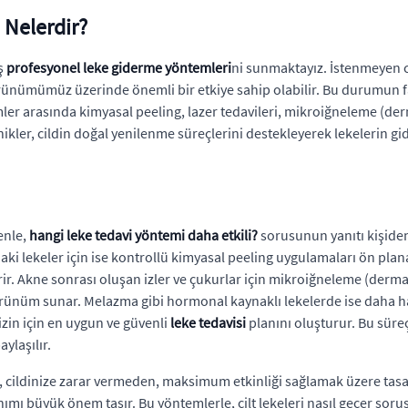
 Nelerdir?
iş
profesyonel leke giderme yöntemleri
ni sunmaktayız. İstenmeyen cil
ünümümüz üzerinde önemli bir etkiye sahip olabilir. Bu durumun farkı
ler arasında kimyasal peeling, lazer tedavileri, mikroiğneleme (de
ler, cildin doğal yenilenme süreçlerini destekleyerek lekelerin gide
denle,
hangi leke tedavi yöntemi daha etkili?
sorusunun yanıtı kişiden
daki lekeler için ise kontrollü kimyasal peeling uygulamaları ön plana 
ir. Akne sonrası oluşan izler ve çukurlar için mikroiğneleme (dermap
örünüm sunar. Melazma gibi hormonal kaynaklı lekelerde ise daha h
izin için en uygun ve güvenli
leke tedavisi
planını oluşturur. Bu süreç
ylaşılır.
, cildinize zarar vermeden, maksimum etkinliği sağlamak üzere tasar
ı büyük önem taşır. Bu yöntemlerle, cilt lekeleri nasıl geçer sorusun