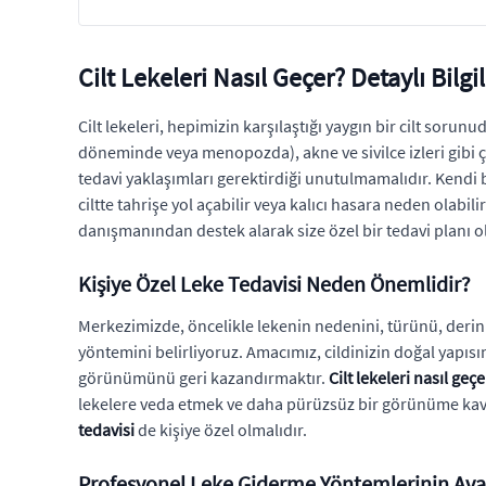
Cilt Lekeleri Nasıl Geçer? Detaylı Bilg
Cilt lekeleri, hepimizin karşılaştığı yaygın bir cilt sor
döneminde veya menopozda), akne ve sivilce izleri gibi çe
tedavi yaklaşımları gerektirdiği unutulmamalıdır. Kendi 
ciltte tahrişe yol açabilir veya kalıcı hasara neden olabil
danışmanından destek alarak size özel bir tedavi planı o
Kişiye Özel Leke Tedavisi Neden Önemlidir?
Merkezimizde, öncelikle lekenin nedenini, türünü, derinliğ
yöntemini belirliyoruz. Amacımız, cildinizin doğal yapısı
görünümünü geri kazandırmaktır.
Cilt lekeleri nasıl geçe
lekelere veda etmek ve daha pürüzsüz bir görünüme kavu
tedavisi
de kişiye özel olmalıdır.
Profesyonel Leke Giderme Yöntemlerinin Avan