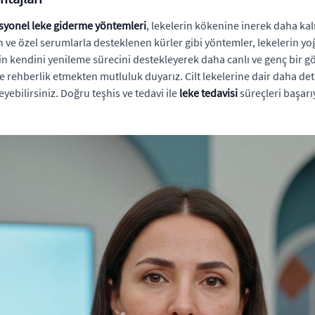
syonel leke giderme yöntemleri
, lekelerin kökenine inerek daha kal
n ve özel serumlarla desteklenen kürler gibi yöntemler, lekelerin 
ldin kendini yenileme sürecini destekleyerek daha canlı ve genç bir 
rehberlik etmekten mutluluk duyarız. Cilt lekelerine dair daha deta
eyebilirsiniz. Doğru teşhis ve tedavi ile
leke tedavisi
süreçleri başarı