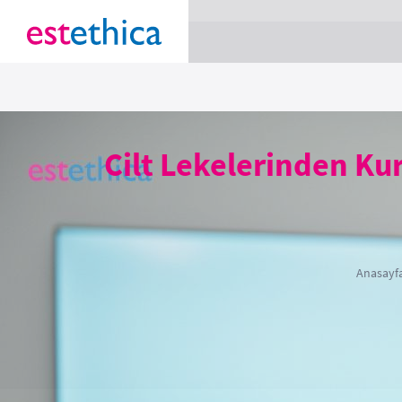
section Service {
}
Cilt Lekelerinden Kur
Anasayf