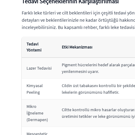
Tedavi Seçeneklerinin Karşılaştırılması
Farklı leke türleri ve cilt beklentileri için çeşitli ted
detayları ve beklentilerinizle ne kadar örtüştüğü hakkın
inceleyebilirsiniz. Bu kapsamlı rehber, farklı leke teda
Tedavi
Etki Mekanizması
Yöntemi
Pigment hücrelerini hedef alarak parçalar,
Lazer Tedavisi
yenilenmesini uyarır.
Kimyasal
Cildin üst tabakasını kontrollü bir şekild
Peeling
lekelerin görünümünü hafifletir.
Mikro
Ciltte kontrollü mikro hasarlar oluşturar
İğneleme
üretimini tetikler ve leke görünümünü iyil
(Dermapen)
Mesoestetic