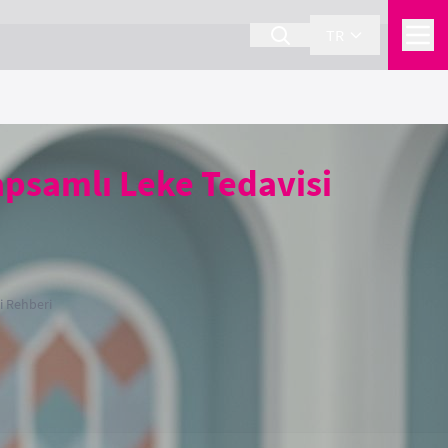
TR
Kapsamlı Leke Tedavisi
i Rehberi