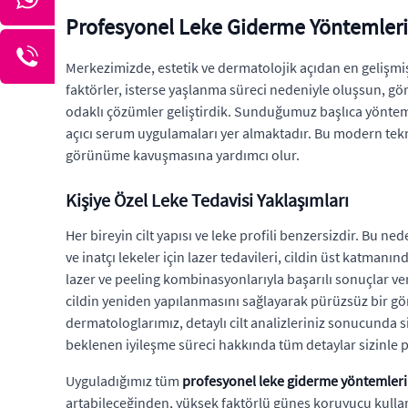
Profesyonel Leke Giderme Yöntemleri
Merkezimizde, estetik ve dermatolojik açıdan en gelişm
faktörler, isterse yaşlanma süreci nedeniyle oluşsun, gör
odaklı çözümler geliştirdik. Sunduğumuz başlıca yöntem
açıcı serum uygulamaları yer almaktadır. Bu modern teknik
görünüme kavuşmasına yardımcı olur.
Kişiye Özel Leke Tedavisi Yaklaşımları
Her bireyin cilt yapısı ve leke profili benzersizdir. Bu ne
ve inatçı lekeler için lazer tedavileri, cildin üst katmanın
lazer ve peeling kombinasyonlarıyla başarılı sonuçlar ver
cildin yeniden yapılanmasını sağlayarak pürüzsüz bir g
dermatologlarımız, detaylı cilt analizleriniz sonucunda s
beklenen iyileşme süreci hakkında tüm detaylar sizinle pa
Uyguladığımız tüm
profesyonel leke giderme yöntemleri
artabileceğinden, yüksek faktörlü güneş koruyucu kullanım