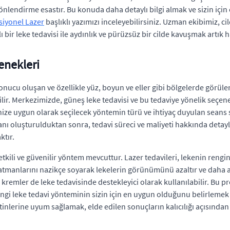
u yönlendirme esastır. Bu konuda daha detaylı bilgi almak ve sizin i
ksiyonel Lazer
başlıklı yazımızı inceleyebilirsiniz. Uzman ekibimiz, c
 bir leke tedavisi ile aydınlık ve pürüzsüz bir cilde kavuşmak artık h
enekleri
ucu oluşan ve özellikle yüz, boyun ve eller gibi bölgelerde görülen 
ilir. Merkezimizde, güneş leke tedavisi ve bu tedaviye yönelik seçe
pinize uygun olarak seçilecek yöntemin türü ve ihtiyaç duyulan seans s
nı oluşturulduktan sonra, tedavi süreci ve maliyeti hakkında detaylı
ktır.
li ve güvenilir yöntem mevcuttur. Lazer tedavileri, lekenin rengin
katmanlarını nazikçe soyarak lekelerin görünümünü azaltır ve daha ay
kremler de leke tedavisinde destekleyici olarak kullanılabilir. Bu pr
 Hangi leke tedavi yönteminin sizin için en uygun olduğunu belirlem
lerine uyum sağlamak, elde edilen sonuçların kalıcılığı açısından k