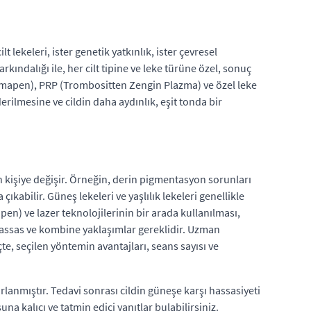
t lekeleri, ister genetik yatkınlık, ister çevresel
ndalığı ile, her cilt tipine ve leke türüne özel, sonuç
rmapen), PRP (Trombositten Zengin Plazma) ve özel leke
rilmesine ve cildin daha aydınlık, eşit tonda bir
 kişiye değişir. Örneğin, derin pigmentasyon sorunları
çıkabilir. Güneş lekeleri ve yaşlılık lekeleri genellikle
en) ve lazer teknolojilerinin bir arada kullanılması,
assas ve kombine yaklaşımlar gereklidir. Uzman
te, seçilen yöntemin avantajları, seans sayısı ve
lanmıştır. Tedavi sonrası cildin güneşe karşı hassasiyeti
a kalıcı ve tatmin edici yanıtlar bulabilirsiniz.