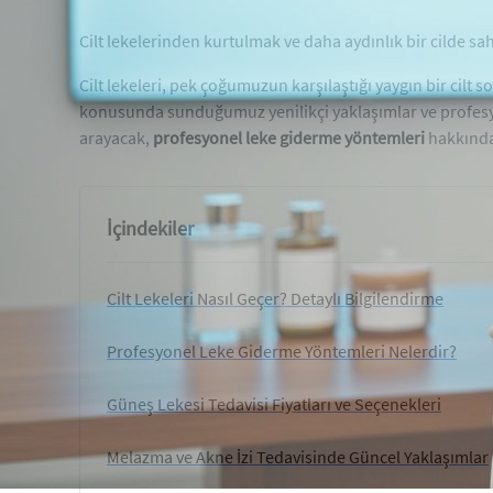
Cilt lekelerinden kurtulmak ve daha aydınlık bir cilde s
Cilt lekeleri, pek çoğumuzun karşılaştığı yaygın bir c
konusunda sunduğumuz yenilikçi yaklaşımlar ve profesyo
arayacak,
profesyonel leke giderme yöntemleri
hakkında 
İçindekiler
Cilt Lekeleri Nasıl Geçer? Detaylı Bilgilendirme
Profesyonel Leke Giderme Yöntemleri Nelerdir?
Güneş Lekesi Tedavisi Fiyatları ve Seçenekleri
Melazma ve Akne İzi Tedavisinde Güncel Yaklaşımlar