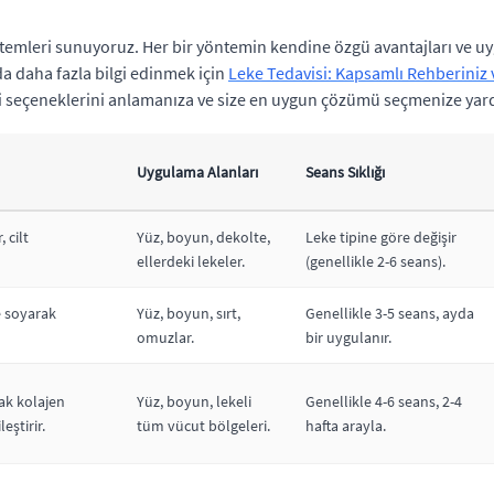
avi yöntemleri sunuyoruz. Her bir yöntemin kendine özgü avantajları v
da daha fazla bilgi edinmek için
Leke Tedavisi: Kapsamlı Rehberiniz
visi seçeneklerini anlamanıza ve size en uygun çözümü seçmenize yard
Uygulama Alanları
Seans Sıklığı
 cilt
Yüz, boyun, dekolte,
Leke tipine göre değişir
ellerdeki lekeler.
(genellikle 2-6 seans).
e soyarak
Yüz, boyun, sırt,
Genellikle 3-5 seans, ayda
omuzlar.
bir uygulanır.
ak kolajen
Yüz, boyun, lekeli
Genellikle 4-6 seans, 2-4
eştirir.
tüm vücut bölgeleri.
hafta arayla.