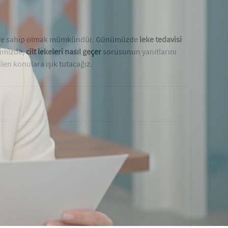
r cilde sahip olmak mümkündür. Günümüzde
leke tedavisi
rimizde,
cilt lekeleri nasıl geçer
sorusunun yanıtlarını
len konulara ışık tutacağız.