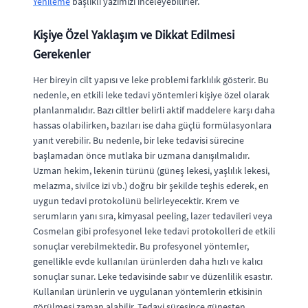
Yenileme
başlıklı yazımızı inceleyebilirler.
Kişiye Özel Yaklaşım ve Dikkat Edilmesi
Gerekenler
Her bireyin cilt yapısı ve leke problemi farklılık gösterir. Bu
nedenle, en etkili leke tedavi yöntemleri kişiye özel olarak
planlanmalıdır. Bazı ciltler belirli aktif maddelere karşı daha
hassas olabilirken, bazıları ise daha güçlü formülasyonlara
yanıt verebilir. Bu nedenle, bir leke tedavisi sürecine
başlamadan önce mutlaka bir uzmana danışılmalıdır.
Uzman hekim, lekenin türünü (güneş lekesi, yaşlılık lekesi,
melazma, sivilce izi vb.) doğru bir şekilde teşhis ederek, en
uygun tedavi protokolünü belirleyecektir. Krem ve
serumların yanı sıra, kimyasal peeling, lazer tedavileri veya
Cosmelan gibi profesyonel leke tedavi protokolleri de etkili
sonuçlar verebilmektedir. Bu profesyonel yöntemler,
genellikle evde kullanılan ürünlerden daha hızlı ve kalıcı
sonuçlar sunar. Leke tedavisinde sabır ve düzenlilik esastır.
Kullanılan ürünlerin ve uygulanan yöntemlerin etkisinin
görülmesi zaman alabilir. Tedavi süresince güneşten