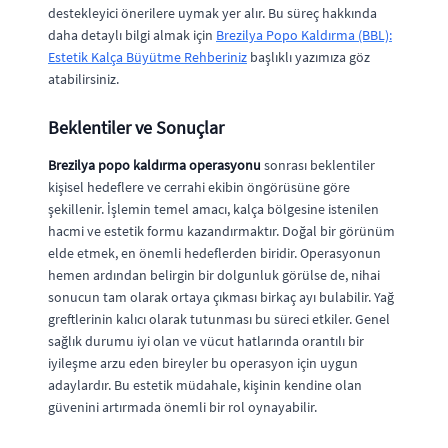
destekleyici önerilere uymak yer alır. Bu süreç hakkında
daha detaylı bilgi almak için
Brezilya Popo Kaldırma (BBL):
Estetik Kalça Büyütme Rehberiniz
başlıklı yazımıza göz
atabilirsiniz.
Beklentiler ve Sonuçlar
Brezilya popo kaldırma operasyonu
sonrası beklentiler
kişisel hedeflere ve cerrahi ekibin öngörüsüne göre
şekillenir. İşlemin temel amacı, kalça bölgesine istenilen
hacmi ve estetik formu kazandırmaktır. Doğal bir görünüm
elde etmek, en önemli hedeflerden biridir. Operasyonun
hemen ardından belirgin bir dolgunluk görülse de, nihai
sonucun tam olarak ortaya çıkması birkaç ayı bulabilir. Yağ
greftlerinin kalıcı olarak tutunması bu süreci etkiler. Genel
sağlık durumu iyi olan ve vücut hatlarında orantılı bir
iyileşme arzu eden bireyler bu operasyon için uygun
adaylardır. Bu estetik müdahale, kişinin kendine olan
güvenini artırmada önemli bir rol oynayabilir.