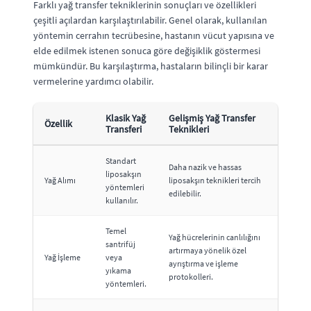
Farklı yağ transfer tekniklerinin sonuçları ve özellikleri
çeşitli açılardan karşılaştırılabilir. Genel olarak, kullanılan
yöntemin cerrahın tecrübesine, hastanın vücut yapısına ve
elde edilmek istenen sonuca göre değişiklik göstermesi
mümkündür. Bu karşılaştırma, hastaların bilinçli bir karar
vermelerine yardımcı olabilir.
Klasik Yağ
Gelişmiş Yağ Transfer
Özellik
Transferi
Teknikleri
Standart
Daha nazik ve hassas
liposakşın
Yağ Alımı
liposakşın teknikleri tercih
yöntemleri
edilebilir.
kullanılır.
Temel
Yağ hücrelerinin canlılığını
santrifüj
artırmaya yönelik özel
Yağ İşleme
veya
ayrıştırma ve işleme
yıkama
protokolleri.
yöntemleri.