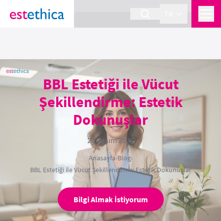
section Service {
}
TR
BBL Estetiği ile Vücut
Şekillendirme: Estetik
Dokunuşlar
20 Kasım 2025
Anasayfa
›
Blog
›
BBL Estetiği ile Vücut Şekillendirme: Estetik Dokunuşlar
Bilgi Almak İstiyorum