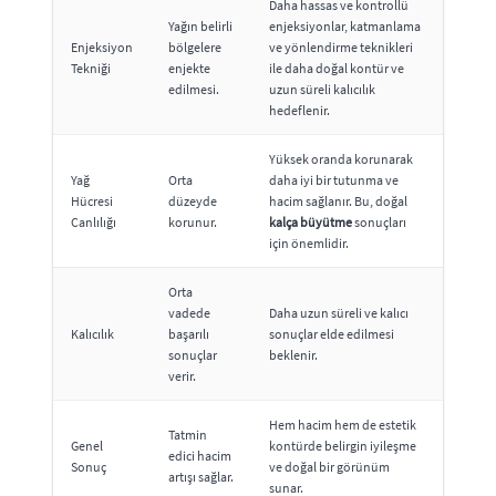
Daha hassas ve kontrollü
Yağın belirli
enjeksiyonlar, katmanlama
Enjeksiyon
bölgelere
ve yönlendirme teknikleri
Tekniği
enjekte
ile daha doğal kontür ve
edilmesi.
uzun süreli kalıcılık
hedeflenir.
Yüksek oranda korunarak
Yağ
Orta
daha iyi bir tutunma ve
Hücresi
düzeyde
hacim sağlanır. Bu, doğal
Canlılığı
korunur.
kalça büyütme
sonuçları
için önemlidir.
Orta
vadede
Daha uzun süreli ve kalıcı
Kalıcılık
başarılı
sonuçlar elde edilmesi
sonuçlar
beklenir.
verir.
Hem hacim hem de estetik
Tatmin
Genel
kontürde belirgin iyileşme
edici hacim
Sonuç
ve doğal bir görünüm
artışı sağlar.
sunar.