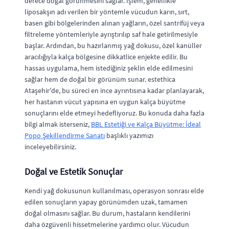
derece doğal görünmesini sağlar. İşlem, genellikle
liposakşın adı verilen bir yöntemle vücudun karın, sırt,
basen gibi bölgelerinden alınan yağların, özel santrifüj veya
filtreleme yöntemleriyle ayrıştırılıp saf hale getirilmesiyle
başlar. Ardından, bu hazırlanmış yağ dokusu, özel kanüller
aracılığıyla kalça bölgesine dikkatlice enjekte edilir. Bu
hassas uygulama, hem istediğiniz şeklin elde edilmesini
sağlar hem de doğal bir görünüm sunar. estethica
Ataşehir'de, bu süreci en ince ayrıntısına kadar planlayarak,
her hastanın vücut yapısına en uygun kalça büyütme
sonuçlarını elde etmeyi hedefliyoruz. Bu konuda daha fazla
bilgi almak isterseniz,
BBL Estetiği ve Kalça Büyütme: İdeal
Popo Şekillendirme Sanatı
başlıklı yazımızı
inceleyebilirsiniz.
Doğal ve Estetik Sonuçlar
Kendi yağ dokusunun kullanılması, operasyon sonrası elde
edilen sonuçların yapay görünümden uzak, tamamen
doğal olmasını sağlar. Bu durum, hastaların kendilerini
daha özgüvenli hissetmelerine yardımcı olur. Vücudun