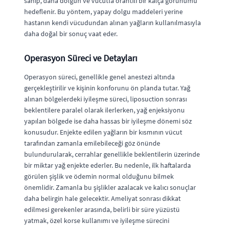
sahip, daha dolgun ve vücutla orantılı bir kalça görünümü
hedeflenir. Bu yöntem, yapay dolgu maddeleri yerine
hastanın kendi vücudundan alınan yağların kullanılmasıyla
daha doğal bir sonuç vaat eder.
Operasyon Süreci ve Detayları
Operasyon süreci, genellikle genel anestezi altında
gerçekleştirilir ve kişinin konforunu ön planda tutar. Yağ
alınan bölgelerdeki iyileşme süreci, liposuction sonrası
beklentilere paralel olarak ilerlerken, yağ enjeksiyonu
yapılan bölgede ise daha hassas bir iyileşme dönemi söz
konusudur. Enjekte edilen yağların bir kısmının vücut
tarafından zamanla emilebileceği göz önünde
bulundurularak, cerrahlar genellikle beklentilerin üzerinde
bir miktar yağ enjekte ederler. Bu nedenle, ilk haftalarda
görülen şişlik ve ödemin normal olduğunu bilmek
önemlidir. Zamanla bu şişlikler azalacak ve kalıcı sonuçlar
daha belirgin hale gelecektir. Ameliyat sonrası dikkat
edilmesi gerekenler arasında, belirli bir süre yüzüstü
yatmak, özel korse kullanımı ve iyileşme sürecini