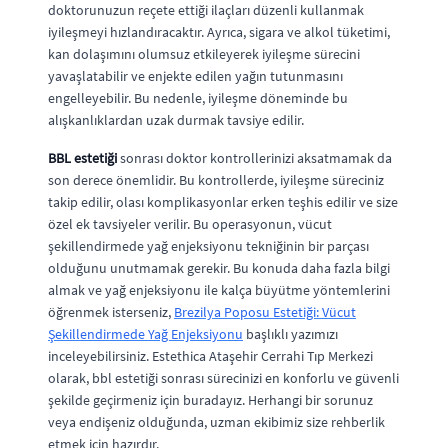
doktorunuzun reçete ettiği ilaçları düzenli kullanmak
iyileşmeyi hızlandıracaktır. Ayrıca, sigara ve alkol tüketimi,
kan dolaşımını olumsuz etkileyerek iyileşme sürecini
yavaşlatabilir ve enjekte edilen yağın tutunmasını
engelleyebilir. Bu nedenle, iyileşme döneminde bu
alışkanlıklardan uzak durmak tavsiye edilir.
BBL estetiği
sonrası doktor kontrollerinizi aksatmamak da
son derece önemlidir. Bu kontrollerde, iyileşme süreciniz
takip edilir, olası komplikasyonlar erken teşhis edilir ve size
özel ek tavsiyeler verilir. Bu operasyonun, vücut
şekillendirmede yağ enjeksiyonu tekniğinin bir parçası
olduğunu unutmamak gerekir. Bu konuda daha fazla bilgi
almak ve yağ enjeksiyonu ile kalça büyütme yöntemlerini
öğrenmek isterseniz,
Brezilya Poposu Estetiği: Vücut
Şekillendirmede Yağ Enjeksiyonu
başlıklı yazımızı
inceleyebilirsiniz. Estethica Ataşehir Cerrahi Tıp Merkezi
olarak, bbl estetiği sonrası sürecinizi en konforlu ve güvenli
şekilde geçirmeniz için buradayız. Herhangi bir sorunuz
veya endişeniz olduğunda, uzman ekibimiz size rehberlik
etmek için hazırdır.