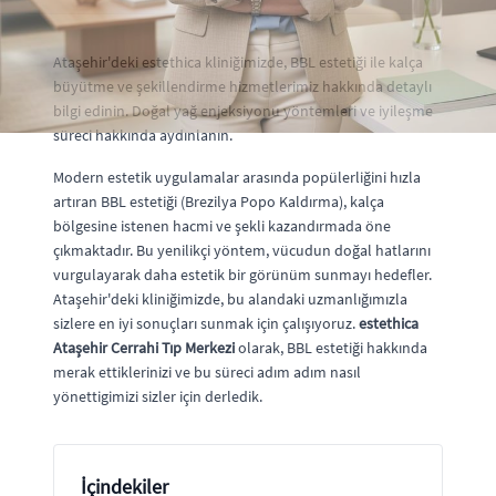
Ataşehir'deki estethica kliniğimizde, BBL estetiği ile kalça
büyütme ve şekillendirme hizmetlerimiz hakkında detaylı
bilgi edinin. Doğal yağ enjeksiyonu yöntemleri ve iyileşme
süreci hakkında aydınlanın.
Modern estetik uygulamalar arasında popülerliğini hızla
artıran BBL estetiği (Brezilya Popo Kaldırma), kalça
bölgesine istenen hacmi ve şekli kazandırmada öne
çıkmaktadır. Bu yenilikçi yöntem, vücudun doğal hatlarını
vurgulayarak daha estetik bir görünüm sunmayı hedefler.
Ataşehir'deki kliniğimizde, bu alandaki uzmanlığımızla
sizlere en iyi sonuçları sunmak için çalışıyoruz.
estethica
Ataşehir Cerrahi Tıp Merkezi
olarak, BBL estetiği hakkında
merak ettiklerinizi ve bu süreci adım adım nasıl
yönettigimizi sizler için derledik.
İçindekiler