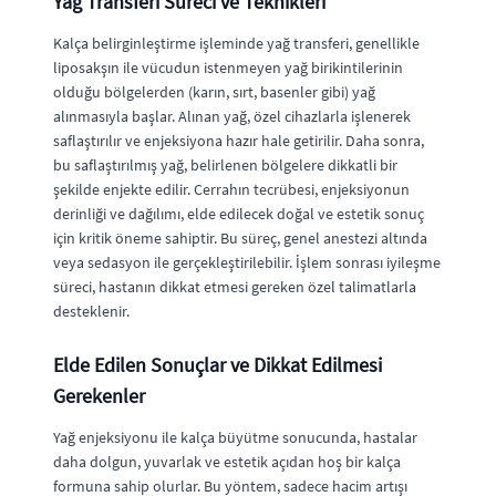
Yağ Transferi Süreci ve Teknikleri
Kalça belirginleştirme işleminde yağ transferi, genellikle
liposakşın ile vücudun istenmeyen yağ birikintilerinin
olduğu bölgelerden (karın, sırt, basenler gibi) yağ
alınmasıyla başlar. Alınan yağ, özel cihazlarla işlenerek
saflaştırılır ve enjeksiyona hazır hale getirilir. Daha sonra,
bu saflaştırılmış yağ, belirlenen bölgelere dikkatli bir
şekilde enjekte edilir. Cerrahın tecrübesi, enjeksiyonun
derinliği ve dağılımı, elde edilecek doğal ve estetik sonuç
için kritik öneme sahiptir. Bu süreç, genel anestezi altında
veya sedasyon ile gerçekleştirilebilir. İşlem sonrası iyileşme
süreci, hastanın dikkat etmesi gereken özel talimatlarla
desteklenir.
Elde Edilen Sonuçlar ve Dikkat Edilmesi
Gerekenler
Yağ enjeksiyonu ile kalça büyütme sonucunda, hastalar
daha dolgun, yuvarlak ve estetik açıdan hoş bir kalça
formuna sahip olurlar. Bu yöntem, sadece hacim artışı