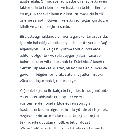
gösterebilir. Ön muayene, fiyatlandırmayı etkileyen
faktörlerin belirlenmesi ve hastanın beklentilerine
en uygun tedavi planının oluşturulması için kritik
öneme sahiptir. Güvenli ve etkili sonuçlar için doğru
klinik ve cerrah seçimi esastır.
BBL estetiği hakkında bilmeniz gerekenler arasında,
işlemin kalıcılığı ve potansiyel riskler de yer alır. Yağ
enjeksiyonu ile kalça büyütme sonucunda elde
edilen dolgunluk ve şekil, uygun yaşam tarzı ve
bakımla uzun yıllar korunabilir. Estethica Ataşehir
Cerrahi Tıp Merkezi olarak, bu konuda en güncel ve
güvenilir bilgileri sunarak, sizleri hayallerinizdeki
vücuda ulaştırmak için buradayız.
Yağ enjeksiyonu ile kalça belirginleştirme, günümüz
estetik cerrahisinde en popüler ve etkili
yöntemlerden biridir. Elde edilen sonuçlar,
hastaların beden algısını olumlu yönde etkileyerek,
özgüvenlerini artırmalarına katkı sağlar. Doğru
tekniklerle uygulanan BBL estetiği, doğal
görünümlü ve estetik açıdan tatmin edici sonuçlar