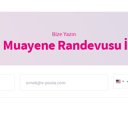
Bize Yazın
 Muayene Randevusu İ
E-Posta
Unit
Stat
+1