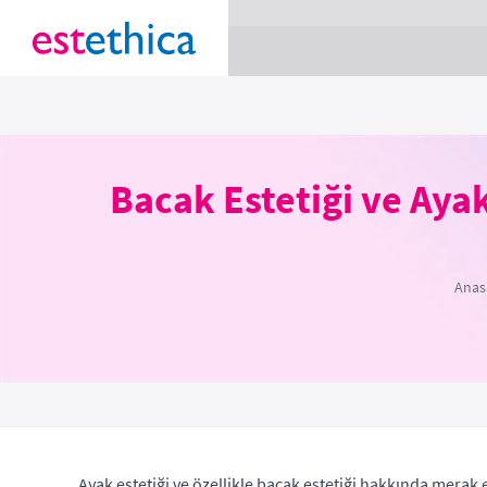
section Service {
}
Bacak Estetiği ve Aya
Anas
Ayak estetiği ve özellikle bacak estetiği hakkında merak 