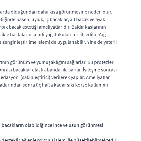
acaklarda olduğundan daha kısa görünmesine neden olur.
iğinde basen, uyluk, iç bacaklar, alt bacak ve ayak
pık bacak estetiği ameliyatlarıdır. Baldır kaslarının
le hastaların kendi yağ dokuları tercih edilir. Yağ
 zenginleştirilme işlemi de uygulanabilir. Yine de yeterli
arının görünüm ve yumuşaklığını sağlarlar. Bu protezler
nrası bacaklar elastik bandaj ile sarılır. İyileşme sonrası
edasyon (sakinleştirici) verilerek yapılır. Ameliyatlar
yatlarından sonra üç hafta kadar sıkı korse kullanımı
up bacakların olabildiğince ince ve uzun görünmesi
destekli yağ enjeksiyonu işlemi ile düzeltilebilmektedir.