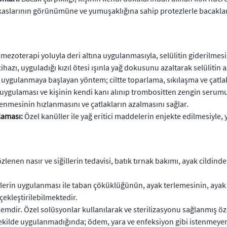
aslarının görünümüne ve yumuşaklığına sahip protezlerle bacaklar 
ezoterapi yoluyla deri altına uygulanmasıyla, selülitin giderilmesi
zı, uyguladığı kızıl ötesi ışınla yağ dokusunu azaltarak selülitin a
 uygulanmaya başlayan yöntem; ciltte toparlama, sıkılaşma ve çatla
uygulaması ve kişinin kendi kanı alınıp trombositten zengin serumun 
ilenmesinin hızlanmasını ve çatlakların azalmasını sağlar.
laması:
Özel kanüller ile yağ eritici maddelerin enjekte edilmesiyle, y
lenen nasır ve siğillerin tedavisi, batık tırnak bakımı, ayak cildind
emelerin uygulanması ile taban çöküklüğünün, ayak terlemesinin, aya
çekleştirilebilmektedir.
lemdir. Özel solüsyonlar kullanılarak ve sterilizasyonu sağlanmış öz
şekilde uygulanmadığında; ödem, yara ve enfeksiyon gibi istenmeyen