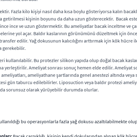
ktir. Fazla kilo kişiyi nasıl daha kısa boylu gösteriyorsa kalın b
 getirilmesi kişinin boyunu da daha uzun gösterecektir. Bacak estet
iğince ince ve uzun göstermektir. Bu ameliyatlar bacak inceltme ve çar
erine yol açar. Baldır kaslarının görünümünü düzeltmek için öncelik
ansfer edilir. Yağ dokusunun kalıcılığını arttırmak için kök hücre ile
 gerekebilir.
ri kullanılabilir. Bu protezler silikon yapıda olup doğal bacak kasl
a yerleştirilir. Ameliyat sonrası sonuç hemen elde edilir. Ameliyat so
i ameliyatları, ameliyathane şartlarında genel anestezi altında veya s
rtesi gün taburcu edilebilirler. Liposuction veya baldır protezi ameli
ında sorunsuz olarak yürüyebilir durumda olurlar.
 kullanıldığı bu operasyonlarla fazla yağ dokusu azaltılabilmekte ol
nları:
Bacak çarpıklığı, kişinin kendi dokularından alınan kök hücre 