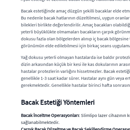
Bacak estetiğinde amaç düzgün şekilli bacaklar elde etme
Bu nedenle bacak hatlarının düzeltilmesi, uygun oranlara
bilekleri birlikte değerlendirilir. Amaç bacakları olabild
yeterli büyüklükte olmamaları bacakların çarpık görünmel
dokusu fazla olan bölgelerden alınıp iç bacak bölgesine tr
görünümün elde edilebilmesi için birkaç seans uygulama
Yağ dokusu yeterli olmayan hastalarda ise baldır protezle
dizin arkasından küçük bir kesi ile kas dokularının arasın
hastalar protezlerin varlığını hissetmezler. Bacak estetiğ
genellikle 1-3 saat kadar sürer. Hastalar aynı gün veya e
gerekmektedir. Genellikle hastalar birinci hafta sonras
Bacak Estetiği Yöntemleri
Bacak İnceltme Operasyonları
: Slimlipo lazer cihazının
sağlanabilmektedir.
Çarpık Bacak Düzeltme ve Bacak Şekillendirme Operasyo