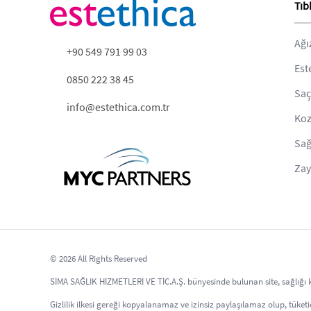
Tıb
Ağı
+90 549 791 99 03
Est
0850 222 38 45
Saç
info@estethica.com.tr
Koz
Sağ
Zay
© 2026 All Rights Reserved
SİMA SAĞLIK HİZMETLERİ VE TİC.A.Ş. bünyesinde bulunan site, sağlığı kor
Gizlilik ilkesi gereği kopyalanamaz ve izinsiz paylaşılamaz olup, tüketici