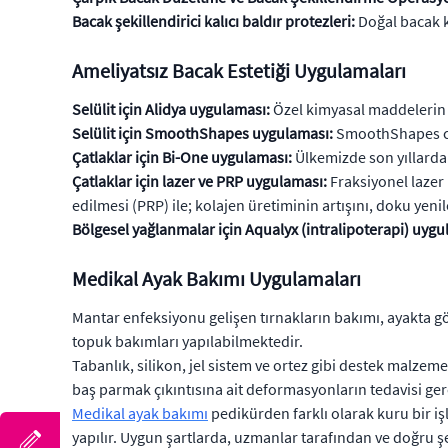
Bacak şekillendirici kalıcı baldır protezleri:
Doğal bacak k
Ameliyatsız Bacak Estetiği Uygulamaları
Selülit için Alidya uygulaması:
Özel kimyasal maddelerin m
Selülit için SmoothShapes uygulaması:
SmoothShapes ciha
Çatlaklar için Bi-One uygulaması:
Ülkemizde son yıllarda
Çatlaklar için lazer ve PRP uygulaması:
Fraksiyonel lazer 
edilmesi (PRP) ile; kolajen üretiminin artışını, doku yen
Bölgesel yağlanmalar için Aqualyx (intralipoterapi) uygu
Medikal Ayak Bakımı Uygulamaları
Mantar enfeksiyonu gelişen tırnakların bakımı, ayakta göz
topuk bakımları yapılabilmektedir.
Tabanlık, silikon, jel sistem ve ortez gibi destek malz
baş parmak çıkıntısına ait deformasyonların tedavisi ger
Medikal ayak bakımı
pedikürden farklı olarak kuru bir iş
yapılır. Uygun şartlarda, uzmanlar tarafından ve doğru 