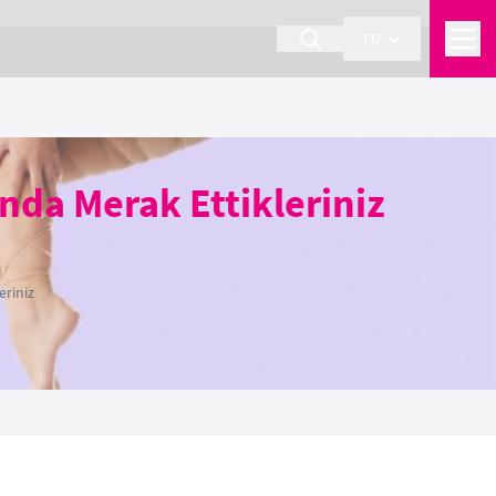
TR
nda Merak Ettikleriniz
eriniz