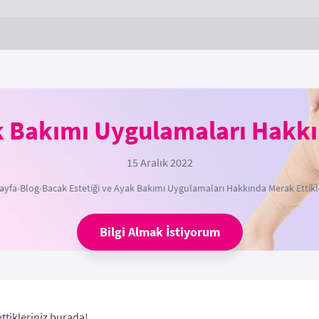
k Bakımı Uygulamaları Hakkı
15 Aralık 2022
ayfa
›
Blog
›
Bacak Estetiği ve Ayak Bakımı Uygulamaları Hakkında Merak Ettikl
Bilgi Almak İstiyorum
ettikleriniz burada!