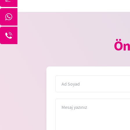
Ön
İsim
Mesaj