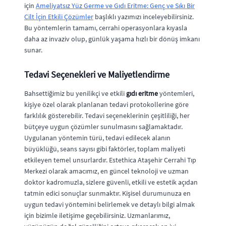
için
Ameliyatsız Yüz Germe ve Gıdı Eritme: Genç ve Sıkı Bir
Cilt İçin Etkili Çözümler
başlıklı yazımızı inceleyebilirsiniz.
Bu yöntemlerin tamamı, cerrahi operasyonlara kıyasla
daha az invaziv olup, günlük yaşama hızlı bir dönüş imkanı
sunar.
Tedavi Seçenekleri ve Maliyetlendirme
Bahsettiğimiz bu yenilikçi ve etkili
gıdı eritme
yöntemleri,
kişiye özel olarak planlanan tedavi protokollerine göre
farklılık gösterebilir. Tedavi seçeneklerinin çeşitliliği, her
bütçeye uygun çözümler sunulmasını sağlamaktadır.
Uygulanan yöntemin türü, tedavi edilecek alanın
büyüklüğü, seans sayısı gibi faktörler, toplam maliyeti
etkileyen temel unsurlardır. Estethica Ataşehir Cerrahi Tıp
Merkezi olarak amacımız, en güncel teknoloji ve uzman
doktor kadromuzla, sizlere güvenli, etkili ve estetik açıdan
tatmin edici sonuçlar sunmaktır. Kişisel durumunuza en
uygun tedavi yöntemini belirlemek ve detaylı bilgi almak
için bizimle iletişime geçebilirsiniz. Uzmanlarımız,