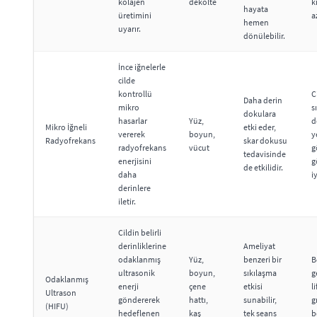
kolajen
dekolte
k
hayata
üretimini
a
hemen
uyarır.
dönülebilir.
İnce iğnelerle
cilde
kontrollü
C
Daha derin
mikro
s
dokulara
hasarlar
Yüz,
d
Mikro İğneli
etki eder,
vererek
boyun,
y
Radyofrekans
skar dokusu
radyofrekans
vücut
g
tedavisinde
enerjisini
g
de etkilidir.
daha
i
derinlere
iletir.
Cildin belirli
derinliklerine
Ameliyat
odaklanmış
Yüz,
benzeri bir
B
ultrasonik
boyun,
sıkılaşma
g
Odaklanmış
enerji
çene
etkisi
l
Ultrason
göndererek
hattı,
sunabilir,
g
(HIFU)
hedeflenen
kaş
tek seans
b