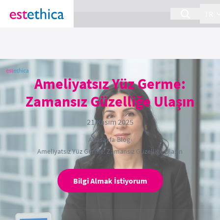
section Service {
}
TR
Ameliyatsız Yüz Germe:
Zamansız Güzelliğe Ulaşın
21 Kasım 2025
Anasayfa
›
Blog
›
Ameliyatsız Yüz Germe: Zamansız Güzelliğe Ulaşın
Bilgi Almak İstiyorum