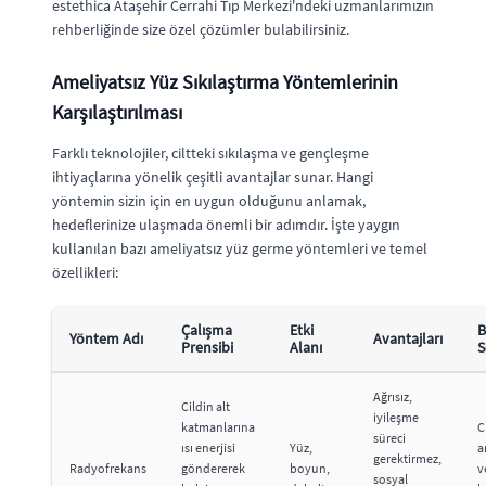
estethica Ataşehir Cerrahi Tıp Merkezi'ndeki uzmanlarımızın
rehberliğinde size özel çözümler bulabilirsiniz.
Ameliyatsız Yüz Sıkılaştırma Yöntemlerinin
Karşılaştırılması
Farklı teknolojiler, ciltteki sıkılaşma ve gençleşme
ihtiyaçlarına yönelik çeşitli avantajlar sunar. Hangi
yöntemin sizin için en uygun olduğunu anlamak,
hedeflerinize ulaşmada önemli bir adımdır. İşte yaygın
kullanılan bazı ameliyatsız yüz germe yöntemleri ve temel
özellikleri:
Çalışma
Etki
B
Yöntem Adı
Avantajları
Prensibi
Alanı
S
Ağrısız,
Cildin alt
iyileşme
katmanlarına
C
süreci
ısı enerjisi
Yüz,
a
gerektirmez,
Radyofrekans
göndererek
boyun,
v
sosyal