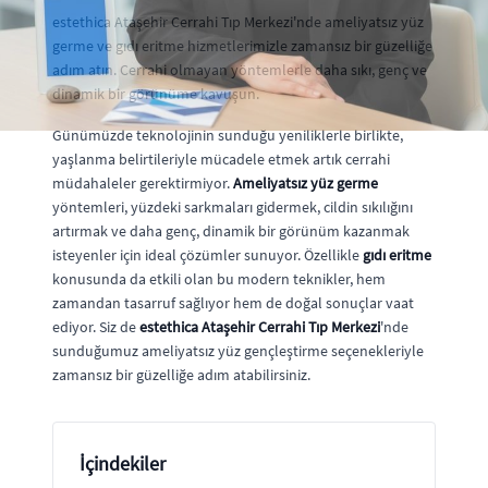
estethica Ataşehir Cerrahi Tıp Merkezi'nde ameliyatsız yüz
germe ve gıdı eritme hizmetlerimizle zamansız bir güzelliğe
adım atın. Cerrahi olmayan yöntemlerle daha sıkı, genç ve
dinamik bir görünüme kavuşun.
Günümüzde teknolojinin sunduğu yeniliklerle birlikte,
yaşlanma belirtileriyle mücadele etmek artık cerrahi
müdahaleler gerektirmiyor.
Ameliyatsız yüz germe
yöntemleri, yüzdeki sarkmaları gidermek, cildin sıkılığını
artırmak ve daha genç, dinamik bir görünüm kazanmak
isteyenler için ideal çözümler sunuyor. Özellikle
gıdı eritme
konusunda da etkili olan bu modern teknikler, hem
zamandan tasarruf sağlıyor hem de doğal sonuçlar vaat
ediyor. Siz de
estethica Ataşehir Cerrahi Tıp Merkezi
'nde
sunduğumuz ameliyatsız yüz gençleştirme seçenekleriyle
zamansız bir güzelliğe adım atabilirsiniz.
İçindekiler