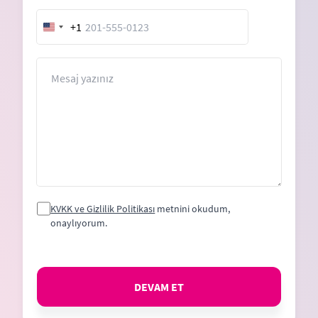
+1
United
States
+1
Mesaj
KVKK ve Gizlilik Politikası
metnini okudum,
onaylıyorum.
DEVAM ET