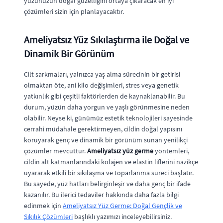
yüzünüzün doğal güzelliğini ortaya çıkaracak en iyi
çözümleri sizin için planlayacaktır.
Ameliyatsız Yüz Sıkılaştırma ile Doğal ve
Dinamik Bir Görünüm
Cilt sarkmaları, yalnızca yaş alma sürecinin bir getirisi
olmaktan öte, ani kilo değişimleri, stres veya genetik
yatkınlık gibi çeşitli faktörlerden de kaynaklanabilir. Bu
durum, yüzün daha yorgun ve yaşlı görünmesine neden
olabilir. Neyse ki, günümüz estetik teknolojileri sayesinde
cerrahi müdahale gerektirmeyen, cildin doğal yapısını
koruyarak genç ve dinamik bir görünüm sunan yenilikçi
çözümler mevcuttur.
Ameliyatsız yüz germe
yöntemleri,
cildin alt katmanlarındaki kolajen ve elastin liflerini nazikçe
uyararak etkili bir sıkılaşma ve toparlanma süreci başlatır.
Bu sayede, yüz hatları belirginleşir ve daha genç bir ifade
kazanılır. Bu ilerici tedaviler hakkında daha fazla bilgi
edinmek için
Ameliyatsız Yüz Germe: Doğal Gençlik ve
Sıkılık Çözümleri
başlıklı yazımızı inceleyebilirsiniz.