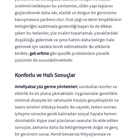
üretimini tetikleyen bu yöntemler, cildin yapı taşlarını
güçlendirerek daha sıkı, elastik ve dolgun bir görünüme
kavuşmasına yardımcı olur. İnce çizgi ve derin kırışıklıkların
belirginliğini azaltmada gösterdiği başarı ile de dikkat
çeken bu tedaviler, yüz ovalini toparlamak, yanaklardaki
düşüklüğü gidermek ve çene hattını daha belirgin hale
getirmek için sıklıkla tercih edilmektedir. Bu etkilerle
birlikte,
gıdı eritme
gibi spesifik problemlere yönelik
çözümler de sunulabilmektedir.
Konforlu ve Hızlı Sonuçlar
Ameliyatsız yüz germe yöntemleri
, sundukları konfor ve
etkinlik ile ön plana çıkmaktadır. Uygulamalar genellikle
minimal düzeyde bir rahatsızlık hissiyle gerçekleştirilir ve
seans süreleri oldukça kısadır. Bu sayede, tedavi sonrası
iyileşme sürecine gerek kalmadan sosyal hayata hemen
dönülebilir. Kişiye özel planlanan seanslar ile elde edilen
sonuçlar, zamanla daha da belirginleşerek doğal ve genç
bir görünüm sunar. Kendi benzersiz ihtiyaçlarınıza ve