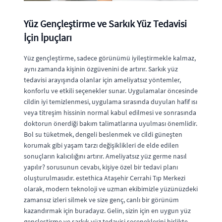
Yüz Gençleştirme ve Sarkık Yüz Tedavisi
İçin İpuçları
Yüz gençleştirme, sadece görünümü iyileştirmekle kalmaz,
aynı zamanda kişinin özgüvenini de artırır. Sarkık yüz
tedavisi arayışında olanlar için ameliyatsız yöntemler,
konforlu ve etkili seçenekler sunar. Uygulamalar öncesinde
cildin iyi temizlenmesi, uygulama sırasında duyulan hafif ısı
veya titreşim hissinin normal kabul edilmesi ve sonrasında
doktorun önerdiği bakım talimatlarına uyulması önemlidir.
Bol su tüketmek, dengeli beslenmek ve cildi güneşten
korumak gibi yaşam tarzı değişiklikleri de elde edilen
sonuçların kalıcılığını artırır. Ameliyatsız yüz germe nasıl
yapılır? sorusunun cevabı, kişiye özel bir tedavi planı
oluşturulmasıdır. estethica Ataşehir Cerrahi Tıp Merkezi
olarak, modern teknoloji ve uzman ekibimizle yüzünüzdeki
zamansız izleri silmek ve size genç, canlı bir görünüm
kazandırmak için buradayız. Gelin, sizin için en uygun yüz
gençleştirme ve sarkık yüz tedavisi seçeneklerini birlikte