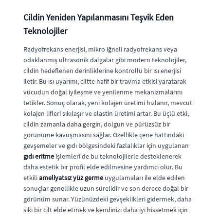
Cildin Yeniden Yapılanmasını Teşvik Eden
Teknolojiler
Radyofrekans enerjisi, mikro iğneli radyofrekans veya
odaklanmış ultrasonik dalgalar gibi modern teknolojiler,
cildin hedeflenen derinliklerine kontrollü bir ısı enerjisi
iletir. Bu ısı uyarımı, ciltte hafif bir travma etkisi yaratarak
vücudun doğal iyileşme ve yenilenme mekanizmalarını
tetikler. Sonuç olarak, yeni kolajen üretimi hızlanır, mevcut
kolajen lifleri sıkılaşır ve elastin üretimi artar. Bu üçlü etki,
cildin zamanla daha gergin, dolgun ve pürüzsüz bir
görünüme kavuşmasını sağlar. Özellikle çene hattındaki
gevşemeler ve gıdı bölgesindeki fazlalıklar için uygulanan
gıdı eritme
işlemleri de bu teknolojilerle desteklenerek
daha estetik bir profil elde edilmesine yardımcı olur. Bu
etkili
ameliyatsız yüz germe
uygulamaları ile elde edilen
sonuçlar genellikle uzun sürelidir ve son derece doğal bir
görünüm sunar. Yüzünüzdeki gevşeklikleri gidermek, daha
sıkı bir cilt elde etmek ve kendinizi daha iyi hissetmek için