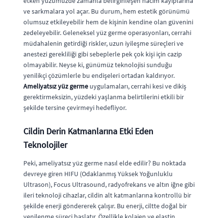
etken yüzümüzde zamanla belirginleşen hacim kayıplarına
ve sarkmalara yol açar. Bu durum, hem estetik görünümü
olumsuz etkileyebilir hem de kişinin kendine olan güvenini
zedeleyebilir. Geleneksel yüz germe operasyonları, cerrahi
müdahalenin getirdiği riskler, uzun iyileşme süreçleri ve
anestezi gerekliliği gibi sebeplerle pek çok kişi için cazip
olmayabilir. Neyse ki, günümüz teknolojisi sunduğu
yenilikçi çözümlerle bu endişeleri ortadan kaldırıyor.
Ameliyatsız yüz germe
uygulamaları, cerrahi kesi ve dikiş
gerektirmeksizin, yüzdeki yaşlanma belirtilerini etkili bir
şekilde tersine çevirmeyi hedefliyor.
Cildin Derin Katmanlarına Etki Eden
Teknolojiler
Peki, ameliyatsız yüz germe nasıl elde edilir? Bu noktada
devreye giren HIFU (Odaklanmış Yüksek Yoğunluklu
Ultrason), Focus Ultrasound, radyofrekans ve altın iğne gibi
ileri teknoloji cihazlar, cildin alt katmanlarına kontrollü bir
şekilde enerji göndererek çalışır. Bu enerji, ciltte doğal bir
yenilenme süreci başlatır. Özellikle kolajen ve elastin