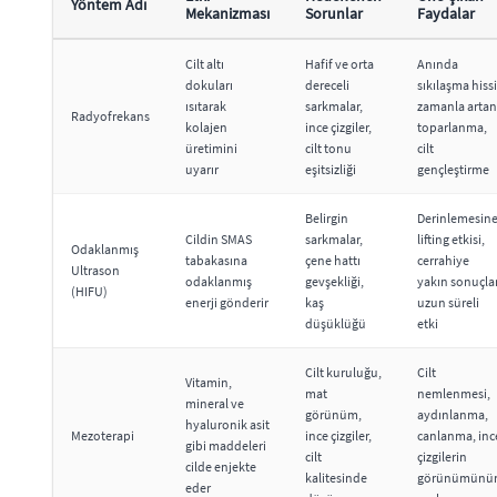
Yöntem Adı
Mekanizması
Sorunlar
Faydalar
Cilt altı
Hafif ve orta
Anında
dokuları
dereceli
sıkılaşma hissi
ısıtarak
sarkmalar,
zamanla artan
Radyofrekans
kolajen
ince çizgiler,
toparlanma,
üretimini
cilt tonu
cilt
uyarır
eşitsizliği
gençleştirme
Belirgin
Derinlemesin
Cildin SMAS
sarkmalar,
lifting etkisi,
Odaklanmış
tabakasına
çene hattı
cerrahiye
Ultrason
odaklanmış
gevşekliği,
yakın sonuçlar
(HIFU)
enerji gönderir
kaş
uzun süreli
düşüklüğü
etki
Cilt kuruluğu,
Cilt
Vitamin,
mat
nemlenmesi,
mineral ve
görünüm,
aydınlanma,
hyaluronik asit
Mezoterapi
ince çizgiler,
canlanma, inc
gibi maddeleri
cilt
çizgilerin
cilde enjekte
kalitesinde
görünümünü
eder