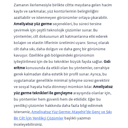
Zamanın ilerlemesiyle birlikte ciltte meydana gelen hacim
kaybı ve sarkmalar, yüz kontürlerinin belirginliğini
azaltabilir ve istenmeyen görünümler ortaya çıkarabilir.
Ameliyatsız yüz germe
seçenekleri, bu süreci tersine
çevirmek için çeşitli teknolojik çözümler sunar. Bu
yöntemler, cilt dokusunun alt katmanlarına etki ederek
kolajen ve elastin liflerinin üretimini uyarır. Sonuç olarak
cilt daha sıkı, daha dolgun ve daha genç bir görünüme
kavuşur. Özellikle gıdı bölgesindeki görünümün
iyileştirilmesi için de bu teknikler büyük fayda sağlar.
Gıdı
eritme
konusunda da etkili olan bu yöntemler, cerrahiye
gerek kalmadan daha estetik bir profil sunar. Ayrıca, bu
uygulamalar genellikle minimal iyileşme süresi gerektirir
ve sosyal hayata hızla dönmeyi mümkün kılar.
Ameliyatsız
yüz germe teknikleri ile gençleşme
arayışında olanlar için,
bu yöntemler hem güvenli hem de etkilidir. Eğer bu
yenilikçi çözümler hakkında daha fazla bilgi edinmek
isterseniz,
Ameliyatsız Yüz Germe: Ataşehir'de Genç ve Sıkı
Bir Cilt İçin Yenilikçi Çözümler
başlıklı yazımızı
inceleyebilirsiniz.