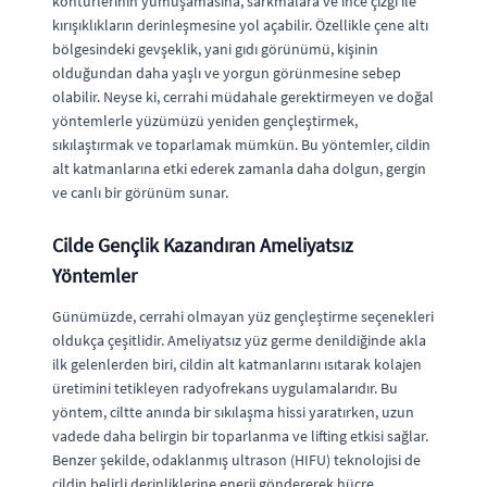
kontürlerinin yumuşamasına, sarkmalara ve ince çizgi ile
kırışıklıkların derinleşmesine yol açabilir. Özellikle çene altı
bölgesindeki gevşeklik, yani gıdı görünümü, kişinin
olduğundan daha yaşlı ve yorgun görünmesine sebep
olabilir. Neyse ki, cerrahi müdahale gerektirmeyen ve doğal
yöntemlerle yüzümüzü yeniden gençleştirmek,
sıkılaştırmak ve toparlamak mümkün. Bu yöntemler, cildin
alt katmanlarına etki ederek zamanla daha dolgun, gergin
ve canlı bir görünüm sunar.
Cilde Gençlik Kazandıran Ameliyatsız
Yöntemler
Günümüzde, cerrahi olmayan yüz gençleştirme seçenekleri
oldukça çeşitlidir. Ameliyatsız yüz germe denildiğinde akla
ilk gelenlerden biri, cildin alt katmanlarını ısıtarak kolajen
üretimini tetikleyen radyofrekans uygulamalarıdır. Bu
yöntem, ciltte anında bir sıkılaşma hissi yaratırken, uzun
vadede daha belirgin bir toparlanma ve lifting etkisi sağlar.
Benzer şekilde, odaklanmış ultrason (HIFU) teknolojisi de
cildin belirli derinliklerine enerji göndererek hücre