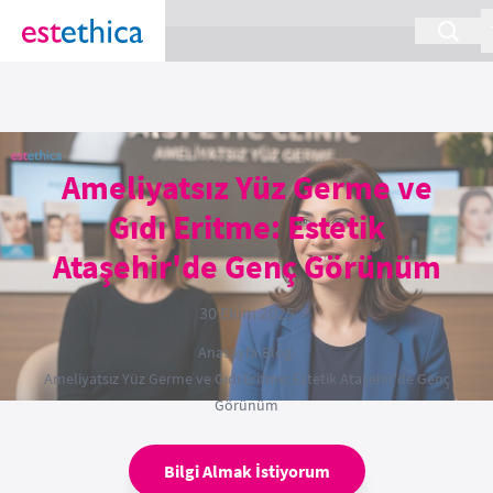
section Service {
}
Ameliyatsız Yüz Germe ve
Gıdı Eritme: Estetik
Ataşehir'de Genç Görünüm
30 Ekim 2025
Anasayfa
›
Blog
›
Ameliyatsız Yüz Germe ve Gıdı Eritme: Estetik Ataşehir'de Genç
Görünüm
Bilgi Almak İstiyorum