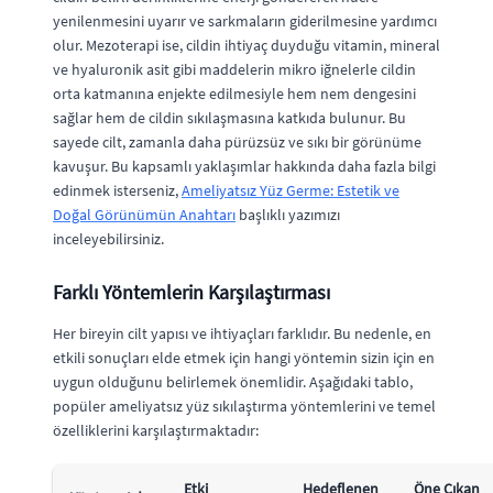
yenilenmesini uyarır ve sarkmaların giderilmesine yardımcı
olur. Mezoterapi ise, cildin ihtiyaç duyduğu vitamin, mineral
ve hyaluronik asit gibi maddelerin mikro iğnelerle cildin
orta katmanına enjekte edilmesiyle hem nem dengesini
sağlar hem de cildin sıkılaşmasına katkıda bulunur. Bu
sayede cilt, zamanla daha pürüzsüz ve sıkı bir görünüme
kavuşur. Bu kapsamlı yaklaşımlar hakkında daha fazla bilgi
edinmek isterseniz,
Ameliyatsız Yüz Germe: Estetik ve
Doğal Görünümün Anahtarı
başlıklı yazımızı
inceleyebilirsiniz.
Farklı Yöntemlerin Karşılaştırması
Her bireyin cilt yapısı ve ihtiyaçları farklıdır. Bu nedenle, en
etkili sonuçları elde etmek için hangi yöntemin sizin için en
uygun olduğunu belirlemek önemlidir. Aşağıdaki tablo,
popüler ameliyatsız yüz sıkılaştırma yöntemlerini ve temel
özelliklerini karşılaştırmaktadır:
Etki
Hedeflenen
Öne Çıkan