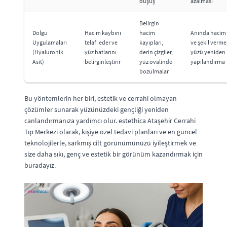
düşüş
azalması
Belirgin
Dolgu
Hacim kaybını
hacim
Anında hacim
Uygulamaları
telafi eder ve
kayıpları,
ve şekil verme
(Hyaluronik
yüz hatlarını
derin çizgiler,
yüzü yeniden
Asit)
belirginleştirir
yüz ovalinde
yapılandırma
bozulmalar
Bu yöntemlerin her biri, estetik ve cerrahi olmayan
çözümler sunarak yüzünüzdeki gençliği yeniden
canlandırmanıza yardımcı olur. estethica Ataşehir Cerrahi
Tıp Merkezi olarak, kişiye özel tedavi planları ve en güncel
teknolojilerle, sarkmış cilt görünümünüzü iyileştirmek ve
size daha sıkı, genç ve estetik bir görünüm kazandırmak için
buradayız.