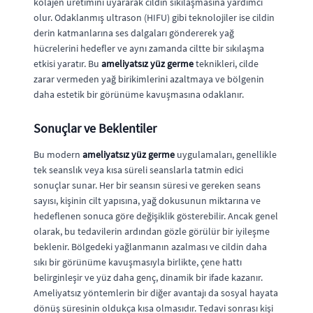
kolajen üretimini uyararak cildin sıkılaşmasına yardımcı
olur. Odaklanmış ultrason (HIFU) gibi teknolojiler ise cildin
derin katmanlarına ses dalgaları göndererek yağ
hücrelerini hedefler ve aynı zamanda ciltte bir sıkılaşma
etkisi yaratır. Bu
ameliyatsız yüz germe
teknikleri, cilde
zarar vermeden yağ birikimlerini azaltmaya ve bölgenin
daha estetik bir görünüme kavuşmasına odaklanır.
Sonuçlar ve Beklentiler
Bu modern
ameliyatsız yüz germe
uygulamaları, genellikle
tek seanslık veya kısa süreli seanslarla tatmin edici
sonuçlar sunar. Her bir seansın süresi ve gereken seans
sayısı, kişinin cilt yapısına, yağ dokusunun miktarına ve
hedeflenen sonuca göre değişiklik gösterebilir. Ancak genel
olarak, bu tedavilerin ardından gözle görülür bir iyileşme
beklenir. Bölgedeki yağlanmanın azalması ve cildin daha
sıkı bir görünüme kavuşmasıyla birlikte, çene hattı
belirginleşir ve yüz daha genç, dinamik bir ifade kazanır.
Ameliyatsız yöntemlerin bir diğer avantajı da sosyal hayata
dönüş süresinin oldukça kısa olmasıdır. Tedavi sonrası kişi