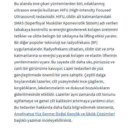
Bu alanda öne çıkan yöntemlerden biri, odaklanmış
ultrason enerjisi kullanan HIFU (High-Intensity Focused
Ultrasound) tedavisidir. HIFU, cildin alt katmanlarındaki
SMAS (Süperfisyal Musküler Aponevrotik Sistem) adı verilen
tabakaya kontrollü ısı enerjisi göndererek kolajen üretimini
tetikler ve ciltte belirgin bir sıkılaşma ile lifting etkisi yaratır.
Bir diğer popüler teknoloji ise radyofrekans (RF)
uygulamalarıdır. Radyofrekans cihazları, cildin üst ve orta
katmanlarına ısı enerjisi yayarak kolajen ve elastin liflerinin
yenilenmesini uyarır. Bu sayede cilt daha sıkı, pürüzsüz ve
canlı bir görünüme kavuşur. Lazer tedavileri de yüz
gençleştirmede önemli bir yere sahiptir. Çeşitli dalga
boylarındaki lazerler, cilt yüzeyindeki ince çizgilerin,
kırışıklıkların, lekelenmelerin ve dokusal bozuklukların
giderilmesinde etkilidir. Lazerler aynı zamanda cilt tonunu
eşitlemeye ve genel cilt kalitesini artırmaya yardımcı olur.
Bu tedaviler hakkında daha fazla bilgi edinmek isterseniz,
Ameliyatsız Yüz Germe: Doğal Gençlik ve Sıkılık Çözümleri
başlıklı yazımızı inceleyebilirsiniz.