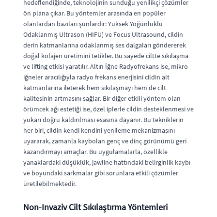
hedeflendiğinde, teknolojinin sunduğu yenilikçi çözümler
ön plana çıkar. Bu yöntemler arasında en popüler
olanlardan bazıları şunlardır: Yüksek Yoğunluklu
Odaklanmış Ultrason (HIFU) ve Focus Ultrasound, cildin
derin katmanlarına odaklanmış ses dalgaları göndererek
doğal kolajen üretimini tetikler. Bu sayede ciltte sıkılaşma
ve lifting etkisi yaratılır. Altın İğne Radyofrekans ise, mikro
iğneler aracılığıyla radyo frekans enerjisini cildin alt
katmanlarına ileterek hem sıkılaşmayı hem de cilt
kalitesinin artmasını sağlar. Bir diğer etkili yöntem olan
örümcek ağı estetiği ise, özel iplerle cildin desteklenmesi ve
yukarı doğru kaldırılması esasına dayanır. Bu tekniklerin
her biri, cildin kendi kendini yenileme mekanizmasını
uyararak, zamanla kaybolan genç ve dinç görünümü geri
kazandırmayı amaçlar. Bu uygulamalarla, özellikle
yanaklardaki düşüklük, jawline hattındaki belirginlik kaybı
ve boyundaki sarkmalar gibi sorunlara etkili çözümler
üretilebilmektedir.
Non-Invaziv Cilt Sıkılaştırma Yöntemleri