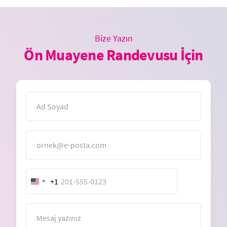
Bize Yazın
Ön Muayene Randevusu İçin
İsim
E-Posta
+1
United
States
+1
Mesaj