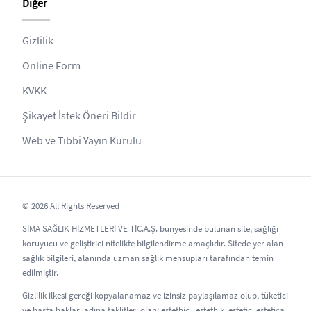
Diğer
Gizlilik
Online Form
KVKK
Şikayet İstek Öneri Bildir
Web ve Tıbbi Yayın Kurulu
© 2026 All Rights Reserved
SİMA SAĞLIK HİZMETLERİ VE TİC.A.Ş. bünyesinde bulunan site, sağlığı
koruyucu ve geliştirici nitelikte bilgilendirme amaçlıdır. Sitede yer alan
sağlık bilgileri, alanında uzman sağlık mensupları tarafından temin
edilmiştir.
Gizlilik ilkesi gereği kopyalanamaz ve izinsiz paylaşılamaz olup, tüketici
ve hasta hakları adına taklitleri olan; estethic , estethik, estetic, estetica,