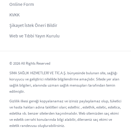
Online Form
KVKK
Şikayet İstek Öneri Bildir
Web ve Tıbbi Yayın Kurulu
© 2026 All Rights Reserved
SİMA SAĞLIK HİZMETLERİ VE TİC.A.Ş. bünyesinde bulunan site, sağlığı
koruyucu ve geliştirici nitelikte bilgilendirme amaçlıdır. Sitede yer alan
sağlık bilgileri, alanında uzman sağlık mensupları tarafından temin
edilmiştir.
Gizlilik ilkesi gereği kopyalanamaz ve izinsiz paylaşılamaz olup, tüketici
ve hasta hakları adına taklitleri olan; estethic , estethik, estetic, estetica,
estetika vb. benzer sitelerden kaçınılmalıdır. Web sitemizden saç ekimi
ve estetik cerrahi konularında bilgi alabilir, dilerseniz saç ekimi ve
estetik randevusu oluşturabilirsiniz.