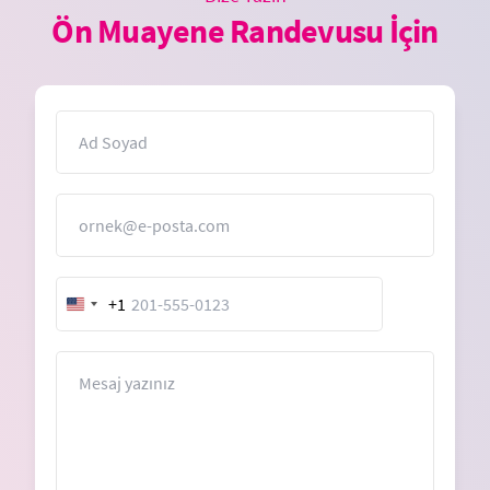
Ön Muayene Randevusu İçin
İsim
E-Posta
+1
United
States
+1
Mesaj