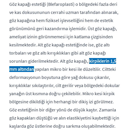
Göz kapağı estetiği (Blefaroplasti) o bölgedeki fazla deri
ve kas dokusununun cerrahi uzman tarafından alınarak,
göz kapağına hem fiziksel işlevselliğini hem de estetik
görünümünü geri kazandırma işlemidir. Üst göz kapağı,
ameliyat izinin görünmemesi için katlama çizgisinden
kesilmektedir. Alt göz kapağı estetiğinde ise, göz altı
torbaları ve göz altı kırışıklıkları gibi alt göz kapağı
sorunları giderilmektedir. Alt göz kapağı,
kirpiklerin 1,5
mm altından
yapılan mikro bir kesi ile düzeltilir. Ciltteki
deformasyonun boyutuna göre yağ dokusu çıkarılır,
kırışıklıklar sıkılaştırılır, cilt gerilir veya bölgedeki dokular
yanağın üst kısmına doğru çekilebilir. Mikro kesi kirpik
bölgesine dikildiği için herhangi bir dikiş izi görülmez.
Göz estetiğinin bir diğer yönü de düşük kaştır. Zamanla
göz kapakları düştüğü ve alın elastikiyetini kaybettiği için
kaşlarda göz üstlerine doğru sarkma oluşabilmektedir.