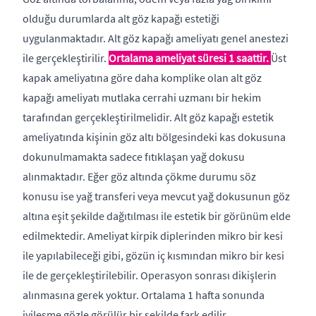
olduğu durumlarda alt göz kapağı estetiği
uygulanmaktadır. Alt göz kapağı ameliyatı genel anestezi
ile gerçekleştirilir.
Ortalama ameliyat süresi 1 saattir.
Üst
kapak ameliyatına göre daha komplike olan alt göz
kapağı ameliyatı mutlaka cerrahi uzmanı bir hekim
tarafından gerçekleştirilmelidir. Alt göz kapağı estetik
ameliyatında kişinin göz altı bölgesindeki kas dokusuna
dokunulmamakta sadece fıtıklaşan yağ dokusu
alınmaktadır. Eğer göz altında çökme durumu söz
konusu ise yağ transferi veya mevcut yağ dokusunun göz
altına eşit şekilde dağıtılması ile estetik bir görünüm elde
edilmektedir. Ameliyat kirpik diplerinden mikro bir kesi
ile yapılabileceği gibi, gözün iç kısmından mikro bir kesi
ile de gerçekleştirilebilir. Operasyon sonrası dikişlerin
alınmasına gerek yoktur. Ortalama 1 hafta sonunda
iyileşme gözle görülür bir şekilde fark edilir.