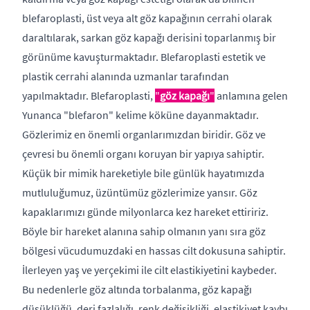
blefaroplasti, üst veya alt göz kapağının cerrahi olarak
daraltılarak, sarkan göz kapağı derisini toparlanmış bir
görünüme kavuşturmaktadır. Blefaroplasti estetik ve
plastik cerrahi alanında uzmanlar tarafından
yapılmaktadır. Blefaroplasti,
"
göz kapağı
"
anlamına gelen
Yunanca "blefaron" kelime köküne dayanmaktadır.
Gözlerimiz en önemli organlarımızdan biridir. Göz ve
çevresi bu önemli organı koruyan bir yapıya sahiptir.
Küçük bir mimik hareketiyle bile günlük hayatımızda
mutluluğumuz, üzüntümüz gözlerimize yansır. Göz
kapaklarımızı günde milyonlarca kez hareket ettiririz.
Böyle bir hareket alanına sahip olmanın yanı sıra göz
bölgesi vücudumuzdaki en hassas cilt dokusuna sahiptir.
İlerleyen yaş ve yerçekimi ile cilt elastikiyetini kaybeder.
Bu nedenlerle göz altında torbalanma, göz kapağı
düşüklüğü, deri fazlalığı, renk değişikliği, elastikiyet kaybı