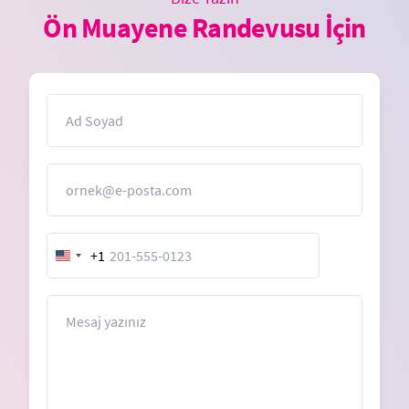
Ön Muayene Randevusu İçin
İsim
E-Posta
+1
United
States
+1
Mesaj