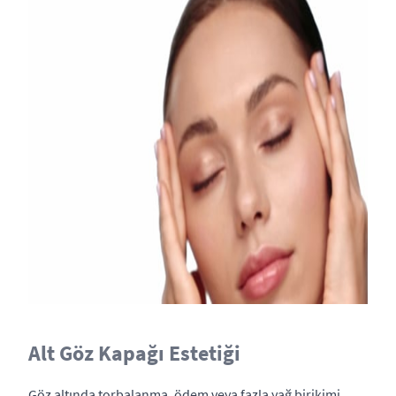
Alt Göz Kapağı Estetiği
Göz altında torbalanma, ödem veya fazla yağ birikimi