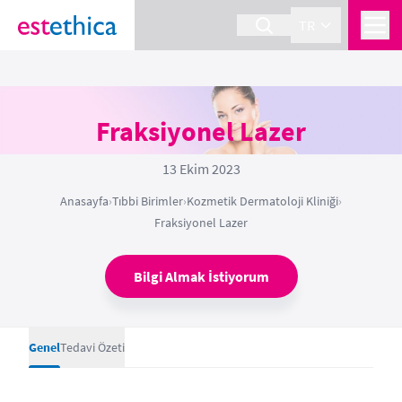
TR
Fraksiyonel Lazer
13 Ekim 2023
Anasayfa
›
Tıbbi Birimler
›
Kozmetik Dermatoloji Kliniği
›
Fraksiyonel Lazer
Bilgi Almak İstiyorum
Genel
Tedavi Özeti