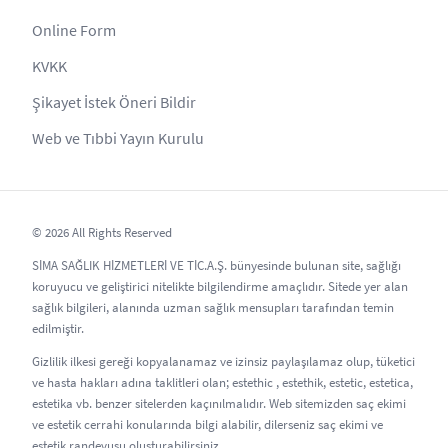
Online Form
KVKK
Şikayet İstek Öneri Bildir
Web ve Tıbbi Yayın Kurulu
© 2026 All Rights Reserved
SİMA SAĞLIK HİZMETLERİ VE TİC.A.Ş. bünyesinde bulunan site, sağlığı
koruyucu ve geliştirici nitelikte bilgilendirme amaçlıdır. Sitede yer alan
sağlık bilgileri, alanında uzman sağlık mensupları tarafından temin
edilmiştir.
Gizlilik ilkesi gereği kopyalanamaz ve izinsiz paylaşılamaz olup, tüketici
ve hasta hakları adına taklitleri olan; estethic , estethik, estetic, estetica,
estetika vb. benzer sitelerden kaçınılmalıdır. Web sitemizden saç ekimi
ve estetik cerrahi konularında bilgi alabilir, dilerseniz saç ekimi ve
estetik randevusu oluşturabilirsiniz.