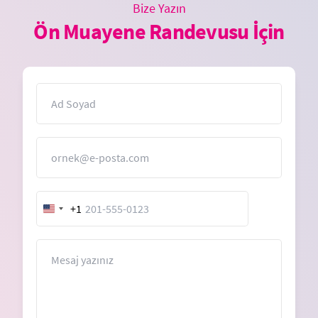
Bize Yazın
Ön Muayene Randevusu İçin
İsim
E-Posta
+1
United
States
+1
Mesaj