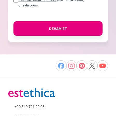
KVKK ve Gizlilik Politikası
metnini okudum,
onaylıyorum.
DEVAM ET
+90 549 791 99 03