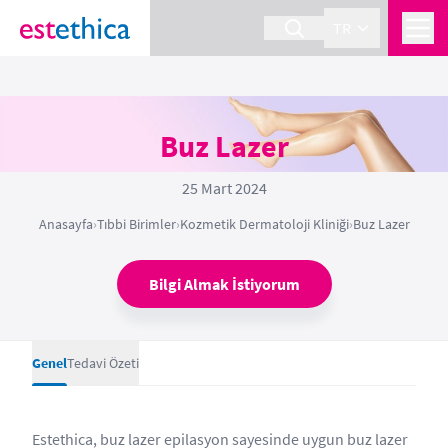
TR
Buz Lazer
25 Mart 2024
Anasayfa
›
Tıbbi Birimler
›
Kozmetik Dermatoloji Kliniği
›
Buz Lazer
Bilgi Almak İstiyorum
Genel
Tedavi Özeti
Estethica, buz lazer epilasyon sayesinde uygun buz lazer