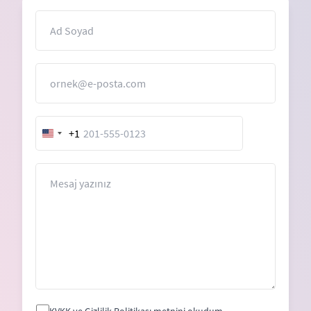
İsim
E-Posta
+1
United
States
+1
Mesaj