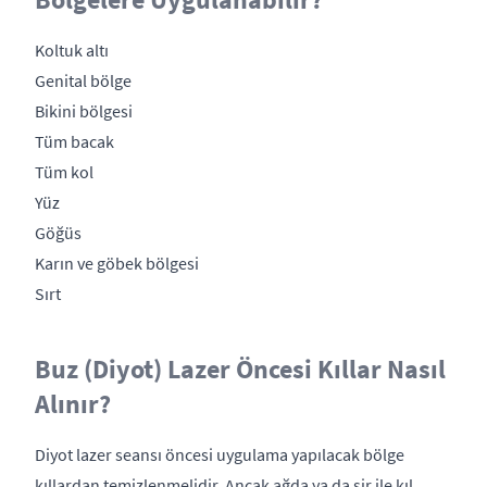
Koltuk altı
Genital bölge
Bikini bölgesi
Tüm bacak
Tüm kol
Yüz
Göğüs
Karın ve göbek bölgesi
Sırt
Buz (Diyot) Lazer Öncesi Kıllar Nasıl
Alınır?
Diyot lazer seansı öncesi uygulama yapılacak bölge
kıllardan temizlenmelidir. Ancak ağda ya da sir ile kıl