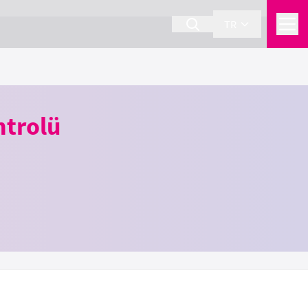
TR
ntrolü