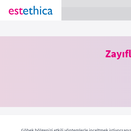
section Service {
}
Zayıf
Göbek bölgenizi etkili yöntemlerle inceltmek istiyorsanız