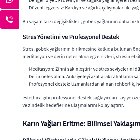
Dengeli diyet: Protein, lif ve sağlıklı yağlar içeren be
Düzenli egzersiz: Kardiyo ve ağırlık çalışmaları ile yağ 
Bu yaşam tarzı değişiklikleri, göbek yağlarının daha hızl
Stres Yönetimi ve Profesyonel Destek
Stres, göbek yağlarının birikmesine katkıda bulunan önem
meditasyon ve derin nefes alma egzersizleri, stresin etkile
Meditasyon: Zihni sakinleştirir ve stres seviyelerini d
Derin nefes alma: Anksiyeteyi azaltarak rahatlama sağ
Profesyonel destek: Uzmanlardan alınan rehberlik, he
estethica gibi profesyonel destek sağlayıcıları, kişiye öz
ve zindelik hedeflerine ulaşmalarını kolaylaştırır.
Karın Yağları Eritme: Bilimsel Yaklaşıml