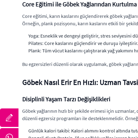
Core Eğitimi ile Göbek Yağlarından Kurtulma
Core eğitimi, karın kaslarını güçlendirerek göbek yağlarını
Örneğin, plank pozisyonu, karın kaslarını etkili bir şekilde
Yoga: Esneklik ve dengeyi geliştirir, stres seviyesini d
Pilates: Core kaslarını güçlendirir ve duruşu iyileştirir
Plank: Tüm vücut kaslarını çalıştırarak yağ yakımını hı
Bu egzersizleri düzenli olarak uygulamak, göbek yağların
Göbek Nasıl Erir En Hızlı: Uzman Tavsi
Disiplinli Yaşam Tarzı Değişiklikleri
Göbek yağlarının hızlı bir şekilde erimesi için uzmanlar, 
düzenli egzersiz programları ile desteklenmelidir. Örneği
Günlük kalori takibi: Kalori alımını kontrol altında tut