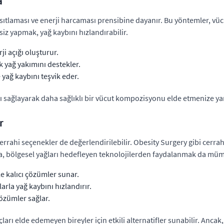
a
kısıtlaması ve enerji harcaması prensibine dayanır. Bu yöntemler, vüc
iz yapmak, yağ kaybını hızlandırabilir.
ji açığı oluşturur.
k yağ yakımını destekler.
 yağ kaybını teşvik eder.
kı sağlayarak daha sağlıklı bir vücut kompozisyonu elde etmenize yar
r
errahi seçenekler de değerlendirilebilir. Obesity Surgery gibi cerr
nda, bölgesel yağları hedefleyen teknolojilerden faydalanmak da m
e kalıcı çözümler sunar.
arla yağ kaybını hızlandırır.
çözümler sağlar.
çları elde edemeyen bireyler için etkili alternatifler sunabilir. Anca