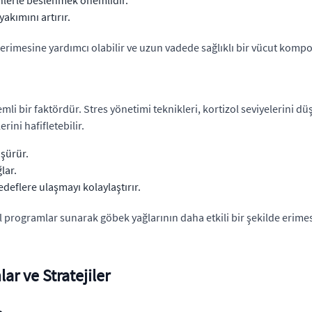
sinlerle beslenmek önemlidir.
yakımını artırır.
ı erimesine yardımcı olabilir ve uzun vadede sağlıklı bir vücut komp
li bir faktördür. Stres yönetimi teknikleri, kortizol seviyelerini d
rini hafifletebilir.
üşürür.
lar.
deflere ulaşmayı kolaylaştırır.
el programlar sunarak göbek yağlarının daha etkili bir şekilde erimesi
ar ve Stratejiler