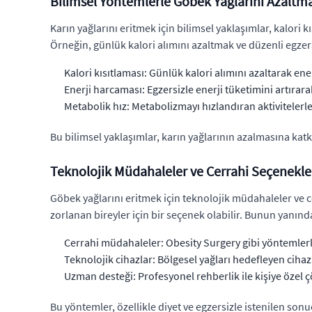
Bilimsel Yöntemlerle Göbek Yağlarını Azaltm
Karın yağlarını eritmek için bilimsel yaklaşımlar, kalori 
Örneğin, günlük kalori alımını azaltmak ve düzenli egzers
Kalori kısıtlaması: Günlük kalori alımını azaltarak ener
Enerji harcaması: Egzersizle enerji tüketimini artırara
Metabolik hız: Metabolizmayı hızlandıran aktivitelerle
Bu bilimsel yaklaşımlar, karın yağlarının azalmasına kat
Teknolojik Müdahaleler ve Cerrahi Seçenekle
Göbek yağlarını eritmek için teknolojik müdahaleler ve c
zorlanan bireyler için bir seçenek olabilir. Bunun yanı
Cerrahi müdahaleler: Obesity Surgery gibi yöntemlerl
Teknolojik cihazlar: Bölgesel yağları hedefleyen cihazl
Uzman desteği: Profesyonel rehberlik ile kişiye özel 
Bu yöntemler, özellikle diyet ve egzersizle istenilen sonu