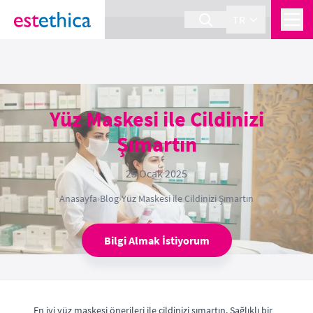
section Service {
}
TR
Yüz Maskesi ile Cildinizi
Şımartın
25 Ocak 2025
Anasayfa
›
Blog
›
Yüz Maskesi ile Cildinizi Şımartın
Bilgi Almak İstiyorum
En iyi yüz maskesi önerileri ile cildinizi şımartın. Sağlıklı bir