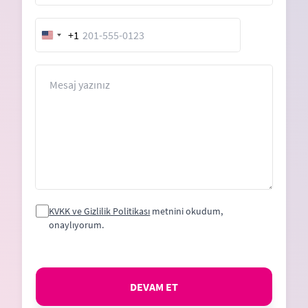
+1
United
States
+1
Mesaj
KVKK ve Gizlilik Politikası
metnini okudum,
onaylıyorum.
DEVAM ET