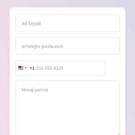
İsim
E-Posta
+1
United
States
+1
Mesaj