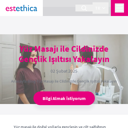
section Service {
}
TR
Yüz Masajı ile Cildinizde
Gençlik Işıltısı Yakalayın
02 Şubat 2025
Anasayfa
›
Blog
›
Yüz Masajı ile Cildinizde Gençlik Işıltısı Yakalayın
Bilgi Almak İstiyorum
Yüz masajı ile doğal yollarla gençleşin ve cilt sağlığınızı