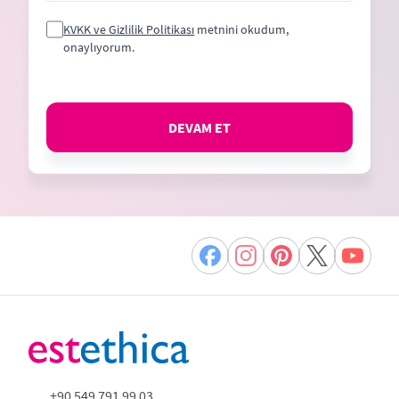
KVKK ve Gizlilik Politikası
metnini okudum,
onaylıyorum.
DEVAM ET
+90 549 791 99 03