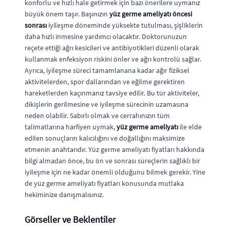
konforlu ve hızlı hale getirmek için bazı önerilere uymanız
büyük önem taşır. Başınızın
yüz germe ameliyatı öncesi
sonrası
iyileşme döneminde yüksekte tutulması, şişliklerin
daha hızlı inmesine yardımcı olacaktır. Doktorunuzun
reçete ettiği ağrı kesicileri ve antibiyotikleri düzenli olarak
kullanmak enfeksiyon riskini önler ve ağrı kontrolü sağlar.
Ayrıca, iyileşme süreci tamamlanana kadar ağır fiziksel
aktivitelerden, spor dallarından ve eğilme gerektiren
hareketlerden kaçınmanız tavsiye edilir. Bu tür aktiviteler,
dikişlerin gerilmesine ve iyileşme sürecinin uzamasına
neden olabilir. Sabırlı olmak ve cerrahınızın tüm
talimatlarına harfiyen uymak,
yüz germe ameliyatı
ile elde
edilen sonuçların kalıcılığını ve doğallığını maksimize
etmenin anahtarıdır. Yüz germe ameliyatı fiyatları hakkında
bilgi almadan önce, bu ön ve sonrası süreçlerin sağlıklı bir
iyileşme için ne kadar önemli olduğunu bilmek gerekir. Yine
de yüz germe ameliyatı fiyatları konusunda mutlaka
hekiminize danışmalısınız.
Görseller ve Beklentiler