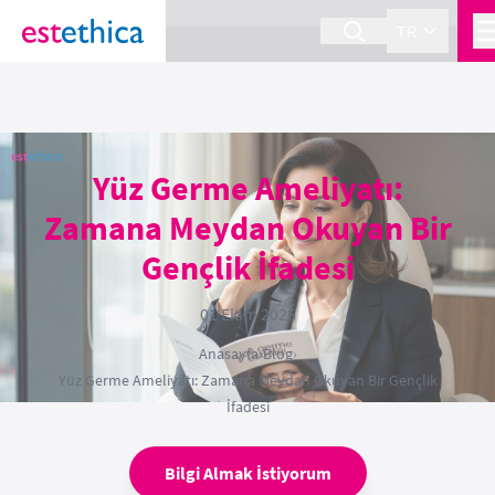
section Service {
}
TR
Yüz Germe Ameliyatı:
Zamana Meydan Okuyan Bir
Gençlik İfadesi
01 Ekim 2025
Anasayfa
›
Blog
›
Yüz Germe Ameliyatı: Zamana Meydan Okuyan Bir Gençlik
İfadesi
Bilgi Almak İstiyorum