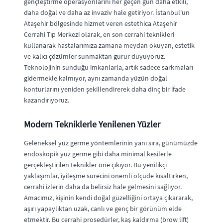
gençleştirme operasyonlarını her geçen gün daha etkili,
daha doğal ve daha az invaziv hale getiriyor. İstanbul'un
Ataşehir bölgesinde hizmet veren estethica Ataşehir
Cerrahi Tıp Merkezi olarak, en son cerrahi teknikleri
kullanarak hastalarımıza zamana meydan okuyan, estetik
ve kalıcı çözümler sunmaktan gurur duyuyoruz.
Teknolojinin sunduğu imkanlarla, artık sadece sarkmaları
gidermekle kalmıyor, aynı zamanda yüzün doğal
konturlarını yeniden şekillendirerek daha dinç bir ifade
kazandırıyoruz.
Modern Tekniklerle Yenilenen Yüzler
Geleneksel yüz germe yöntemlerinin yanı sıra, günümüzde
endoskopik yüz germe gibi daha minimal kesilerle
gerçekleştirilen teknikler öne çıkıyor. Bu yenilikçi
yaklaşımlar, iyileşme sürecini önemli ölçüde kısaltırken,
cerrahi izlerin daha da belirsiz hale gelmesini sağlıyor.
Amacımız, kişinin kendi doğal güzelliğini ortaya çıkararak,
aşırı yapaylıktan uzak, canlı ve genç bir görünüm elde
etmektir. Bu cerrahi prosedürler, kaş kaldırma (brow lift)