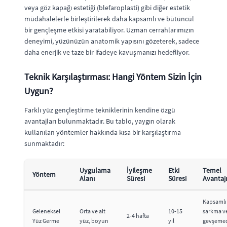
veya göz kapağı estetiği (blefaroplasti) gibi diğer estetik
müdahalelerle birleştirilerek daha kapsamlı ve bütüncül
bir gençleşme etkisi yaratabiliyor. Uzman cerrahlarımızın
deneyimi, yüzünüzün anatomik yapısını gözeterek, sadece
daha enerjik ve taze bir ifadeye kavuşmanızı hedefliyor.
Teknik Karşılaştırması: Hangi Yöntem Sizin İçin
Uygun?
Farklı yüz gençleştirme tekniklerinin kendine özgü
avantajları bulunmaktadır. Bu tablo, yaygın olarak
kullanılan yöntemler hakkında kısa bir karşılaştırma
sunmaktadır:
Uygulama
İyileşme
Etki
Temel
Yöntem
Alanı
Süresi
Süresi
Avantajı
Kapsamlı
Geleneksel
Orta ve alt
10-15
sarkma v
2-4 hafta
Yüz Germe
yüz, boyun
yıl
gevşeme