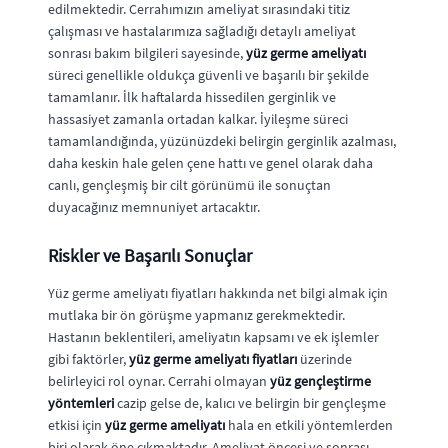
edilmektedir. Cerrahımızın ameliyat sırasındaki titiz
çalışması ve hastalarımıza sağladığı detaylı ameliyat
sonrası bakım bilgileri sayesinde,
yüz germe ameliyatı
süreci genellikle oldukça güvenli ve başarılı bir şekilde
tamamlanır. İlk haftalarda hissedilen gerginlik ve
hassasiyet zamanla ortadan kalkar. İyileşme süreci
tamamlandığında, yüzünüzdeki belirgin gerginlik azalması,
daha keskin hale gelen çene hattı ve genel olarak daha
canlı, gençleşmiş bir cilt görünümü ile sonuçtan
duyacağınız memnuniyet artacaktır.
Riskler ve Başarılı Sonuçlar
Yüz germe ameliyatı fiyatları hakkında net bilgi almak için
mutlaka bir ön görüşme yapmanız gerekmektedir.
Hastanın beklentileri, ameliyatın kapsamı ve ek işlemler
gibi faktörler,
yüz germe ameliyatı fiyatları
üzerinde
belirleyici rol oynar. Cerrahi olmayan
yüz gençleştirme
yöntemleri
cazip gelse de, kalıcı ve belirgin bir gençleşme
etkisi için
yüz germe ameliyatı
hala en etkili yöntemlerden
biri olarak öne çıkmaktadır. Ameliyat öncesi ve sonrası