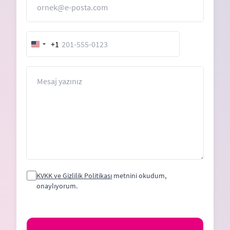
+1
United
States
+1
Mesaj
KVKK ve Gizlilik Politikası
metnini okudum,
onaylıyorum.