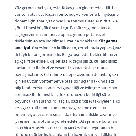
Yüz germe ameliyatı, estetik kaygıları gidermede etkili bir
yöntem olsa da, başarılı bir sonuç ve konforlu bir iyileşme
dönemi için ameliyat öncesi ve sonrası süreçlerin titizlikle
yönetilmesi büyük önem taşır. Bu süreç, genel olarak
sağlığınızın korunması ve operasyonun potansiyel
risklerinin en aza indirilmesi üzerine odaklanır.
Yüz germe
ameliyatı
öncesinde en kritik adım, cerrahınızla yapacağınız
detaylı bir ön görüşmedir. Bu görüşmede, beklentilerinizi
açıkça ifade etmeli, kişisel sağlık geçmişinizi, kullandığınız
ilaçları, alerjilerinizi ve yaşam tarzınızı eksiksiz olarak
paylaşmalısınız. Cerrahınız da operasyonun detayları, sizin
için en uygun yöntemler ve olası sonuçlar hakkında sizi
bilgilendirecektir. Anestezi güvenliği ve iyileşme sürecinin
sorunsuz ilerlemesi için, doktorunuzun belirttiği süre
boyunca kan sulandırıcı ilaçlar, bazı bitkisel takviyeler, alkol
ve sigara kullanımını bırakmanız gerekmektedir. Bu
önlemler, operasyon sırasındaki kanama riskini azaltır ve
iyileşme hızını olumlu yönde etkiler. Ataşehir'de bulunan
estethica Ataşehir Cerrahi Tıp Merkezi'nde uygulanan bu
tür prosedürlerde, hastaların bu hazırlık sürecini dikkatle