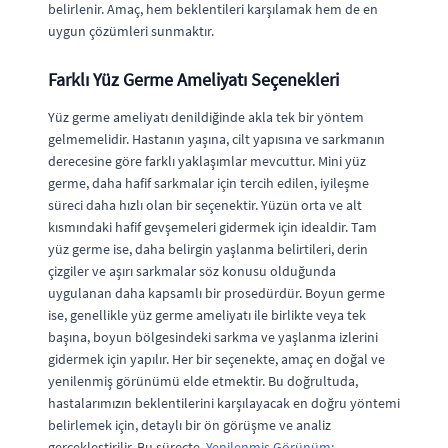
belirlenir. Amaç, hem beklentileri karşılamak hem de en
uygun çözümleri sunmaktır.
Farklı Yüz Germe Ameliyatı Seçenekleri
Yüz germe ameliyatı denildiğinde akla tek bir yöntem
gelmemelidir. Hastanın yaşına, cilt yapısına ve sarkmanın
derecesine göre farklı yaklaşımlar mevcuttur. Mini yüz
germe, daha hafif sarkmalar için tercih edilen, iyileşme
süreci daha hızlı olan bir seçenektir. Yüzün orta ve alt
kısmındaki hafif gevşemeleri gidermek için idealdir. Tam
yüz germe ise, daha belirgin yaşlanma belirtileri, derin
çizgiler ve aşırı sarkmalar söz konusu olduğunda
uygulanan daha kapsamlı bir prosedürdür. Boyun germe
ise, genellikle yüz germe ameliyatı ile birlikte veya tek
başına, boyun bölgesindeki sarkma ve yaşlanma izlerini
gidermek için yapılır. Her bir seçenekte, amaç en doğal ve
yenilenmiş görünümü elde etmektir. Bu doğrultuda,
hastalarımızın beklentilerini karşılayacak en doğru yöntemi
belirlemek için, detaylı bir ön görüşme ve analiz
gerçekleştirilir. Bu süreçte,
Yenilenmiş Görünüm: