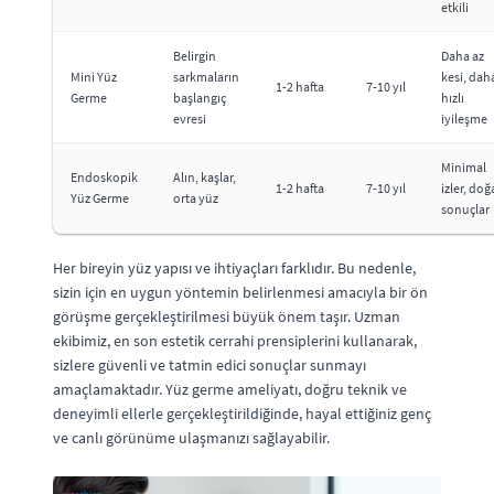
etkili
Belirgin
Daha az
Mini Yüz
sarkmaların
kesi, dah
1-2 hafta
7-10 yıl
Germe
başlangıç
hızlı
evresi
iyileşme
Minimal
Endoskopik
Alın, kaşlar,
1-2 hafta
7-10 yıl
izler, doğ
Yüz Germe
orta yüz
sonuçlar
Her bireyin yüz yapısı ve ihtiyaçları farklıdır. Bu nedenle,
sizin için en uygun yöntemin belirlenmesi amacıyla bir ön
görüşme gerçekleştirilmesi büyük önem taşır. Uzman
ekibimiz, en son estetik cerrahi prensiplerini kullanarak,
sizlere güvenli ve tatmin edici sonuçlar sunmayı
amaçlamaktadır. Yüz germe ameliyatı, doğru teknik ve
deneyimli ellerle gerçekleştirildiğinde, hayal ettiğiniz genç
ve canlı görünüme ulaşmanızı sağlayabilir.