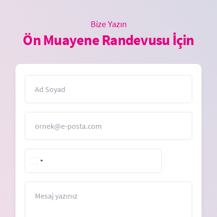
Bize Yazın
Ön Muayene Randevusu İçin
İsim
E-Posta
+1
United
States
+1
Mesaj