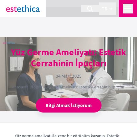
section Service {
}
TR
Yüz Germe Ameliyatı: Estetik
Cerrahinin İpuçları
04 Mart 2025
Anasayfa
›
Blog
›
Yüz Germe Ameliyatı: Estetik Cerrahinin İpuçları
Bilgi Almak İstiyorum
Yüz germe ameliyatı ile genç bir görünüm kazanın. Estetik