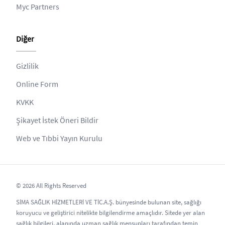
Myc Partners
Diğer
Gizlilik
Online Form
KVKK
Şikayet İstek Öneri Bildir
Web ve Tıbbi Yayın Kurulu
© 2026 All Rights Reserved
SİMA SAĞLIK HİZMETLERİ VE TİC.A.Ş. bünyesinde bulunan site, sağlığı
koruyucu ve geliştirici nitelikte bilgilendirme amaçlıdır. Sitede yer alan
sağlık bilgileri, alanında uzman sağlık mensupları tarafından temin