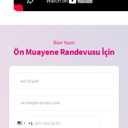
Bize Yazın
Ön Muayene Randevusu İçin
İsim
E-Posta
+1
United