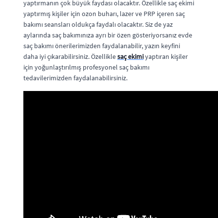
yaptırmanın çok büyük faydası olacaktır. Özellikle saç ekimi
yaptırmış kişiler için ozon buharı, lazer ve PRP içeren saç
bakımı seansları oldukça faydalı olacaktır. Siz de yaz
aylarında saç bakımınıza ayrı bir özen gösteriyorsanız evde
saç bakımı önerilerimizden faydalanabilir, yazın keyfini
daha iyi çıkarabilirsiniz. Özellikle
saç ekimi
yaptıran kişiler
için yoğunlaştırılmış profesyonel saç bakımı
tedavilerimizden faydalanabilirsiniz.