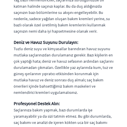
Yağ bazlı nemlendiriciler, saçlarınıza sürdüğünüzde bir
katman halinde saçınızı kaplar. Bu da duş aldığınızda
saçınızın bazı bölümlerine su akışını engelleyebilir. Bu
nedenle, sadece yağdan oluşan bakım kremleri yerine, su
bazlı olarak özel üretilmiş bakım kremlerini kullanmak
saçınızın nemi daha iyi hapsetmesine olanak verir.
Deniz ve Havuz Suyunu Durulayın:
Tuzlu deniz suyu ve kimyasallar barındıran havuz suyunu
mutlaka saçlarınızdan durulamanız gerekir. Bazı kişilerin en
çok yaptığı hata; deniz ve havuz sefasının ardından saçlarını
durulamadan çıkmaları. Özellikle yaz aylarında kum, tuz ve
güneş ışınlarının yıpratıcı etkisinden korunmak için
mutlaka havuz ve deniz sonrası duş almalı; saç bakım
önerileri içinde bahsettiğimiz bakım maskeleri ve
nemlendirici kremleri uygulamalısınız.
Profesyonel Destek Alın:
Saçlarınıza bakım yapmak, bazı durumlarda işe
yaramayabilir ya da sizi tatmin etmez. Bu gibi durumlarda,
saç bakımı ve analizi de içeren kökten uca bir saç bakımı