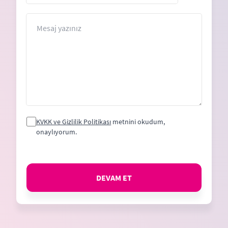
States
+1
Mesaj
KVKK ve Gizlilik Politikası
metnini okudum,
onaylıyorum.
DEVAM ET