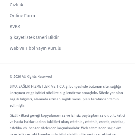
Gizlilik
Online Form
KVKK
Şikayet İstek Öneri Bildir
Web ve Tıbbi Yayın Kurulu
© 2026 All Rights Reserved
SİMA SAĞLIK HİZMETLERİ VE TİC.A.Ş. bünyesinde bulunan site, sağlığı
koruyucu ve geliştirici nitelikte bilgilendirme amaçlıdır. Sitede yer alan
sağlık bilgileri, alanında uzman sağlık mensupları tarafından temin
edilmiştir.
Gizlilik ilkesi gereği kopyalanamaz ve izinsiz paylaşılamaz olup, tüketici
ve hasta hakları adına taklitleri olan; estethic , estethik, estetic, estetica,
estetika vb. benzer sitelerden kaçınılmalıdır. Web sitemizden saç ekimi
ve estetik cerrahi konularında bilgi alabilir, dilerseniz saç ekimi ve