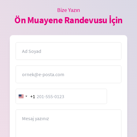
Bize Yazın
Ön Muayene Randevusu İçin
İsim
E-Posta
+1
United
States
+1
Mesaj