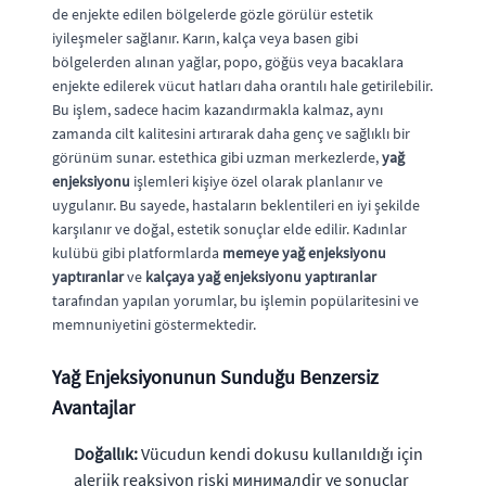
de enjekte edilen bölgelerde gözle görülür estetik
iyileşmeler sağlanır. Karın, kalça veya basen gibi
bölgelerden alınan yağlar, popo, göğüs veya bacaklara
enjekte edilerek vücut hatları daha orantılı hale getirilebilir.
Bu işlem, sadece hacim kazandırmakla kalmaz, aynı
zamanda cilt kalitesini artırarak daha genç ve sağlıklı bir
görünüm sunar. estethica gibi uzman merkezlerde,
yağ
enjeksiyonu
işlemleri kişiye özel olarak planlanır ve
uygulanır. Bu sayede, hastaların beklentileri en iyi şekilde
karşılanır ve doğal, estetik sonuçlar elde edilir. Kadınlar
kulübü gibi platformlarda
memeye yağ enjeksiyonu
yaptıranlar
ve
kalçaya yağ enjeksiyonu yaptıranlar
tarafından yapılan yorumlar, bu işlemin popülaritesini ve
memnuniyetini göstermektedir.
Yağ Enjeksiyonunun Sunduğu Benzersiz
Avantajlar
Doğallık:
Vücudun kendi dokusu kullanıldığı için
alerjik reaksiyon riski минималdir ve sonuçlar