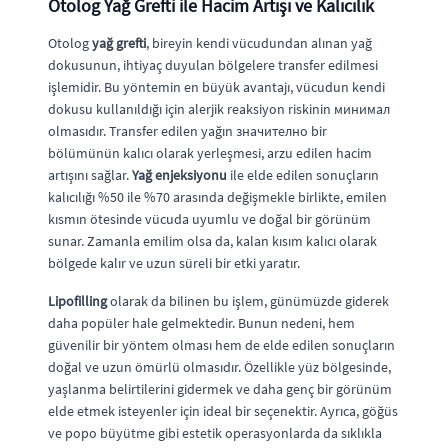
Otolog Yağ Grefti ile Hacim Artışı ve Kalıcılık
Otolog
yağ grefti
, bireyin kendi vücudundan alınan yağ
dokusunun, ihtiyaç duyulan bölgelere transfer edilmesi
işlemidir. Bu yöntemin en büyük avantajı, vücudun kendi
dokusu kullanıldığı için alerjik reaksiyon riskinin минимал
olmasıdır. Transfer edilen yağın значително bir
bölümünün kalıcı olarak yerleşmesi, arzu edilen hacim
artışını sağlar.
Yağ enjeksiyonu
ile elde edilen sonuçların
kalıcılığı %50 ile %70 arasında değişmekle birlikte, emilen
kısmın ötesinde vücuda uyumlu ve doğal bir görünüm
sunar. Zamanla emilim olsa da, kalan kısım kalıcı olarak
bölgede kalır ve uzun süreli bir etki yaratır.
Lipofilling
olarak da bilinen bu işlem, günümüzde giderek
daha popüler hale gelmektedir. Bunun nedeni, hem
güvenilir bir yöntem olması hem de elde edilen sonuçların
doğal ve uzun ömürlü olmasıdır. Özellikle yüz bölgesinde,
yaşlanma belirtilerini gidermek ve daha genç bir görünüm
elde etmek isteyenler için ideal bir seçenektir. Ayrıca, göğüs
ve popo büyütme gibi estetik operasyonlarda da sıklıkla