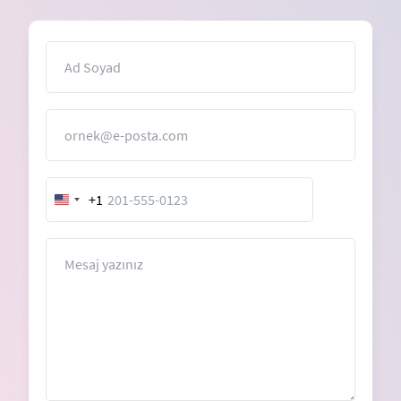
İsim
E-Posta
+1
United
States
+1
Mesaj