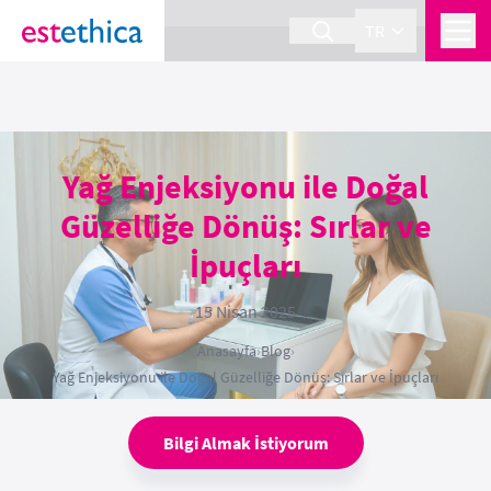
section Service {
}
TR
Yağ Enjeksiyonu ile Doğal
Güzelliğe Dönüş: Sırlar ve
İpuçları
15 Nisan 2025
Anasayfa
›
Blog
›
Yağ Enjeksiyonu ile Doğal Güzelliğe Dönüş: Sırlar ve İpuçları
Bilgi Almak İstiyorum