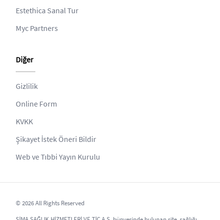
Estethica Sanal Tur
Myc Partners
Diğer
Gizlilik
Online Form
KVKK
Şikayet İstek Öneri Bildir
Web ve Tıbbi Yayın Kurulu
© 2026 All Rights Reserved
SİMA SAĞLIK HİZMETLERİ VE TİC.A.Ş. bünyesinde bulunan site, sağlığı