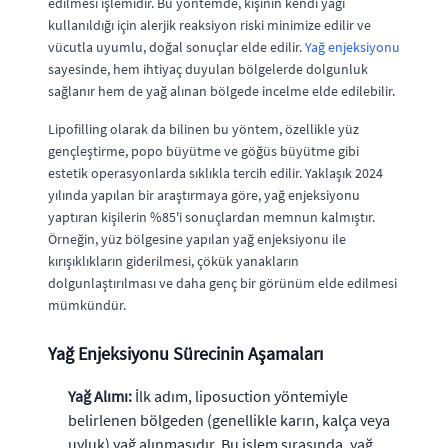
edilmesi işlemidir. Bu yöntemde, kişinin kendi yağı
kullanıldığı için alerjik reaksiyon riski minimize edilir ve
vücutla uyumlu, doğal sonuçlar elde edilir.
Yağ enjeksiyonu
sayesinde, hem ihtiyaç duyulan bölgelerde dolgunluk
sağlanır hem de yağ alınan bölgede incelme elde edilebilir.
Lipofilling olarak da bilinen bu yöntem, özellikle yüz
gençleştirme, popo büyütme ve göğüs büyütme gibi
estetik operasyonlarda sıklıkla tercih edilir. Yaklaşık 2024
yılında yapılan bir araştırmaya göre, yağ enjeksiyonu
yaptıran kişilerin %85'i sonuçlardan memnun kalmıştır.
Örneğin, yüz bölgesine yapılan yağ enjeksiyonu ile
kırışıklıkların giderilmesi, çökük yanakların
dolgunlaştırılması ve daha genç bir görünüm elde edilmesi
mümkündür.
Yağ Enjeksiyonu Sürecinin Aşamaları
Yağ Alımı:
İlk adım, liposuction yöntemiyle
belirlenen bölgeden (genellikle karın, kalça veya
uyluk) yağ alınmasıdır. Bu işlem sırasında, yağ