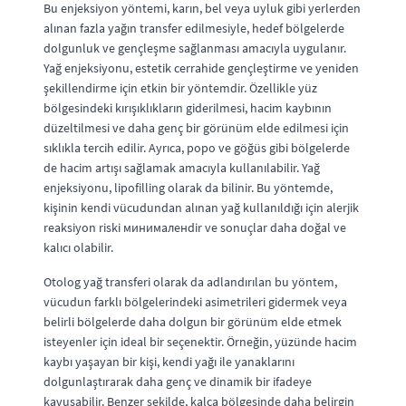
Bu enjeksiyon yöntemi, karın, bel veya uyluk gibi yerlerden
alınan fazla yağın transfer edilmesiyle, hedef bölgelerde
dolgunluk ve gençleşme sağlanması amacıyla uygulanır.
Yağ enjeksiyonu, estetik cerrahide gençleştirme ve yeniden
şekillendirme için etkin bir yöntemdir. Özellikle yüz
bölgesindeki kırışıklıkların giderilmesi, hacim kaybının
düzeltilmesi ve daha genç bir görünüm elde edilmesi için
sıklıkla tercih edilir. Ayrıca, popo ve göğüs gibi bölgelerde
de hacim artışı sağlamak amacıyla kullanılabilir. Yağ
enjeksiyonu, lipofilling olarak da bilinir. Bu yöntemde,
kişinin kendi vücudundan alınan yağ kullanıldığı için alerjik
reaksiyon riski минималенdir ve sonuçlar daha doğal ve
kalıcı olabilir.
Otolog yağ transferi olarak da adlandırılan bu yöntem,
vücudun farklı bölgelerindeki asimetrileri gidermek veya
belirli bölgelerde daha dolgun bir görünüm elde etmek
isteyenler için ideal bir seçenektir. Örneğin, yüzünde hacim
kaybı yaşayan bir kişi, kendi yağı ile yanaklarını
dolgunlaştırarak daha genç ve dinamik bir ifadeye
kavuşabilir. Benzer şekilde, kalça bölgesinde daha belirgin