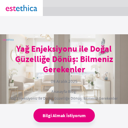
section Service {
}
Yağ Enjeksiyonu ile Doğal
Güzelliğe Dönüş: Bilmeniz
Gerekenler
08 Aralık 2025
Anasayfa
›
Blog
›
Yağ Enjeksiyonu ile Doğal Güzelliğe Dönüş: Bilmeniz Gerekenler
Bilgi Almak İstiyorum