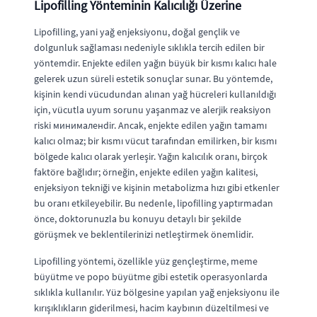
Lipofilling Yönteminin Kalıcılığı Üzerine
Lipofilling, yani yağ enjeksiyonu, doğal gençlik ve
dolgunluk sağlaması nedeniyle sıklıkla tercih edilen bir
yöntemdir. Enjekte edilen yağın büyük bir kısmı kalıcı hale
gelerek uzun süreli estetik sonuçlar sunar. Bu yöntemde,
kişinin kendi vücudundan alınan yağ hücreleri kullanıldığı
için, vücutla uyum sorunu yaşanmaz ve alerjik reaksiyon
riski минималенdir. Ancak, enjekte edilen yağın tamamı
kalıcı olmaz; bir kısmı vücut tarafından emilirken, bir kısmı
bölgede kalıcı olarak yerleşir. Yağın kalıcılık oranı, birçok
faktöre bağlıdır; örneğin, enjekte edilen yağın kalitesi,
enjeksiyon tekniği ve kişinin metabolizma hızı gibi etkenler
bu oranı etkileyebilir. Bu nedenle, lipofilling yaptırmadan
önce, doktorunuzla bu konuyu detaylı bir şekilde
görüşmek ve beklentilerinizi netleştirmek önemlidir.
Lipofilling yöntemi, özellikle yüz gençleştirme, meme
büyütme ve popo büyütme gibi estetik operasyonlarda
sıklıkla kullanılır. Yüz bölgesine yapılan yağ enjeksiyonu ile
kırışıklıkların giderilmesi, hacim kaybının düzeltilmesi ve