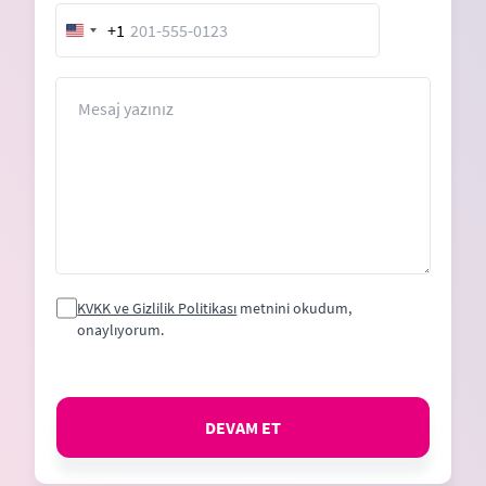
+1
United
States
+1
Mesaj
KVKK ve Gizlilik Politikası
metnini okudum,
onaylıyorum.
DEVAM ET