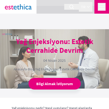
section Service {
}
TR
Yağ Enjeksiyonu: Estetik
Cerrahide Devrim
04 Nisan 2025
Anasayfa
›
Blog
›
Yağ Enjeksiyonu: Estetik Cerrahide Devrim
Bilgi Almak İstiyorum
Yağ enjeksiyonu nedir? Nasıl uygulanır? Hangi alanlarda