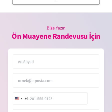
Bize Yazın
Ön Muayene Randevusu İçin
İsim
E-Posta
+1
United
States
+1