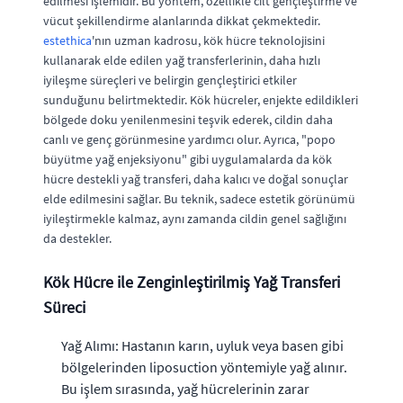
edilmesi işlemidir. Bu yöntem, özellikle cilt gençleştirme ve
vücut şekillendirme alanlarında dikkat çekmektedir.
estethica
'nın uzman kadrosu, kök hücre teknolojisini
kullanarak elde edilen yağ transferlerinin, daha hızlı
iyileşme süreçleri ve belirgin gençleştirici etkiler
sunduğunu belirtmektedir. Kök hücreler, enjekte edildikleri
bölgede doku yenilenmesini teşvik ederek, cildin daha
canlı ve genç görünmesine yardımcı olur. Ayrıca, "popo
büyütme yağ enjeksiyonu" gibi uygulamalarda da kök
hücre destekli yağ transferi, daha kalıcı ve doğal sonuçlar
elde edilmesini sağlar. Bu teknik, sadece estetik görünümü
iyileştirmekle kalmaz, aynı zamanda cildin genel sağlığını
da destekler.
Kök Hücre ile Zenginleştirilmiş Yağ Transferi
Süreci
Yağ Alımı: Hastanın karın, uyluk veya basen gibi
bölgelerinden liposuction yöntemiyle yağ alınır.
Bu işlem sırasında, yağ hücrelerinin zarar