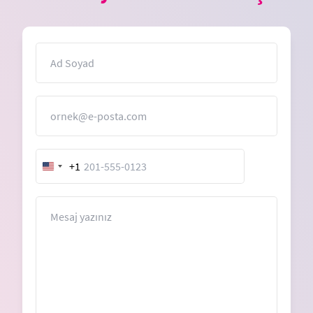
İsim
E-Posta
+1
United
States
+1
Mesaj