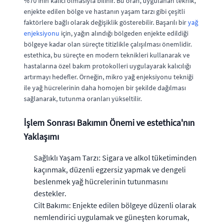
%70'inin kalıcı olmasıyla bilinir. Bu oran, uygulanan teknik,
enjekte edilen bölge ve hastanın yaşam tarzı gibi çeşitli
faktörlere bağlı olarak değişiklik gösterebilir. Başarılı bir
yağ
enjeksiyonu
için, yağın alındığı bölgeden enjekte edildiği
bölgeye kadar olan süreçte titizlikle çalışılması önemlidir.
estethica, bu süreçte en modern teknikleri kullanarak ve
hastalarına özel bakım protokolleri uygulayarak kalıcılığı
artırmayı hedefler. Örneğin, mikro yağ enjeksiyonu tekniği
ile yağ hücrelerinin daha homojen bir şekilde dağılması
sağlanarak, tutunma oranları yükseltilir.
İşlem Sonrası Bakımın Önemi ve estethica'nın
Yaklaşımı
Sağlıklı Yaşam Tarzı: Sigara ve alkol tüketiminden
kaçınmak, düzenli egzersiz yapmak ve dengeli
beslenmek yağ hücrelerinin tutunmasını
destekler.
Cilt Bakımı: Enjekte edilen bölgeye düzenli olarak
nemlendirici uygulamak ve güneşten korumak,