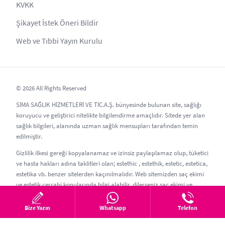
KVKK
Şikayet İstek Öneri Bildir
Web ve Tıbbi Yayın Kurulu
© 2026 All Rights Reserved
SİMA SAĞLIK HİZMETLERİ VE TİC.A.Ş. bünyesinde bulunan site, sağlığı
koruyucu ve geliştirici nitelikte bilgilendirme amaçlıdır. Sitede yer alan
sağlık bilgileri, alanında uzman sağlık mensupları tarafından temin
edilmiştir.
Gizlilik ilkesi gereği kopyalanamaz ve izinsiz paylaşılamaz olup, tüketici
ve hasta hakları adına taklitleri olan; estethic , estethik, estetic, estetica,
estetika vb. benzer sitelerden kaçınılmalıdır. Web sitemizden saç ekimi
ve estetik cerrahi konularında bilgi alabilir, dilerseniz saç ekimi ve
estetik randevusu oluşturabilirsiniz.
Bize Yazın
Whatsapp
Telefon
Güncelleme Tarihi: 05.08.2026