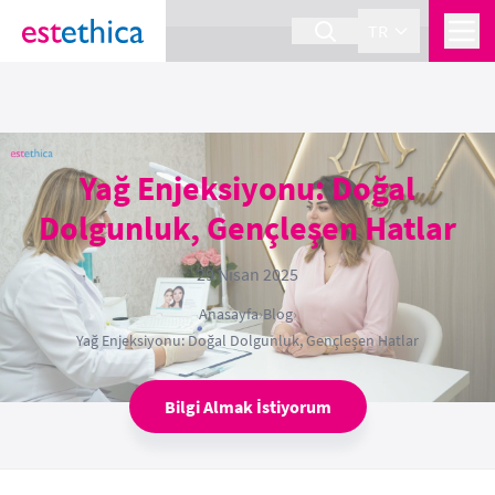
section Service {
}
TR
Yağ Enjeksiyonu: Doğal
Dolgunluk, Gençleşen Hatlar
29 Nisan 2025
Anasayfa
›
Blog
›
Yağ Enjeksiyonu: Doğal Dolgunluk, Gençleşen Hatlar
Bilgi Almak İstiyorum