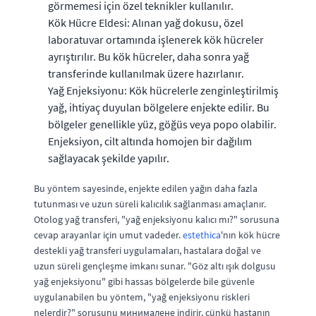
görmemesi için özel teknikler kullanılır.
Kök Hücre Eldesi: Alınan yağ dokusu, özel
laboratuvar ortamında işlenerek kök hücreler
ayrıştırılır. Bu kök hücreler, daha sonra yağ
transferinde kullanılmak üzere hazırlanır.
Yağ Enjeksiyonu: Kök hücrelerle zenginleştirilmiş
yağ, ihtiyaç duyulan bölgelere enjekte edilir. Bu
bölgeler genellikle yüz, göğüs veya popo olabilir.
Enjeksiyon, cilt altında homojen bir dağılım
sağlayacak şekilde yapılır.
Bu yöntem sayesinde, enjekte edilen yağın daha fazla
tutunması ve uzun süreli kalıcılık sağlanması amaçlanır.
Otolog yağ transferi, "yağ enjeksiyonu kalıcı mı?" sorusuna
cevap arayanlar için umut vadeder.
estethica
'nın kök hücre
destekli yağ transferi uygulamaları, hastalara doğal ve
uzun süreli gençleşme imkanı sunar. "Göz altı ışık dolgusu
yağ enjeksiyonu" gibi hassas bölgelerde bile güvenle
uygulanabilen bu yöntem, "yağ enjeksiyonu riskleri
nelerdir?" sorusunu минималенe indirir, çünkü hastanın