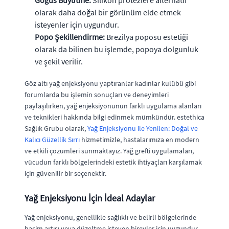
Göğüs Büyütme:
Silikon protezlere alternatif
olarak daha doğal bir görünüm elde etmek
isteyenler için uygundur.
Popo Şekillendirme:
Brezilya poposu estetiği
olarak da bilinen bu işlemde, popoya dolgunluk
ve şekil verilir.
Göz altı yağ enjeksiyonu yaptıranlar kadınlar kulübü gibi
forumlarda bu işlemin sonuçları ve deneyimleri
paylaşılırken, yağ enjeksiyonunun farklı uygulama alanları
ve teknikleri hakkında bilgi edinmek mümkündür. estethica
Sağlık Grubu olarak,
Yağ Enjeksiyonu ile Yenilen: Doğal ve
Kalıcı Güzellik Sırrı
hizmetimizle, hastalarımıza en modern
ve etkili çözümleri sunmaktayız. Yağ grefti uygulamaları,
vücudun farklı bölgelerindeki estetik ihtiyaçları karşılamak
için güvenilir bir seçenektir.
Yağ Enjeksiyonu İçin İdeal Adaylar
Yağ enjeksiyonu, genellikle sağlıklı ve belirli bölgelerinde
hacim artışı veya düzeltme isteyen bireyler için uygundur.