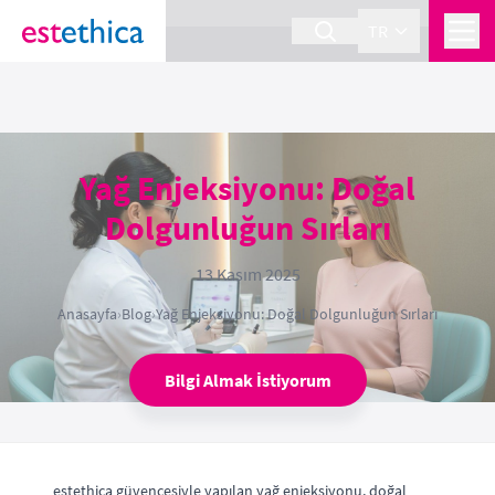
section Service {
}
TR
Yağ Enjeksiyonu: Doğal
Dolgunluğun Sırları
13 Kasım 2025
Anasayfa
›
Blog
›
Yağ Enjeksiyonu: Doğal Dolgunluğun Sırları
Bilgi Almak İstiyorum
estethica güvencesiyle yapılan yağ enjeksiyonu, doğal