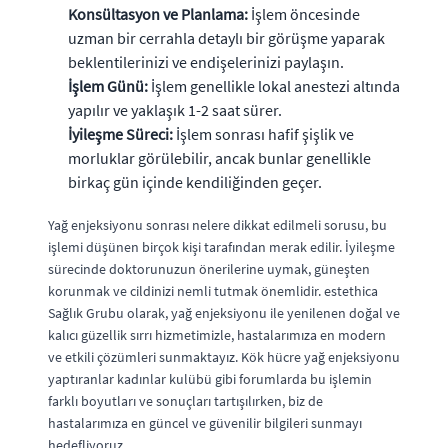
Konsültasyon ve Planlama:
İşlem öncesinde
uzman bir cerrahla detaylı bir görüşme yaparak
beklentilerinizi ve endişelerinizi paylaşın.
İşlem Günü:
İşlem genellikle lokal anestezi altında
yapılır ve yaklaşık 1-2 saat sürer.
İyileşme Süreci:
İşlem sonrası hafif şişlik ve
morluklar görülebilir, ancak bunlar genellikle
birkaç gün içinde kendiliğinden geçer.
Yağ enjeksiyonu sonrası nelere dikkat edilmeli sorusu, bu
işlemi düşünen birçok kişi tarafından merak edilir. İyileşme
sürecinde doktorunuzun önerilerine uymak, güneşten
korunmak ve cildinizi nemli tutmak önemlidir. estethica
Sağlık Grubu olarak, yağ enjeksiyonu ile yenilenen doğal ve
kalıcı güzellik sırrı hizmetimizle, hastalarımıza en modern
ve etkili çözümleri sunmaktayız. Kök hücre yağ enjeksiyonu
yaptıranlar kadınlar kulübü gibi forumlarda bu işlemin
farklı boyutları ve sonuçları tartışılırken, biz de
hastalarımıza en güncel ve güvenilir bilgileri sunmayı
hedefliyoruz.