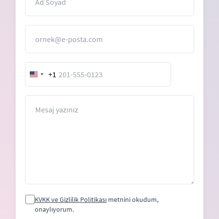
E-Posta
+1
United
States
+1
Mesaj
KVKK ve Gizlilik Politikası
metnini okudum,
onaylıyorum.