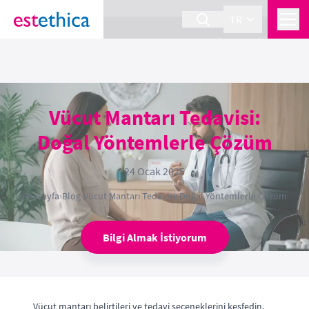
section Service {
}
TR
Vücut Mantarı Tedavisi:
Doğal Yöntemlerle Çözüm
24 Ocak 2025
Anasayfa
›
Blog
›
Vücut Mantarı Tedavisi: Doğal Yöntemlerle Çözüm
Bilgi Almak İstiyorum
Vücut mantarı belirtileri ve tedavi seçeneklerini keşfedin.