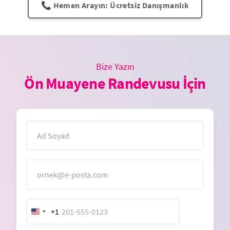
📞 Hemen Arayın: Ücretsiz Danışmanlık
Bize Yazın
Ön Muayene Randevusu İçin
İsim
E-Posta
+1
United
States