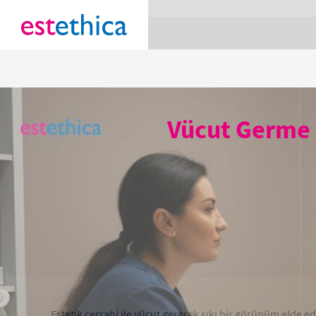
section Service {
}
Vücut Germe i
Estetik cerrahi ile vücut gererek sıkı bir görünüm elde ed