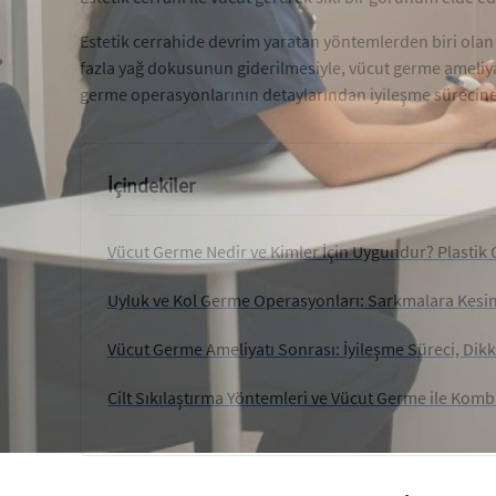
Estetik cerrahide devrim yaratan yöntemlerden biri ola
fazla yağ dokusunun giderilmesiyle, vücut germe ameliya
germe operasyonlarının detaylarından iyileşme sürecine 
İçindekiler
Vücut Germe Nedir ve Kimler İçin Uygundur? Plasti
Uyluk ve Kol Germe Operasyonları: Sarkmalara Kesi
Vücut Germe Ameliyatı Sonrası: İyileşme Süreci, Dik
Cilt Sıkılaştırma Yöntemleri ve Vücut Germe ile Ko