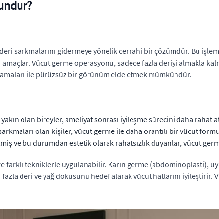
gundur?
i deri sarkmalarını gidermeye yönelik cerrahi bir çözümdür. Bu işlem
ni amaçlar. Vücut germe operasyonu, sadece fazla deriyi almakla kalm
ulamaları ile pürüzsüz bir görünüm elde etmek mümkündür.
 yakın olan bireyler, ameliyat sonrası iyileşme sürecini daha rahat atl
sarkmaları olan kişiler, vücut germe ile daha orantılı bir vücut form
betmiş ve bu durumdan estetik olarak rahatsızlık duyanlar, vücut ger
re farklı tekniklerle uygulanabilir. Karın germe (abdominoplasti), uy
i fazla deri ve yağ dokusunu hedef alarak vücut hatlarını iyileştirir