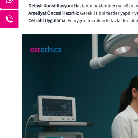
Detaylı Konsültasyon:
Hastanın beklentileri ve vücut y
Ameliyat Öncesi Hazırlık:
Gerekli tıbbi testler yapılır 
Cerrahi Uygulama:
En uygun tekniklerle fazla deri alını