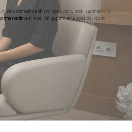
nüm elde etmesinde kilit rol oynuyor. Ciltteki sarkmalar ve
germe nedir
ve kimler için uygundur? Bu yazıda, vücut