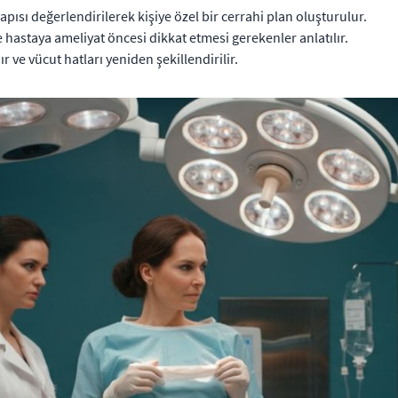
apısı değerlendirilerek kişiye özel bir cerrahi plan oluşturulur.
ve hastaya ameliyat öncesi dikkat etmesi gerekenler anlatılır.
r ve vücut hatları yeniden şekillendirilir.