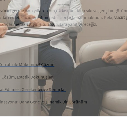
n
vücut germe
, son yıllarda birçok kişinin daha sıkı ve genç bir görü
tları estetik açıdan tatmin edici sonuçlar sunmaktadır. Peki,
vücut 
kadar merak ettiğiniz tüm sorulara yanıt vereceğiz.
k Cerrahi ile Mükemmel Çözüm
n Çözüm, Estetik Dokunuşlar
kat Edilmesi Gerekenler ve Sonuçlar
mbinasyonu: Daha Genç ve Dinamik Bir Görünüm