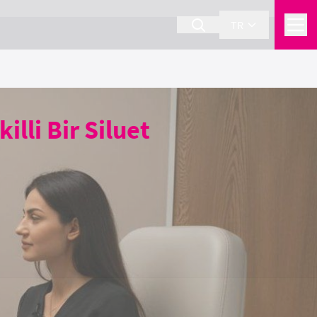
TR
lli Bir Siluet