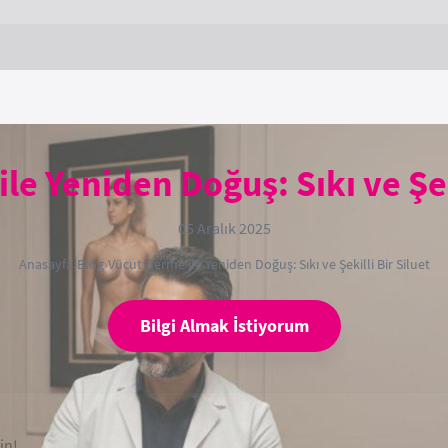
le Yeniden Doğuş: Sıkı ve Şeki
05 Aralık 2025
Anasayfa
›
Blog
›
Vücut Germe ile Yeniden Doğuş: Sıkı ve Şekilli Bir Siluet
Bilgi Almak İstiyorum
in!