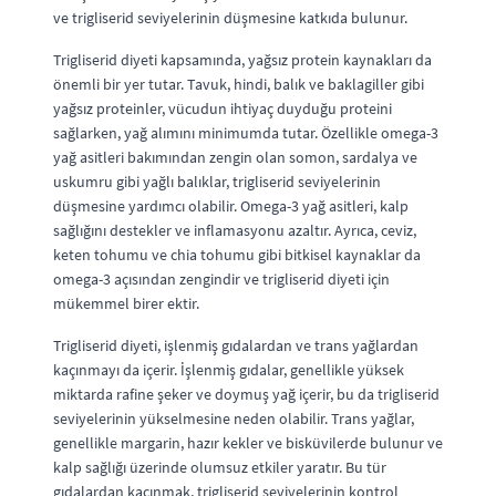
ve trigliserid seviyelerinin düşmesine katkıda bulunur.
Trigliserid diyeti kapsamında, yağsız protein kaynakları da
önemli bir yer tutar. Tavuk, hindi, balık ve baklagiller gibi
yağsız proteinler, vücudun ihtiyaç duyduğu proteini
sağlarken, yağ alımını minimumda tutar. Özellikle omega-3
yağ asitleri bakımından zengin olan somon, sardalya ve
uskumru gibi yağlı balıklar, trigliserid seviyelerinin
düşmesine yardımcı olabilir. Omega-3 yağ asitleri, kalp
sağlığını destekler ve inflamasyonu azaltır. Ayrıca, ceviz,
keten tohumu ve chia tohumu gibi bitkisel kaynaklar da
omega-3 açısından zengindir ve trigliserid diyeti için
mükemmel birer ektir.
Trigliserid diyeti, işlenmiş gıdalardan ve trans yağlardan
kaçınmayı da içerir. İşlenmiş gıdalar, genellikle yüksek
miktarda rafine şeker ve doymuş yağ içerir, bu da trigliserid
seviyelerinin yükselmesine neden olabilir. Trans yağlar,
genellikle margarin, hazır kekler ve bisküvilerde bulunur ve
kalp sağlığı üzerinde olumsuz etkiler yaratır. Bu tür
gıdalardan kaçınmak, trigliserid seviyelerinin kontrol