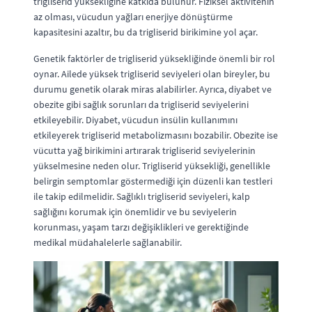
trigliserid yüksekliğine katkıda bulunur. Fiziksel aktivitenin
az olması, vücudun yağları enerjiye dönüştürme
kapasitesini azaltır, bu da trigliserid birikimine yol açar.
Genetik faktörler de trigliserid yüksekliğinde önemli bir rol
oynar. Ailede yüksek trigliserid seviyeleri olan bireyler, bu
durumu genetik olarak miras alabilirler. Ayrıca, diyabet ve
obezite gibi sağlık sorunları da trigliserid seviyelerini
etkileyebilir. Diyabet, vücudun insülin kullanımını
etkileyerek trigliserid metabolizmasını bozabilir. Obezite ise
vücutta yağ birikimini artırarak trigliserid seviyelerinin
yükselmesine neden olur. Trigliserid yüksekliği, genellikle
belirgin semptomlar göstermediği için düzenli kan testleri
ile takip edilmelidir. Sağlıklı trigliserid seviyeleri, kalp
sağlığını korumak için önemlidir ve bu seviyelerin
korunması, yaşam tarzı değişiklikleri ve gerektiğinde
medikal müdahalelerle sağlanabilir.