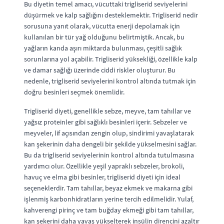
Bu diyetin temel amacı, vücuttaki trigliserid seviyelerini
düşürmek ve kalp sağlığını desteklemektir. Trigliserid nedir
sorusuna yanıt olarak, vücutta enerji depolamak için
kullanılan bir tür yağ olduğunu belirtmiştik. Ancak, bu
yağların kanda aşırı miktarda bulunması, çeşitli sağlık
sorunlarına yol açabilir. Trigliserid yüksekliği, özellikle kalp
ve damar sağlığı üzerinde ciddi riskler oluşturur. Bu
nedenle, trigliserid seviyelerini kontrol altında tutmak için
doğru besinleri seçmek önemlidir.
Trigliserid diyeti, genellikle sebze, meyve, tam tahıllar ve
yağsız proteinler gibi sağlıklı besinleri içerir. Sebzeler ve
meyveler, lif açısından zengin olup, sindirimi yavaşlatarak
kan şekerinin daha dengeli bir şekilde yükselmesini sağlar.
Bu da trigliserid seviyelerinin kontrol altında tutulmasına
yardımcı olur. Özellikle yeşil yapraklı sebzeler, brokoli,
havuç ve elma gibi besinler, trigliserid diyeti için ideal
seçeneklerdir. Tam tahıllar, beyaz ekmek ve makarna gibi
işlenmiş karbonhidratların yerine tercih edilmelidir. Yulaf,
kahverengi pirinç ve tam buğday ekmeği gibi tam tahıllar,
kan şekerini daha yavaş yükselterek insülin direncini azaltır