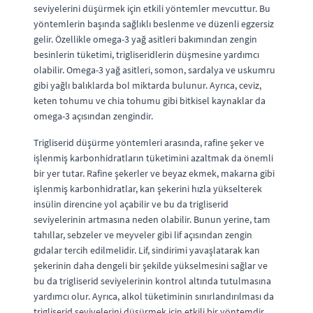
seviyelerini düşürmek için etkili yöntemler mevcuttur. Bu
yöntemlerin başında sağlıklı beslenme ve düzenli egzersiz
gelir. Özellikle omega-3 yağ asitleri bakımından zengin
besinlerin tüketimi, trigliseridlerin düşmesine yardımcı
olabilir. Omega-3 yağ asitleri, somon, sardalya ve uskumru
gibi yağlı balıklarda bol miktarda bulunur. Ayrıca, ceviz,
keten tohumu ve chia tohumu gibi bitkisel kaynaklar da
omega-3 açısından zengindir.
Trigliserid düşürme yöntemleri arasında, rafine şeker ve
işlenmiş karbonhidratların tüketimini azaltmak da önemli
bir yer tutar. Rafine şekerler ve beyaz ekmek, makarna gibi
işlenmiş karbonhidratlar, kan şekerini hızla yükselterek
insülin direncine yol açabilir ve bu da trigliserid
seviyelerinin artmasına neden olabilir. Bunun yerine, tam
tahıllar, sebzeler ve meyveler gibi lif açısından zengin
gıdalar tercih edilmelidir. Lif, sindirimi yavaşlatarak kan
şekerinin daha dengeli bir şekilde yükselmesini sağlar ve
bu da trigliserid seviyelerinin kontrol altında tutulmasına
yardımcı olur. Ayrıca, alkol tüketiminin sınırlandırılması da
trigliserid seviyelerini düşürmek için etkili bir yöntemdir.