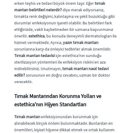
erken teşhis ve tedavi büyük önem taşır. Eğer
tırnak
mantarı belirtileri nelerdir?
diye merak ediyorsanız,
tırnakta renk değişimi, kalınlaşma ve şekil bozukluğu gibi
durumlar enfeksiyonun işareti olabilir. Bu belirtileri fark
ettiğinizde, vakit kaybetmeden bir uzmana başvurmanız
önerilir.
estethica
, bu konuda deneyimli dermatologları ile
hizmet vermektedir. Ayrıca,
yazın tırnak mantarı
sorunlarına karşı da önleyici tedbirler almak önemlidir.
Tırnak mantarı tedavisi
için estethica'nın sunduğu
sterilizasyon yöntemleri ile enfeksiyon riskini en aza
indirebilirsiniz. Unutmayın,
tırnak mantarı nasıl tedavi
edilir?
sorusunun en doğru cevabını, uzman bir doktor
verecektir.
Tırnak Mantarından Korunma Yolları ve
estethica'nın Hijyen Standartları
Tırnak mantarı
enfeksiyonundan korunmak için
alınabilecek birçok önlem bulunmaktadır. Bunlardan en
önemlileri, kişisel hijyene dikkat etmek ve ortak kullanım