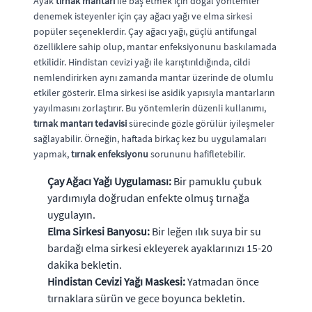
Ayak
tırnak mantarı
ile baş etmek için doğal yöntemler
denemek isteyenler için çay ağacı yağı ve elma sirkesi
popüler seçeneklerdir. Çay ağacı yağı, güçlü antifungal
özelliklere sahip olup, mantar enfeksiyonunu baskılamada
etkilidir. Hindistan cevizi yağı ile karıştırıldığında, cildi
nemlendirirken aynı zamanda mantar üzerinde de olumlu
etkiler gösterir. Elma sirkesi ise asidik yapısıyla mantarların
yayılmasını zorlaştırır. Bu yöntemlerin düzenli kullanımı,
tırnak mantarı tedavisi
sürecinde gözle görülür iyileşmeler
sağlayabilir. Örneğin, haftada birkaç kez bu uygulamaları
yapmak,
tırnak enfeksiyonu
sorununu hafifletebilir.
Çay Ağacı Yağı Uygulaması:
Bir pamuklu çubuk
yardımıyla doğrudan enfekte olmuş tırnağa
uygulayın.
Elma Sirkesi Banyosu:
Bir leğen ılık suya bir su
bardağı elma sirkesi ekleyerek ayaklarınızı 15-20
dakika bekletin.
Hindistan Cevizi Yağı Maskesi:
Yatmadan önce
tırnaklara sürün ve gece boyunca bekletin.