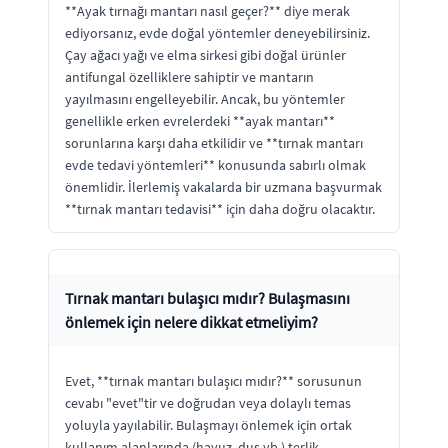
**Ayak tırnağı mantarı nasıl geçer?** diye merak
ediyorsanız, evde doğal yöntemler deneyebilirsiniz.
Çay ağacı yağı ve elma sirkesi gibi doğal ürünler
antifungal özelliklere sahiptir ve mantarın
yayılmasını engelleyebilir. Ancak, bu yöntemler
genellikle erken evrelerdeki **ayak mantarı**
sorunlarına karşı daha etkilidir ve **tırnak mantarı
evde tedavi yöntemleri** konusunda sabırlı olmak
önemlidir. İlerlemiş vakalarda bir uzmana başvurmak
**tırnak mantarı tedavisi** için daha doğru olacaktır.
Tırnak mantarı bulaşıcı mıdır? Bulaşmasını
önlemek için nelere dikkat etmeliyim?
Evet, **tırnak mantarı bulaşıcı mıdır?** sorusunun
cevabı "evet"tir ve doğrudan veya dolaylı temas
yoluyla yayılabilir. Bulaşmayı önlemek için ortak
kullanım alanlarında (havuz, duş vb.) terlik