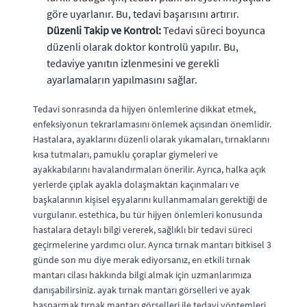
göre uyarlanır. Bu, tedavi başarısını artırır.
Düzenli Takip ve Kontrol:
Tedavi süreci boyunca
düzenli olarak doktor kontrolü yapılır. Bu,
tedaviye yanıtın izlenmesini ve gerekli
ayarlamaların yapılmasını sağlar.
Tedavi sonrasında da hijyen önlemlerine dikkat etmek,
enfeksiyonun tekrarlamasını önlemek açısından önemlidir.
Hastalara, ayaklarını düzenli olarak yıkamaları, tırnaklarını
kısa tutmaları, pamuklu çoraplar giymeleri ve
ayakkabılarını havalandırmaları önerilir. Ayrıca, halka açık
yerlerde çıplak ayakla dolaşmaktan kaçınmaları ve
başkalarının kişisel eşyalarını kullanmamaları gerektiği de
vurgulanır. estethica, bu tür hijyen önlemleri konusunda
hastalara detaylı bilgi vererek, sağlıklı bir tedavi süreci
geçirmelerine yardımcı olur. Ayrıca tırnak mantarı bitkisel 3
günde son mu diye merak ediyorsanız, en etkili tırnak
mantarı cilası hakkında bilgi almak için uzmanlarımıza
danışabilirsiniz. ayak tırnak mantarı görselleri ve ayak
başparmak tırnak mantarı görselleri ile tedavi yöntemleri