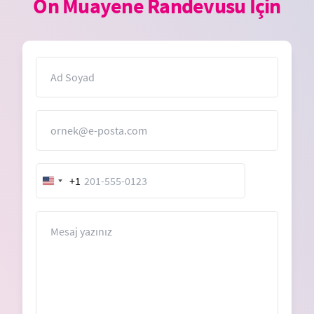
Ön Muayene Randevusu İçin
İsim
E-Posta
+1
United
States
+1
Mesaj