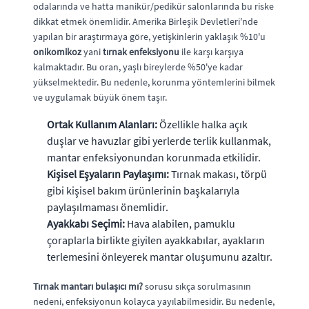
odalarında ve hatta manikür/pedikür salonlarında bu riske
dikkat etmek önemlidir. Amerika Birleşik Devletleri'nde
yapılan bir araştırmaya göre, yetişkinlerin yaklaşık %10'u
onikomikoz
yani
tırnak enfeksiyonu
ile karşı karşıya
kalmaktadır. Bu oran, yaşlı bireylerde %50'ye kadar
yükselmektedir. Bu nedenle, korunma yöntemlerini bilmek
ve uygulamak büyük önem taşır.
Ortak Kullanım Alanları:
Özellikle halka açık
duşlar ve havuzlar gibi yerlerde terlik kullanmak,
mantar enfeksiyonundan korunmada etkilidir.
Kişisel Eşyaların Paylaşımı:
Tırnak makası, törpü
gibi kişisel bakım ürünlerinin başkalarıyla
paylaşılmaması önemlidir.
Ayakkabı Seçimi:
Hava alabilen, pamuklu
çoraplarla birlikte giyilen ayakkabılar, ayakların
terlemesini önleyerek mantar oluşumunu azaltır.
Tırnak mantarı bulaşıcı mı?
sorusu sıkça sorulmasının
nedeni, enfeksiyonun kolayca yayılabilmesidir. Bu nedenle,