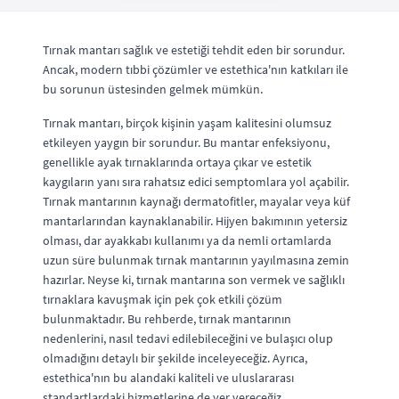
Tırnak mantarı sağlık ve estetiği tehdit eden bir sorundur.
Ancak, modern tıbbi çözümler ve estethica'nın katkıları ile
bu sorunun üstesinden gelmek mümkün.
Tırnak mantarı, birçok kişinin yaşam kalitesini olumsuz
etkileyen yaygın bir sorundur. Bu mantar enfeksiyonu,
genellikle ayak tırnaklarında ortaya çıkar ve estetik
kaygıların yanı sıra rahatsız edici semptomlara yol açabilir.
Tırnak mantarının kaynağı dermatofitler, mayalar veya küf
mantarlarından kaynaklanabilir. Hijyen bakımının yetersiz
olması, dar ayakkabı kullanımı ya da nemli ortamlarda
uzun süre bulunmak tırnak mantarının yayılmasına zemin
hazırlar. Neyse ki, tırnak mantarına son vermek ve sağlıklı
tırnaklara kavuşmak için pek çok etkili çözüm
bulunmaktadır. Bu rehberde, tırnak mantarının
nedenlerini, nasıl tedavi edilebileceğini ve bulaşıcı olup
olmadığını detaylı bir şekilde inceleyeceğiz. Ayrıca,
estethica'nın bu alandaki kaliteli ve uluslararası
standartlardaki hizmetlerine de yer vereceğiz.