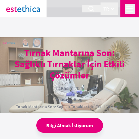
section Service {
}
TR
Tırnak Mantarına Son:
Sağlıklı Tırnaklar İçin Etkili
Çözümler
12 Kasım 2025
Anasayfa
›
Blog
›
Tırnak Mantarına Son: Sağlıklı Tırnaklar İçin Etkili Çözümler
Bilgi Almak İstiyorum