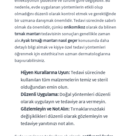
enfeksiyonun şiddetine ve türüne göre değişebilir. Bu
nedenle, evde uygulanan yöntemlerin etkili olup
olmadığını düzenli olarak kontrol etmek ve gerektiğinde
bir uzmana danışmak önemlidir. Tedavi sürecinde sabırlı
olmak da önemlidir, çünkü
onikomikoz
olarak da bilinen
tırnak mantarı
tedavisinin sonuçları genellikle zaman
alır.
Ayak tırnağı mantarı nasıl geçer
konusunda daha
detaylı bilgi almak ve kişiye özel tedavi yöntemleri
öğrenmek için estethica'nın uzman dermatologlarına
başvurabilirsiniz.
Hijyen Kurallarına Uyun:
Tedavi sürecinde
kullanılan tüm malzemelerin temiz ve steril
olduğundan emin olun.
Düzenli Uygulama:
Doğal yöntemleri düzenli
olarak uygulayın ve tedaviye ara vermeyin.
Gözlemleyin ve Not Alın:
Tırnaklarınızdaki
değişiklikleri düzenli olarak gözlemleyin ve
tedaviye yanıtınızı not alın.