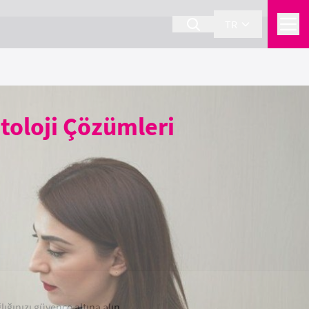
TR
toloji Çözümleri
ığınızı güvence altına alın.