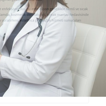
r enfeksiyondur. Bu enfeksiyon genellikle nemli ve sıcak
ağlamda, kozmetik dermatoloji, tırnak mantarı tedavisinde
ı yol alırken, estethica gibi sağlık hizmeti sunucuları