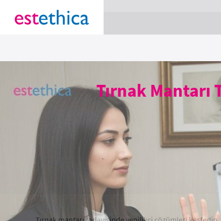
section Service {
}
Tırnak Mantarı 
Tırnak mantarı tedavisinde yenilikçi çözümleri keşfedin. 