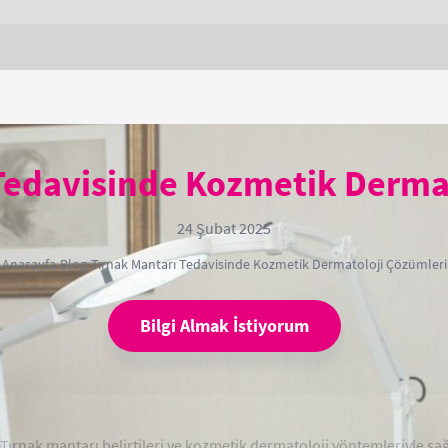
Tedavisinde Kozmetik Derma
24 Şubat 2025
Anasayfa
›
Blog
›
Tırnak Mantarı Tedavisinde Kozmetik Dermatoloji Çözümleri
Bilgi Almak İstiyorum
Tırnak mantarı belirtileri ve kozmetik dermatoloji yöntemleriyle sağl