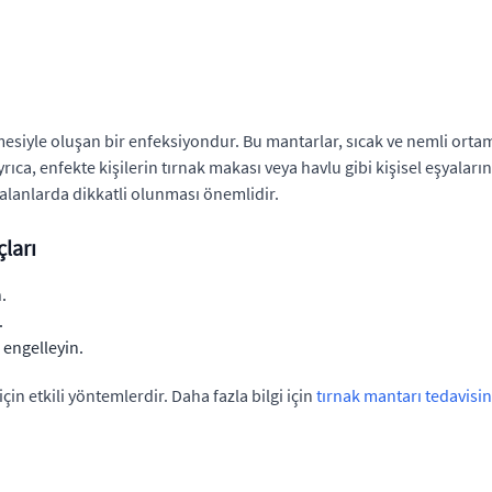
esiyle oluşan bir enfeksiyondur. Bu mantarlar, sıcak ve nemli ortaml
rıca, enfekte kişilerin tırnak makası veya havlu gibi kişisel eşyala
k alanlarda dikkatli olunması önemlidir.
ları
.
.
 engelleyin.
n etkili yöntemlerdir. Daha fazla bilgi için
tırnak mantarı tedavisin