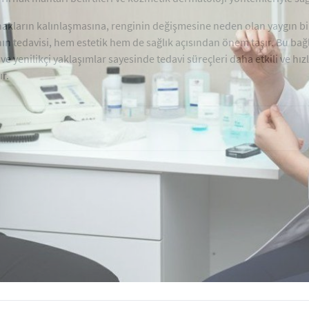
ırnakların kalınlaşmasına, renginin değişmesine neden olan yaygın bi
ının tedavisi, hem estetik hem de sağlık açısından önem taşır. Bu b
e yenilikçi yaklaşımlar sayesinde tedavi süreçleri daha etkili ve hızl
r.