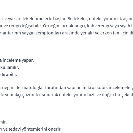
yaz veya sarı lekelenmelerle başlar. Bu lekeler, enfeksiyonun ilk aşa
 ve rengi değişebilir. Örneğin, tırnaklar gri, kahverengi veya siyah bi
ak mantarının yaygın semptomları arasında yer alır ve erken tanı için 
a inceleme yapar.
ullanılır.
dırabilir.
r. Örneğin, dermatologlar tarafından yapılan mikroskobik incelemeler
nde yenilikçi çözümler sunarak enfeksiyonun hızlı ve doğru bir şekild
nir.
ı ve tedavi yöntemlerini önerir.