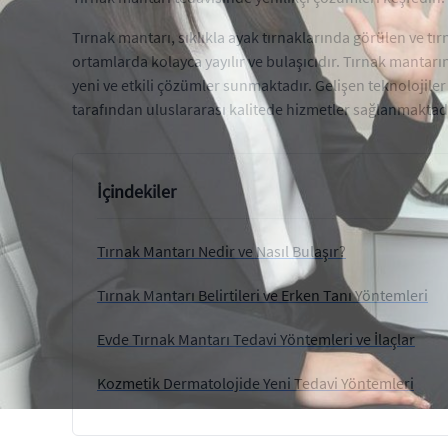
Tırnak mantarı, sıklıkla ayak tırnaklarında görülen ve t
ortamlarda kolayca yayılır ve bulaşıcıdır. Tırnak mantar
yeni ve etkili çözümler sunmaktadır. Gelişen teknolojiler v
tarafından uluslararası kalitede hizmetler sağlanmaktadı
İçindekiler
Tırnak Mantarı Nedir ve Nasıl Bulaşır?
Tırnak Mantarı Belirtileri ve Erken Tanı Yöntemleri
Evde Tırnak Mantarı Tedavi Yöntemleri ve İlaçlar
Kozmetik Dermatolojide Yeni Tedavi Yöntemleri