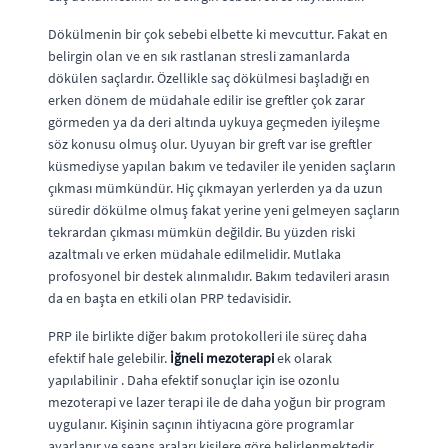
Dökülmenin bir çok sebebi elbette ki mevcuttur. Fakat en
belirgin olan ve en sık rastlanan stresli zamanlarda
dökülen saçlardır. Özellikle saç dökülmesi başladığı en
erken dönem de müdahale edilir ise greftler çok zarar
görmeden ya da deri altında uykuya geçmeden iyileşme
söz konusu olmuş olur. Uyuyan bir greft var ise greftler
küsmediyse yapılan bakım ve tedaviler ile yeniden saçların
çıkması mümkündür. Hiç çıkmayan yerlerden ya da uzun
süredir dökülme olmuş fakat yerine yeni gelmeyen saçların
tekrardan çıkması mümkün değildir. Bu yüzden riski
azaltmalı ve erken müdahale edilmelidir. Mutlaka
profosyonel bir destek alınmalıdır. Bakım tedavileri arasın
da en başta en etkili olan PRP tedavisidir.
PRP ile birlikte diğer bakım protokolleri ile süreç daha
efektif hale gelebilir.
İğneli mezoterapi
ek olarak
yapılabilinir . Daha efektif sonuçlar için ise ozonlu
mezoterapi ve lazer terapi ile de daha yoğun bir program
uygulanır. Kişinin saçının ihtiyacına göre programlar
ayarlanır ve seans araları kişilere göre belirlenmektedir.