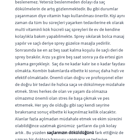
beslenemez. Yetersiz beslenmeden dolayı da saç
dökülmelerin de artış gözlenmektedir. Bu gibi durumlar
yaşanmasın diye vitamin hapı kullanılması önerilir. Kişi aynı
zaman da tüm bu süreçleri yaşarken tedavilerine ek olarak
multi vitaminli kök hücreli saç spreyleri ile ev de kendine
kolaylıkla bakım yapabilmekte. Sprey sıkılarak bolca masaj
yapılır ve saçlı deriye sprey güzelce masajla yedirilir.
Sonrasında ise en az beş saat kalma koşulu ile saçlı deri de
sprey bırakılır. Arzu ya göre beş saat sonra ya da ertesi gün
yıkama gerçekleşir. Saç da ne kadar kalır ise o kadar faydası
olmakta. Kombin bakımlarda elbette ki sonuç daha hızlı ve
efektif olmaktadır. Önemli olan doğru ve profosyonel eller
de doğru bir tedavi ile hızlıca saça ve dökülmeye müdahale
etmek. Stres herkes de olan ve yaşam da olmazsa
olmazımız önemli olan stres ile başa çıkmak ve pes
etmemek. Her şey de olduğu gibi saçı kendi seyrine
bırakırsanız sonuç elbette ki kaçınılmaz kellik olacaktır.
Alanlar fazla açılmadan müdahale etmek ve ekim sürecini
olabildiğince uzatmak günümüz şartların da çok kolay
artık . Bu yüzden
saçlarınızın döküldüğünü
fark ettiğiniz de
uzman bir doktora başvuru yapmanız ve tedaviye