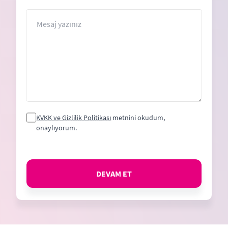
States
+1
Mesaj
KVKK ve Gizlilik Politikası
metnini okudum,
onaylıyorum.
DEVAM ET