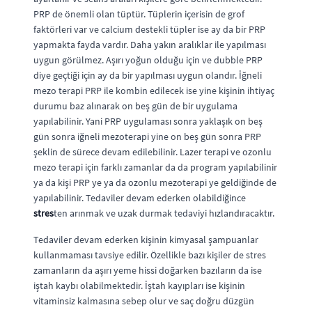
PRP de önemli olan tüptür. Tüplerin içerisin de grof
faktörleri var ve calcium destekli tüpler ise ay da bir PRP
yapmakta fayda vardır. Daha yakın aralıklar ile yapılması
uygun görülmez. Aşırı yoğun olduğu için ve dubble PRP
diye geçtiği için ay da bir yapılması uygun olandır. İğneli
mezo terapi PRP ile kombin edilecek ise yine kişinin ihtiyaç
durumu baz alınarak on beş gün de bir uygulama
yapılabilinir. Yani PRP uygulaması sonra yaklaşık on beş
gün sonra iğneli mezoterapi yine on beş gün sonra PRP
şeklin de sürece devam edilebilinir. Lazer terapi ve ozonlu
mezo terapi için farklı zamanlar da da program yapılabilinir
ya da kişi PRP ye ya da ozonlu mezoterapi ye geldiğinde de
yapılabilinir. Tedaviler devam ederken olabildiğince
stres
ten arınmak ve uzak durmak tedaviyi hızlandıracaktır.
Tedaviler devam ederken kişinin kimyasal şampuanlar
kullanmaması tavsiye edilir. Özellikle bazı kişiler de stres
zamanların da aşırı yeme hissi doğarken bazıların da ise
iştah kaybı olabilmektedir. İştah kayıpları ise kişinin
vitaminsiz kalmasına sebep olur ve saç doğru düzgün