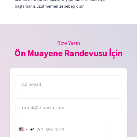
başlamanız üzülmemenize sebep olur.
Bize Yazın
Ön Muayene Randevusu İçin
İsim
E-Posta
+1
United