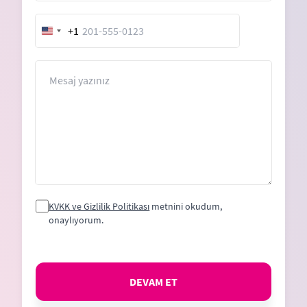
+1
United
States
+1
Mesaj
KVKK ve Gizlilik Politikası
metnini okudum,
onaylıyorum.
DEVAM ET