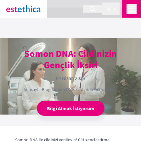
section Service {
}
TR
Somon DNA: Cildinizin
Gençlik İksiri
04 Nisan 2025
Anasayfa
›
Blog
›
Somon DNA: Cildinizin Gençlik İksiri
Bilgi Almak İstiyorum
Somon DNA ile cildinizi yenileyin! Cilt gençleştirme