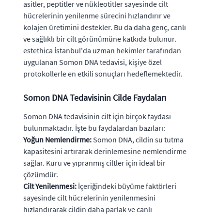
asitler, peptitler ve nükleotitler sayesinde cilt
hücrelerinin yenilenme sürecini hızlandırır ve
kolajen üretimini destekler. Bu da daha genç, canlı
ve sağlıklı bir cilt görünümüne katkıda bulunur.
estethica İstanbul'da uzman hekimler tarafından
uygulanan Somon DNA tedavisi, kişiye özel
protokollerle en etkili sonuçları hedeflemektedir.
Somon DNA Tedavisinin Cilde Faydaları
Somon DNA tedavisinin cilt için birçok faydası
bulunmaktadır. İşte bu faydalardan bazıları:
Yoğun Nemlendirme:
Somon DNA, cildin su tutma
kapasitesini artırarak derinlemesine nemlendirme
sağlar. Kuru ve yıpranmış ciltler için ideal bir
çözümdür.
Cilt Yenilenmesi:
İçeriğindeki büyüme faktörleri
sayesinde cilt hücrelerinin yenilenmesini
hızlandırarak cildin daha parlak ve canlı