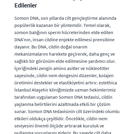
Edilenler
Somon DNA, son yıllarda cilt gençleştirme alanında
popülerlik kazanan bir yöntemdir. Temel olarak,
somon balığının sperm hücrelerinden elde edilen
DNA'nın, insan cildine enjekte edilmesi prensibine
dayanır. Bu DNA, cildin doğal onarım
mekanizmalarını harekete geçirerek, daha genç ve
sağlıklı bir görünüm elde edilmesine yardımcı olur.
İçeriğindeki zengin amino asitler ve nükleotitler
sayesinde, cildin nem dengesini düzenler, kolajen
üretimini destekler ve elastikiyetini artırır. estethica
İstanbul Ataşehir kliniğimizde uzman hekimlerimiz
tarafından uygulanan Somon DNA tedavisi, cildin
yaşlanma belirtilerini azaltmada etkili bir çözüm
sunar. Somon DNA tedavisinin cilt üzerindeki olumlu
etkileri oldukça çeşitlidir. Öncelikle, cildin nem
seviyesini önemli ölçüde artırarak kuruluk ve
pullanma sorunlarını giderir. Bu sayede cilt daha