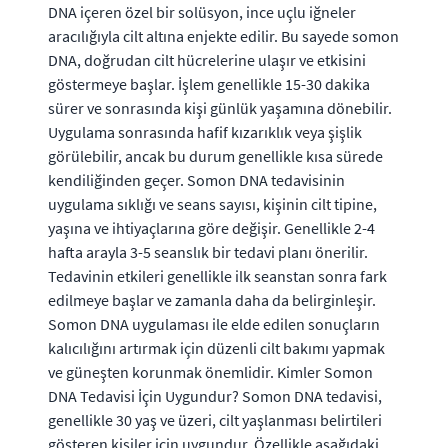
DNA içeren özel bir solüsyon, ince uçlu iğneler
aracılığıyla cilt altına enjekte edilir. Bu sayede somon
DNA, doğrudan cilt hücrelerine ulaşır ve etkisini
göstermeye başlar. İşlem genellikle 15-30 dakika
sürer ve sonrasında kişi günlük yaşamına dönebilir.
Uygulama sonrasında hafif kızarıklık veya şişlik
görülebilir, ancak bu durum genellikle kısa sürede
kendiliğinden geçer. Somon DNA tedavisinin
uygulama sıklığı ve seans sayısı, kişinin cilt tipine,
yaşına ve ihtiyaçlarına göre değişir. Genellikle 2-4
hafta arayla 3-5 seanslık bir tedavi planı önerilir.
Tedavinin etkileri genellikle ilk seanstan sonra fark
edilmeye başlar ve zamanla daha da belirginleşir.
Somon DNA uygulaması ile elde edilen sonuçların
kalıcılığını artırmak için düzenli cilt bakımı yapmak
ve güneşten korunmak önemlidir. Kimler Somon
DNA Tedavisi İçin Uygundur? Somon DNA tedavisi,
genellikle 30 yaş ve üzeri, cilt yaşlanması belirtileri
gösteren kişiler için uygundur. Özellikle aşağıdaki