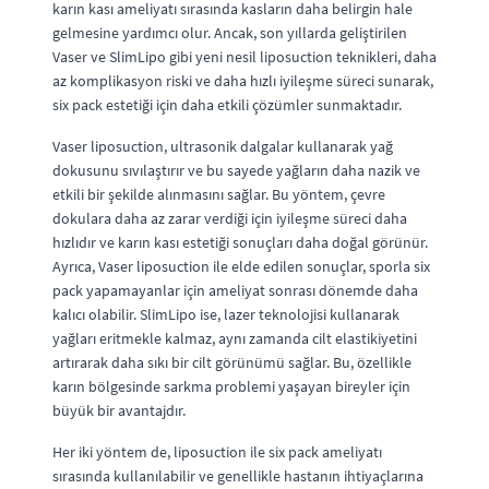
karın kası ameliyatı sırasında kasların daha belirgin hale
gelmesine yardımcı olur. Ancak, son yıllarda geliştirilen
Vaser ve SlimLipo gibi yeni nesil liposuction teknikleri, daha
az komplikasyon riski ve daha hızlı iyileşme süreci sunarak,
six pack estetiği için daha etkili çözümler sunmaktadır.
Vaser liposuction, ultrasonik dalgalar kullanarak yağ
dokusunu sıvılaştırır ve bu sayede yağların daha nazik ve
etkili bir şekilde alınmasını sağlar. Bu yöntem, çevre
dokulara daha az zarar verdiği için iyileşme süreci daha
hızlıdır ve karın kası estetiği sonuçları daha doğal görünür.
Ayrıca, Vaser liposuction ile elde edilen sonuçlar, sporla six
pack yapamayanlar için ameliyat sonrası dönemde daha
kalıcı olabilir. SlimLipo ise, lazer teknolojisi kullanarak
yağları eritmekle kalmaz, aynı zamanda cilt elastikiyetini
artırarak daha sıkı bir cilt görünümü sağlar. Bu, özellikle
karın bölgesinde sarkma problemi yaşayan bireyler için
büyük bir avantajdır.
Her iki yöntem de, liposuction ile six pack ameliyatı
sırasında kullanılabilir ve genellikle hastanın ihtiyaçlarına