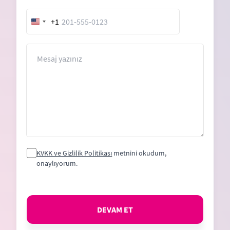
+1
United
States
+1
Mesaj
KVKK ve Gizlilik Politikası
metnini okudum,
onaylıyorum.
DEVAM ET