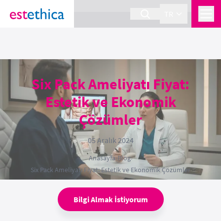
section Service {
}
TR
Six Pack Ameliyatı Fiyat:
Estetik ve Ekonomik
Çözümler
05 Aralık 2024
Anasayfa
›
Blog
›
Six Pack Ameliyatı Fiyat: Estetik ve Ekonomik Çözümler
Bilgi Almak İstiyorum