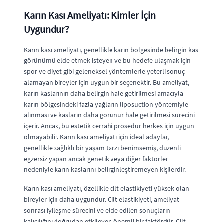
Karın Kası Ameliyatı: Kimler İçin
Uygundur?
Karın kası ameliyatı, genellikle karın bölgesinde belirgin kas
görünümü elde etmek isteyen ve bu hedefe ulaşmak için
spor ve diyet gibi geleneksel yöntemlerle yeterli sonuç
alamayan bireyler için uygun bir seçenektir. Bu ameliyat,
karın kaslarının daha belirgin hale getirilmesi amacıyla
karın bölgesindeki fazla yağların liposuction yöntemiyle
alınması ve kasların daha görünür hale getirilmesi sürecini
içerir. Ancak, bu estetik cerrahi prosedür herkes için uygun
olmayabilir. Karın kası ameliyatı için ideal adaylar,
genellikle sağlıklı bir yaşam tarzı benimsemiş, düzenli
egzersiz yapan ancak genetik veya diğer faktörler
nedeniyle karın kaslarını belirginleştiremeyen kişilerdir.
Karın kası ameliyatı, özellikle cilt elastikiyeti yüksek olan
bireyler için daha uygundur. Cilt elastikiyeti, ameliyat
sonrası iyileşme sürecini ve elde edilen sonuçların
kalıcılığını doğrudan etkileyen önemli bir faktördür. Cilt