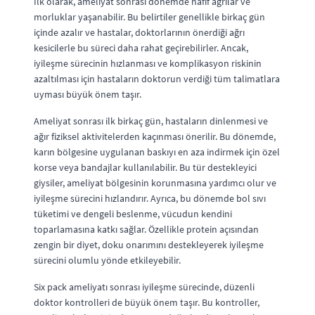
İlk olarak, ameliyat sonrası dönemde hafif ağrılar ve
morluklar yaşanabilir. Bu belirtiler genellikle birkaç gün
içinde azalır ve hastalar, doktorlarının önerdiği ağrı
kesicilerle bu süreci daha rahat geçirebilirler. Ancak,
iyileşme sürecinin hızlanması ve komplikasyon riskinin
azaltılması için hastaların doktorun verdiği tüm talimatlara
uyması büyük önem taşır.
Ameliyat sonrası ilk birkaç gün, hastaların dinlenmesi ve
ağır fiziksel aktivitelerden kaçınması önerilir. Bu dönemde,
karın bölgesine uygulanan baskıyı en aza indirmek için özel
korse veya bandajlar kullanılabilir. Bu tür destekleyici
giysiler, ameliyat bölgesinin korunmasına yardımcı olur ve
iyileşme sürecini hızlandırır. Ayrıca, bu dönemde bol sıvı
tüketimi ve dengeli beslenme, vücudun kendini
toparlamasına katkı sağlar. Özellikle protein açısından
zengin bir diyet, doku onarımını destekleyerek iyileşme
sürecini olumlu yönde etkileyebilir.
Six pack ameliyatı sonrası iyileşme sürecinde, düzenli
doktor kontrolleri de büyük önem taşır. Bu kontroller,