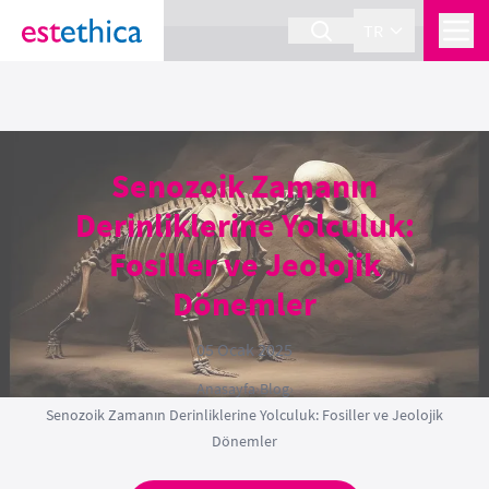
section Service {
}
TR
Senozoik Zamanın
Derinliklerine Yolculuk:
Fosiller ve Jeolojik
Dönemler
05 Ocak 2025
Anasayfa
›
Blog
›
Senozoik Zamanın Derinliklerine Yolculuk: Fosiller ve Jeolojik
Dönemler