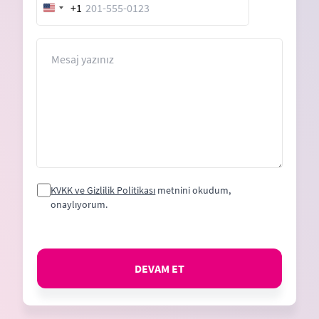
+1
United
States
+1
Mesaj
KVKK ve Gizlilik Politikası
metnini okudum,
onaylıyorum.
DEVAM ET