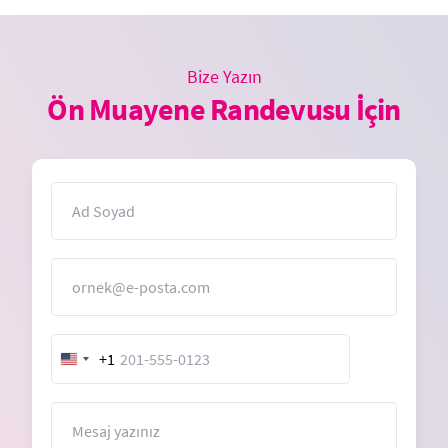
Bize Yazın
Ön Muayene Randevusu İçin
İsim
E-Posta
+1
United
States
+1
Mesaj