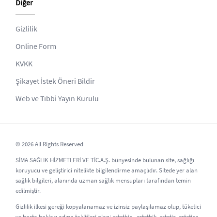
Diğer
Gizlilik
Online Form
KVKK
Şikayet İstek Öneri Bildir
Web ve Tıbbi Yayın Kurulu
© 2026 All Rights Reserved
SİMA SAĞLIK HİZMETLERİ VE TİC.A.Ş. bünyesinde bulunan site, sağlığı
koruyucu ve geliştirici nitelikte bilgilendirme amaçlıdır. Sitede yer alan
sağlık bilgileri, alanında uzman sağlık mensupları tarafından temin
edilmiştir.
Gizlilik ilkesi gereği kopyalanamaz ve izinsiz paylaşılamaz olup, tüketici
ve hasta hakları adına taklitleri olan; estethic , estethik, estetic, estetica,