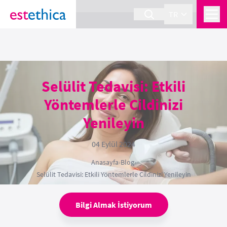
section Service {
}
TR
Selülit Tedavisi: Etkili
Yöntemlerle Cildinizi
Yenileyin
04 Eylül 2024
Anasayfa
›
Blog
›
Selülit Tedavisi: Etkili Yöntemlerle Cildinizi Yenileyin
Bilgi Almak İstiyorum