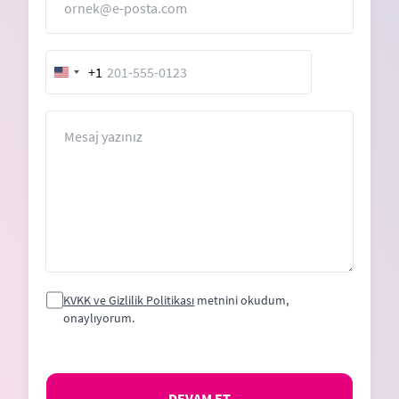
+1
United
States
+1
Mesaj
KVKK ve Gizlilik Politikası
metnini okudum,
onaylıyorum.
DEVAM ET