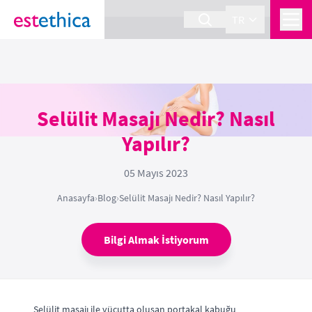
section Service {
}
TR
Selülit Masajı Nedir? Nasıl
Yapılır?
05 Mayıs 2023
Anasayfa
›
Blog
›
Selülit Masajı Nedir? Nasıl Yapılır?
Bilgi Almak İstiyorum
Selülit masajı ile vücutta oluşan portakal kabuğu