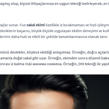
mış olup, kişisel ihtiyaçlarınıza en uygun tekniği belirleyerek, en i
tajlar sunar. Fue
sakal ekimi
özellikle iz bırakmaması ve hızlı iyileş
ekniklerin başarısı, büyük ölçüde uygulayan ekibin deneyimi ve kulla
erinin daha hızlı ve etkili bir şekilde tamamlanmasına olanak tanır.
ünü destekler, böylece ekildiği anlaşılmaz. Örneğin, doğru açılarla y
 zamanla doğal sakal gibi uzar. Örneğin, ekimden sonra düzenli bakım 
nrası iz kalma riski минима снижена. Örneğin, DHI tekniği ile yapıl