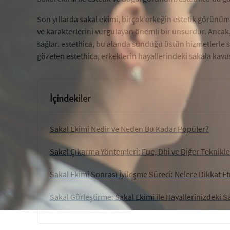
Son yıllarda sakal ekimi, birçok erkeğin estetik görünümü
ve karakterlerini vurgulayan önemli bir unsurdur. Ancak,
sağlar. estethica, bu alanda sunduğu üstün hizmetlerle s
gözeten estethica, erkeklerin hayallerindeki sakala kavu
İçindekiler
Sakal Ekimi Nedir ve Neden Bu Kadar Popüler?
Sakal Çıkarma Yöntemleri: Fue, Dhi ve Diğer Teknikle
Sakal Ekimi Sonrası İyileşme Süreci: Nelere Dikkat E
Sakal Gürleştirme: Sakal Ekimi ile Hayallerinizdeki 