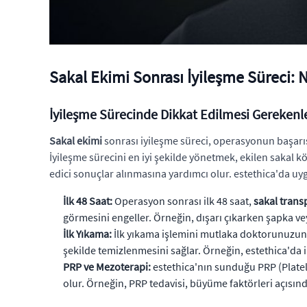
Sakal Ekimi Sonrası İyileşme Süreci: 
İyileşme Sürecinde Dikkat Edilmesi Gerekenl
Sakal ekimi
sonrası iyileşme süreci, operasyonun başarısı
İyileşme sürecini en iyi şekilde yönetmek, ekilen sakal 
edici sonuçlar alınmasına yardımcı olur. estethica'da uy
İlk 48 Saat:
Operasyon sonrası ilk 48 saat,
sakal tran
görmesini engeller. Örneğin, dışarı çıkarken şapka vey
İlk Yıkama:
İlk yıkama işlemini mutlaka doktorunuzun
şekilde temizlenmesini sağlar. Örneğin, estethica'da i
PRP ve Mezoterapi:
estethica'nın sunduğu PRP (Platele
olur. Örneğin, PRP tedavisi, büyüme faktörleri açısı