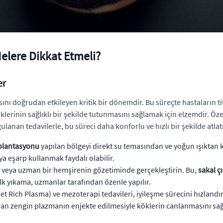
Nelere Dikkat Etmeli?
er
nı doğrudan etkileyen kritik bir dönemdir. Bu süreçte hastaların ti
köklerinin sağlıklı bir şekilde tutunmasını sağlamak için elzemdir. 
gulanan tedavilerle, bu süreci daha konforlu ve hızlı bir şekilde a
splantasyonu
yapılan bölgeyi direkt su temasından ve yoğun ışıktan ko
a eşarp kullanmak faydalı olabilir.
 veya uzman bir hemşirenin gözetiminde gerçekleştirin. Bu,
sakal ç
lk yıkama, uzmanlar tarafından özenle yapılır.
t Rich Plasma) ve mezoterapi tedavileri, iyileşme sürecini hızlandır
ndan zengin plazmanın enjekte edilmesiyle köklerin canlanmasını sağ