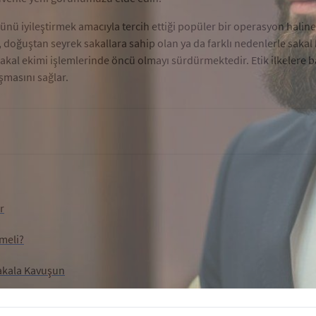
nü iyileştirmek amacıyla tercih ettiği popüler bir operasyon haline g
 doğuştan seyrek sakallara sahip olan ya da farklı nedenlerle sakal 
akal ekimi işlemlerinde öncü olmayı sürdürmektedir. Etik ilkelere b
şmasını sağlar.
r
tmeli?
Sakala Kavuşun