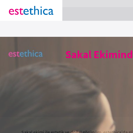
section Service {
}
Sakal Ekimind
Sakal ekimi ile estetik ve doğal görünüm. estethica'da 