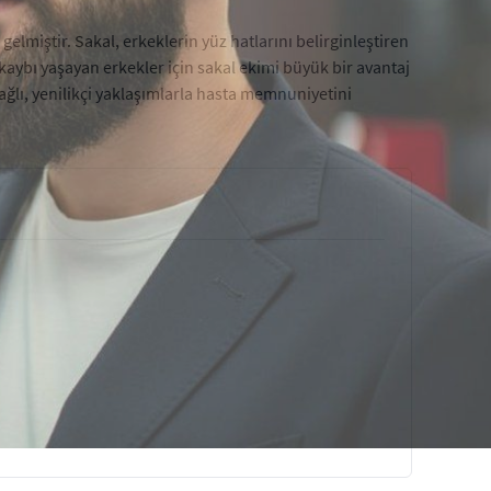
elmiştir. Sakal, erkeklerin yüz hatlarını belirginleştiren
kaybı yaşayan erkekler için sakal ekimi büyük bir avantaj
ağlı, yenilikçi yaklaşımlarla hasta memnuniyetini