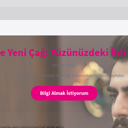
e Yeni Çağ: Yüzünüzdeki İhti
29 Mart 2025
Anasayfa
›
Blog
›
Sakal Ekiminde Yeni Çağ: Yüzünüzdeki İhtişamı Keşfedin!
Bilgi Almak İstiyorum
güvenle yeni görünümüzü elde edin.