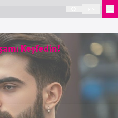
TR
şamı Keşfedin!