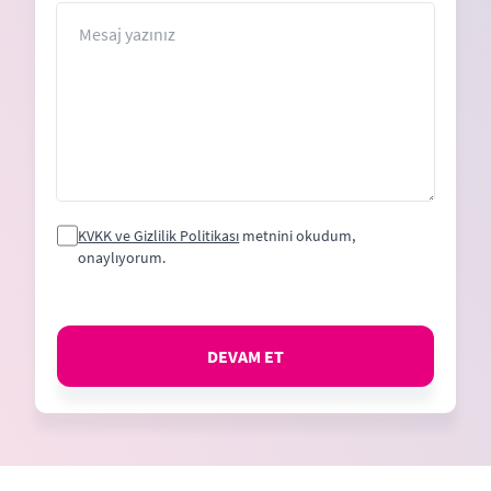
+1
Mesaj
KVKK ve Gizlilik Politikası
metnini okudum,
onaylıyorum.
DEVAM ET