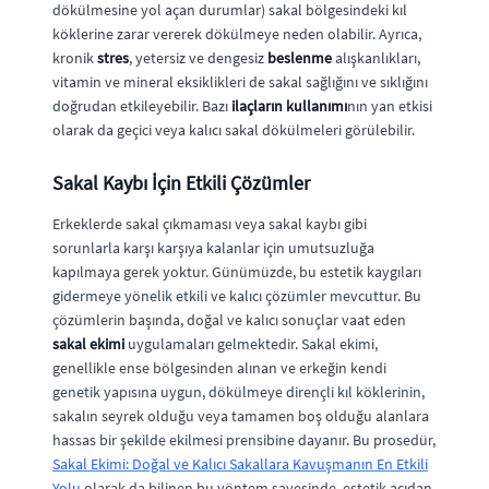
dökülmesine yol açan durumlar) sakal bölgesindeki kıl
köklerine zarar vererek dökülmeye neden olabilir. Ayrıca,
kronik
stres
, yetersiz ve dengesiz
beslenme
alışkanlıkları,
vitamin ve mineral eksiklikleri de sakal sağlığını ve sıklığını
doğrudan etkileyebilir. Bazı
ilaçların kullanımı
nın yan etkisi
olarak da geçici veya kalıcı sakal dökülmeleri görülebilir.
Sakal Kaybı İçin Etkili Çözümler
Erkeklerde sakal çıkmaması veya sakal kaybı gibi
sorunlarla karşı karşıya kalanlar için umutsuzluğa
kapılmaya gerek yoktur. Günümüzde, bu estetik kaygıları
gidermeye yönelik etkili ve kalıcı çözümler mevcuttur. Bu
çözümlerin başında, doğal ve kalıcı sonuçlar vaat eden
sakal ekimi
uygulamaları gelmektedir. Sakal ekimi,
genellikle ense bölgesinden alınan ve erkeğin kendi
genetik yapısına uygun, dökülmeye dirençli kıl köklerinin,
sakalın seyrek olduğu veya tamamen boş olduğu alanlara
hassas bir şekilde ekilmesi prensibine dayanır. Bu prosedür,
Sakal Ekimi: Doğal ve Kalıcı Sakallara Kavuşmanın En Etkili
Yolu
olarak da bilinen bu yöntem sayesinde, estetik açıdan