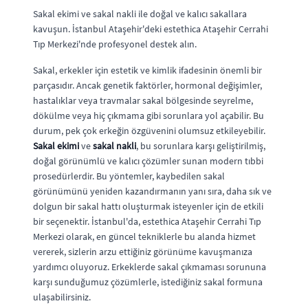
Sakal ekimi ve sakal nakli ile doğal ve kalıcı sakallara
kavuşun. İstanbul Ataşehir'deki estethica Ataşehir Cerrahi
Tıp Merkezi'nde profesyonel destek alın.
Sakal, erkekler için estetik ve kimlik ifadesinin önemli bir
parçasıdır. Ancak genetik faktörler, hormonal değişimler,
hastalıklar veya travmalar sakal bölgesinde seyrelme,
dökülme veya hiç çıkmama gibi sorunlara yol açabilir. Bu
durum, pek çok erkeğin özgüvenini olumsuz etkileyebilir.
Sakal ekimi
ve
sakal nakli
, bu sorunlara karşı geliştirilmiş,
doğal görünümlü ve kalıcı çözümler sunan modern tıbbi
prosedürlerdir. Bu yöntemler, kaybedilen sakal
görünümünü yeniden kazandırmanın yanı sıra, daha sık ve
dolgun bir sakal hattı oluşturmak isteyenler için de etkili
bir seçenektir. İstanbul'da, estethica Ataşehir Cerrahi Tıp
Merkezi olarak, en güncel tekniklerle bu alanda hizmet
vererek, sizlerin arzu ettiğiniz görünüme kavuşmanıza
yardımcı oluyoruz. Erkeklerde sakal çıkmaması sorununa
karşı sunduğumuz çözümlerle, istediğiniz sakal formuna
ulaşabilirsiniz.