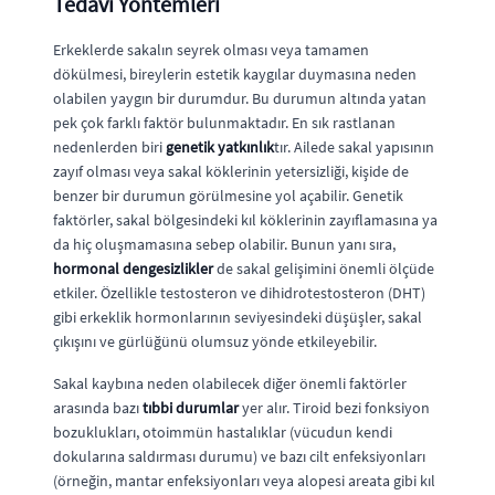
Tedavi Yöntemleri
Erkeklerde sakalın seyrek olması veya tamamen
dökülmesi, bireylerin estetik kaygılar duymasına neden
olabilen yaygın bir durumdur. Bu durumun altında yatan
pek çok farklı faktör bulunmaktadır. En sık rastlanan
nedenlerden biri
genetik yatkınlık
tır. Ailede sakal yapısının
zayıf olması veya sakal köklerinin yetersizliği, kişide de
benzer bir durumun görülmesine yol açabilir. Genetik
faktörler, sakal bölgesindeki kıl köklerinin zayıflamasına ya
da hiç oluşmamasına sebep olabilir. Bunun yanı sıra,
hormonal dengesizlikler
de sakal gelişimini önemli ölçüde
etkiler. Özellikle testosteron ve dihidrotestosteron (DHT)
gibi erkeklik hormonlarının seviyesindeki düşüşler, sakal
çıkışını ve gürlüğünü olumsuz yönde etkileyebilir.
Sakal kaybına neden olabilecek diğer önemli faktörler
arasında bazı
tıbbi durumlar
yer alır. Tiroid bezi fonksiyon
bozuklukları, otoimmün hastalıklar (vücudun kendi
dokularına saldırması durumu) ve bazı cilt enfeksiyonları
(örneğin, mantar enfeksiyonları veya alopesi areata gibi kıl