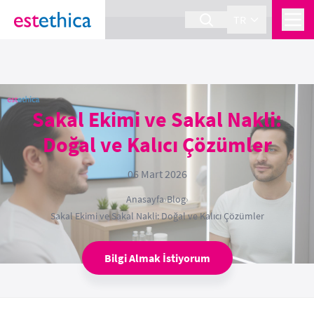
section Service {
}
TR
Sakal Ekimi ve Sakal Nakli:
Doğal ve Kalıcı Çözümler
06 Mart 2026
Anasayfa
›
Blog
›
Sakal Ekimi ve Sakal Nakli: Doğal ve Kalıcı Çözümler
Bilgi Almak İstiyorum