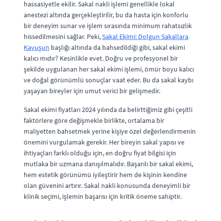
hassasiyetle ekilir. Sakal nakli işlemi genellikle lokal
anestezi altında gerçekleştirilir, bu da hasta için konforlu
bir deneyim sunar ve işlem sırasında minimum rahatsızlık
hissedilmesini sağlar. Peki,
Sakal Ekimi: Dolgun Sakallara
Kavuşun
başlığı altında da bahsedildiği gibi, sakal ekimi
kalıcı mıdır? Kesinlikle evet. Doğru ve profesyonel bir
şekilde uygulanan her sakal ekimi işlemi, ömür boyu kalıcı
ve doğal görünümlü sonuçlar vaat eder. Bu da sakal kaybı
yaşayan bireyler için umut verici bir gelişmedir.
Sakal ekimi fiyatları 2024 yılında da belirttiğimiz gibi çeşitli
faktörlere göre değişmekle birlikte, ortalama bir
maliyetten bahsetmek yerine kişiye özel değerlendirmenin
önemini vurgulamak gerekir. Her bireyin sakal yapısı ve
ihtiyaçları farklı olduğu için, en doğru fiyat bilgisi için
mutlaka bir uzmana danışılmalıdır. Başarılı bir sakal ekimi,
hem estetik görünümü iyileştirir hem de kişinin kendine
olan güvenini artırır. Sakal nakli konusunda deneyimli bir
klinik seçimi, işlemin başarısı için kritik öneme sahiptir.