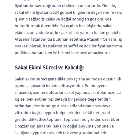
fiyatlandırmayı doğrudan etkileyen unsurlardır. Yine de,
sakal ekimi fiyatları 2024 güncel bilgilerini değerlendirirken,
işlemin sağladığı kalıcı ve doğal sonuçları göz önünde
bulundurmak önemlidir. Bu açıdan bakıldığında, sakal
ekimi uzun vadede oldukça karlı bir yatırım haline gelebilir.
Ataşehir, İstanbul'da bulunan estethica Ataşehir Cerrahi Tıp
Merkezi olarak, hastalarımıza şeffaf ve adil bir fiyatlandırma
politikası sunarak en iyi hizmeti vermeyi amaçlıyoruz.
Sakal Ekimi Süreci ve Kalıcılığı
Sakal ekimi süreci genellikle birkaç ana adımdan oluşur. İlk
aşama, kapsamlı bir konsültasyondur. Bu muayene
sırasında, uzman doktorlar sakal yapınızı, cilt dokunuzu ve
kişisel beklentilerinizi detaylı bir şekilde değerlendirir.
Ardından, donör bölge olarak adlandırılan ense veya
vücudun başka uygun bölgelerinden kıl kökleri, yani
greftler dikkatlice toplanır. Toplanan bu greftler, özel tıbbi
cihazlar kullanılarak, sakalın doğal büyüme yönüne ve
sıklığına uygun olarak, tek tek veya gruplar halinde