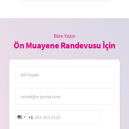
Bize Yazın
Ön Muayene Randevusu İçin
İsim
E-Posta
+1
United
States