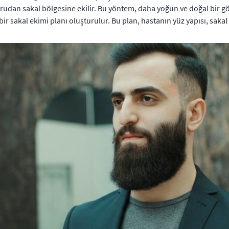
ğrudan sakal bölgesine ekilir. Bu yöntem, daha yoğun ve doğal bir 
bir sakal ekimi planı oluşturulur. Bu plan, hastanın yüz yapısı, sakal 