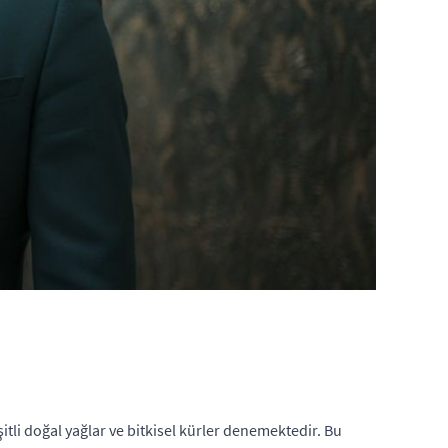
itli doğal yağlar ve bitkisel kürler denemektedir. Bu