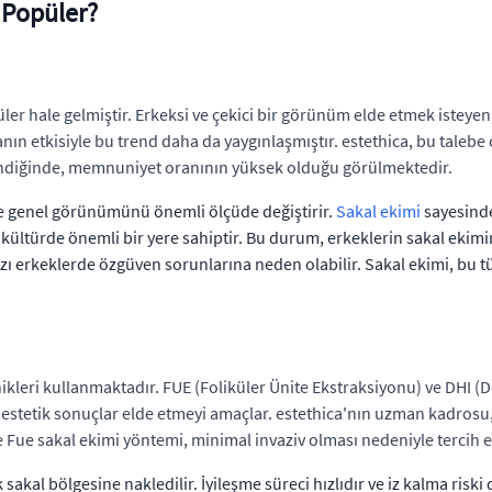
 Popüler?
püler hale gelmiştir. Erkeksi ve çekici bir görünüm elde etmek istey
nın etkisiyle bu trend daha da yaygınlaşmıştır. estethica, bu taleb
lendiğinde, memnuniyet oranının yüksek olduğu görülmektedir.
 ve genel görünümünü önemli ölçüde değiştirir.
Sakal ekimi
sayesinde,
türde önemli bir yere sahiptir. Bu durum, erkeklerin sakal ekimine
bazı erkeklerde özgüven sorunlarına neden olabilir. Sakal ekimi, bu t
nikleri kullanmaktadır. FUE (Foliküler Ünite Ekstraksiyonu) ve DHI 
ve estetik sonuçlar elde etmeyi amaçlar. estethica'nın uzman kadrosu
e Fue sakal ekimi yöntemi, minimal invaziv olması nedeniyle tercih 
sakal bölgesine nakledilir. İyileşme süreci hızlıdır ve iz kalma riski