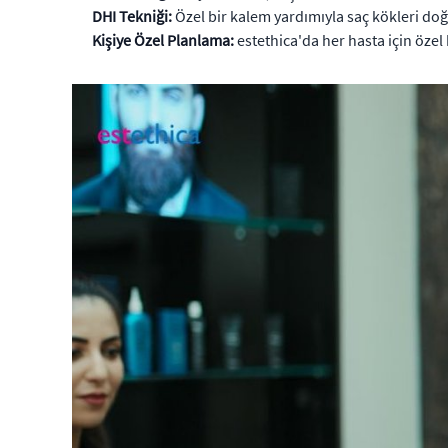
DHI Tekniği:
Özel bir kalem yardımıyla saç kökleri do
Kişiye Özel Planlama:
estethica'da her hasta için özel 