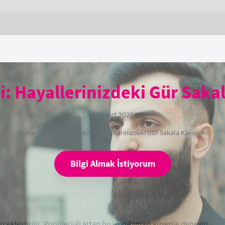
i: Hayallerinizdeki Gür Saka
20 Mart 2025
Anasayfa
›
Blog
›
Sakal Ekimi: Hayallerinizdeki Gür Sakala Kavuşun!
Bilgi Almak İstiyorum
erçekleştirilir. Popülerliği artan bu uygulamayı güvenle deneyin.