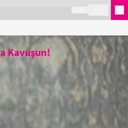
TR
la Kavuşun!