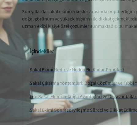
Son yıllarda sakal ekimi erkekler arasında popülerliğini 
doğal görünüm ve yüksek başarısı ile dikkat çekmektedir
uzman ekibi kişiye özel çözümler sunmaktadır. Bu makal
İçindekiler
Sakal Ekimi Nedir ve Neden Bu Kadar Popüler?
Sakal Çıkarma Yöntemleri: Doğal Çözümler ve Tıbbi 
Fue Sakal Ekimi Tekniği: Avantajları ve Dezavantajlar
Sakal Ekimi Sonrası: İyileşme Süreci ve Dikkat Edilm