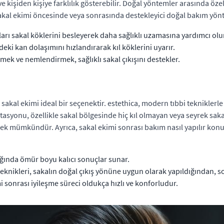
 kişiden kişiye farklılık gösterebilir. Doğal yöntemler arasında özell
a, sakal ekimi öncesinde veya sonrasında destekleyici doğal bakım y
arı sakal köklerini besleyerek daha sağlıklı uzamasına yardımcı olu
deki kan dolaşımını hızlandırarak kıl köklerini uyarır.
mek ve nemlendirmek, sağlıklı sakal çıkışını destekler.
akal ekimi ideal bir seçenektir. estethica, modern tıbbi tekniklerle 
yonu, özellikle sakal bölgesinde hiç kıl olmayan veya seyrek sakal
mek mümkündür. Ayrıca, sakal ekimi sonrası bakım nasıl yapılır kon
ığında ömür boyu kalıcı sonuçlar sunar.
eknikleri, sakalın doğal çıkış yönüne uygun olarak yapıldığından, s
 sonrası iyileşme süreci oldukça hızlı ve konforludur.