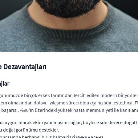
e Dezavantajları
jlar
, günümüzde birçok erkek tarafından tercih edilen modern bir yönt
şlem olmasından dolayı, iyileşme süreci oldukça hızlıdır. estethica, F
n başarısı, %90'ın üzerindeki yüksek hasta memnuniyeti ile kanıtlanm
ına uygun olarak ekim yapılmasını sağlar, böylece son derece doğal 
bu doğal görünümü destekler.
sonrasında herhangi bir iz kalma riski минимальна.