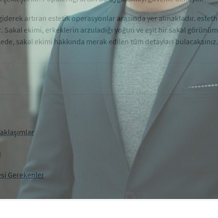
giderek artıran estetik operasyonlar arasında yer almaktadır. estethi
. Sakal ekimi, erkeklerin arzuladığı yoğun ve eşit bir sakal görünü
ede, sakal ekimi hakkında merak edilen tüm detayları bulacaksınız.
Yaklaşımlar
ı
esi Gerekenler