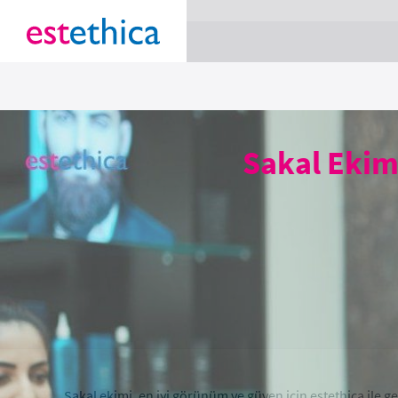
section Service {
}
Sakal Ekim
Sakal ekimi, en iyi görünüm ve güven için estethica ile g