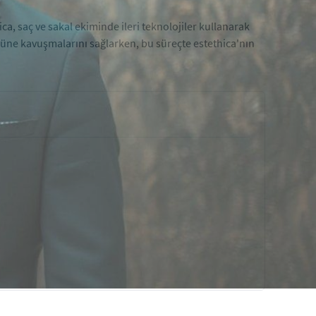
ca, saç ve sakal ekiminde ileri teknolojiler kullanarak
müne kavuşmalarını sağlarken, bu süreçte estethica'nın