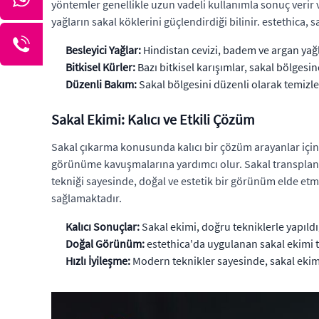
yöntemler genellikle uzun vadeli kullanımla sonuç verir ve
yağların sakal köklerini güçlendirdiği bilinir. estethic
Besleyici Yağlar:
Hindistan cevizi, badem ve argan yağl
Bitkisel Kürler:
Bazı bitkisel karışımlar, sakal bölgesin
Düzenli Bakım:
Sakal bölgesini düzenli olarak temizle
Sakal Ekimi: Kalıcı ve Etkili Çözüm
Sakal çıkarma konusunda kalıcı bir çözüm arayanlar için s
görünüme kavuşmalarına yardımcı olur. Sakal transplantas
tekniği sayesinde, doğal ve estetik bir görünüm elde et
sağlamaktadır.
Kalıcı Sonuçlar:
Sakal ekimi, doğru tekniklerle yapıld
Doğal Görünüm:
estethica'da uygulanan sakal ekimi t
Hızlı İyileşme:
Modern teknikler sayesinde, sakal ekimi