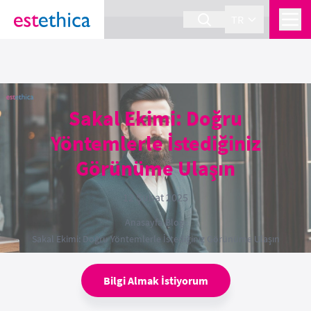
section Service {
}
TR
Sakal Ekimi: Doğru
Yöntemlerle İstediğiniz
Görünüme Ulaşın
12 Şubat 2025
Anasayfa
›
Blog
›
Sakal Ekimi: Doğru Yöntemlerle İstediğiniz Görünüme Ulaşın
Bilgi Almak İstiyorum