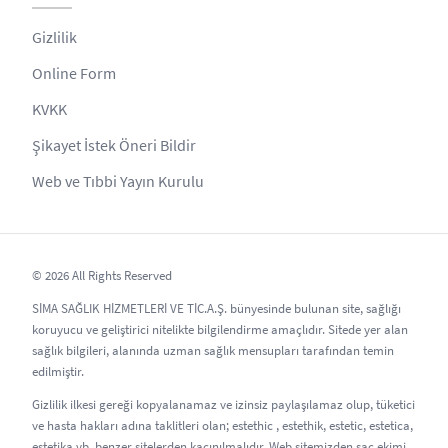
Gizlilik
Online Form
KVKK
Şikayet İstek Öneri Bildir
Web ve Tıbbi Yayın Kurulu
© 2026 All Rights Reserved
SİMA SAĞLIK HİZMETLERİ VE TİC.A.Ş. bünyesinde bulunan site, sağlığı
koruyucu ve geliştirici nitelikte bilgilendirme amaçlıdır. Sitede yer alan
sağlık bilgileri, alanında uzman sağlık mensupları tarafından temin
edilmiştir.
Gizlilik ilkesi gereği kopyalanamaz ve izinsiz paylaşılamaz olup, tüketici
ve hasta hakları adına taklitleri olan; estethic , estethik, estetic, estetica,
estetika vb. benzer sitelerden kaçınılmalıdır. Web sitemizden saç ekimi