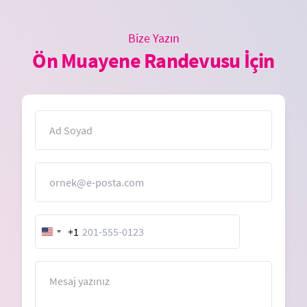
Bize Yazın
Ön Muayene Randevusu İçin
İsim
E-Posta
+1
United
States
+1
Mesaj