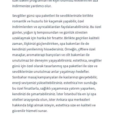
özel bakım programları ile kışın olumsuz etkilerini en aza
indirmenize yardımcı olur.
Sevgililer günü spa paketleri ile sevdiklerinizle birlikte
romantik ve huzurlu bir kaçamak yapabilir, özel
indirimlerden ve ayrıcalıklardan faydalanabilirsiniz. Bu özel
günler, yoğun iş temposundan ve günlük stresten
uzaklaşmak için harika bir fırsattır. Birlikte geçirilen kaliteli
zaman, ilişkinizi güçlendirirken, spa bakımları ile de
kendinizi yenilenmiş hissedersiniz. Örneğin, çiftlere özel
masajlar, aromaterapi banyoları ve cilt bakımları ile
unutulmaz bir deneyim yaşayabilirsiniz. estethica, sevgililer
günü için özel olarak tasarlanmış spa paketleri ile size ve
sevdiklerinize unutulmaz anlar yaşatmayı hedefler.
Sonbahar masaj kampanyaları ile kaslarınızı gevşetebilir,
enerji seviyenizi yükseltebilirsiniz. estethica'nın sunduğu
bu özel fırsatlarla, sağlıklı yaşamınıza yatırım yaparken,
kendinizi de şımartabilirsiniz. İster İstanbul'da en iyi spa
otelleri arayışında olun, ister Ankara spa merkezleri
hakkında bilgi almak isteyin, estethica size en kaliteli ve
güvenilir hizmeti sunar.