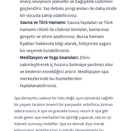
enerji seviyesini yükseltir ve bağışıklık sistemini
güçlendirir. Yaz detoks programları ile daha zinde
bir vücuda sahip olabilirsiniz.
Sauna ve Türk Hamamı:
Sauna faydaları ve Türk
hamamı ritüeli ile cildinizi temizler, kaslarınızı
gevşetir ve stresi azaltırsınız. Bursa hamam
fiyatları hakkında bilgi alarak, bütçenize uygun
bir seçenek bulabilirsiniz.
Meditasyon ve Yoga Seansları:
Zihni
sakinleştirerek iç huzuru bulmaya yardımcı olur
ve bedenin esnekliğini artırır. Meditasyon spa
merkezlerinde bu hizmetlerden
faydalanabilirsiniz.
Spa deneyimi, sadece bir lüks değil, aynı zamanda sağlıklı
bir yaşam tarzının önemli bir parçasıdır. estethica, kirman
sidera luxury & spa ve granada luxury resort & spa gibi
önde gelen spa merkezleri ile işbirliği yaparak, size en iyi
hizmeti sunmayı hedefler. Spa ne demek diye merak
ediyorsanız, estethica'nın sunduğu deneyimlerle bu