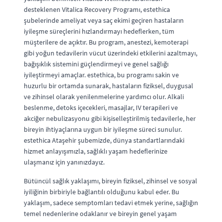
desteklenen Vitalica Recovery Programı, estethica
şubelerinde ameliyat veya saç ekimi geçiren hastaların
iyileşme süreçlerini hızlandırmayı hedeflerken, tüm
müşterilere de açıktır. Bu program, anestezi, kemoterapi
gibi yoğun tedavilerin vücut üzerindeki etkilerini azaltmayı,
bağışıklık sistemini güçlendirmeyi ve genel sağlığı
iyileştirmeyi amaçlar. estethica, bu programı sakin ve
huzurlu bir ortamda sunarak, hastaların fiziksel, duygusal
ve zihinsel olarak yenilenmelerine yardımcı olur. Alkali
beslenme, detoks içecekleri, masajlar, IV terapileri ve
akciğer nebulizasyonu gibi kişiselleştirilmiş tedavilerle, her
bireyin ihtiyaçlarına uygun bir iyileşme süreci sunulur.
estethica Ataşehir şubemizde, dünya standartlarındaki
hizmet anlayışımızla, sağlıklı yaşam hedeflerinize
ulaşmanız için yanınızdayız.
Bütüncül sağlık yaklaşımı, bireyin fiziksel, zihinsel ve sosyal
iyiliğinin birbiriyle bağlantılı olduğunu kabul eder. Bu
yaklaşım, sadece semptomları tedavi etmek yerine, sağlığın
temel nedenlerine odaklanır ve bireyin genel yaşam