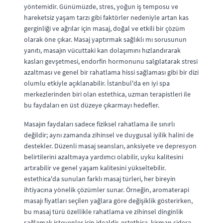
yöntemidir. Günümüzde, stres, yoğun iş temposu ve
hareketsiz yaşam tarzı gibi faktörler nedeniyle artan kas
gerginliği ve ağrılar için masaj, doğal ve etkili bir çözüm
olarak öne çıkar. Masaj yaptırmak sağlıklı mı sorusunun
yanıtı, masajın vücuttaki kan dolaşımını hızlandırarak
kasları gevşetmesi, endorfin hormonunu salgılatarak stresi
azaltması ve genel bir rahatlama hissi sağlaması gibi bir dizi
olumlu etkiyle açıklanabilir. İstanbul'da en iyi spa
merkezlerinden biri olan estethica, uzman terapistleri ile
bu faydaları en üst düzeye çıkarmayı hedefler.
Masajın faydaları sadece fiziksel rahatlama ile sınırlı
değildir; aynı zamanda zihinsel ve duygusal iyilik halini de
destekler. Düzenli masaj seansları, anksiyete ve depresyon
belirtilerini azaltmaya yardımcı olabilir, uyku kalitesini
artırabilir ve genel yaşam kalitesini yükseltebilir.
estethica'da sunulan farklı masaj türleri, her bireyin
ihtiyacına yönelik çözümler sunar. Örneğin, aromaterapi
masajı fiyatları seçilen yağlara göre değişiklik gösterirken,
bu masaj türü özellikle rahatlama ve zihinsel dinginlik
sağlamak isteyenler için idealdir. estethica, kirman sidera