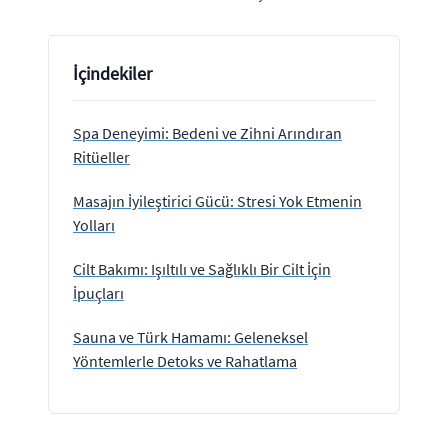
İçindekiler
Spa Deneyimi: Bedeni ve Zihni Arındıran
Ritüeller
Masajın İyileştirici Gücü: Stresi Yok Etmenin
Yolları
Cilt Bakımı: Işıltılı ve Sağlıklı Bir Cilt İçin
İpuçları
Sauna ve Türk Hamamı: Geleneksel
Yöntemlerle Detoks ve Rahatlama