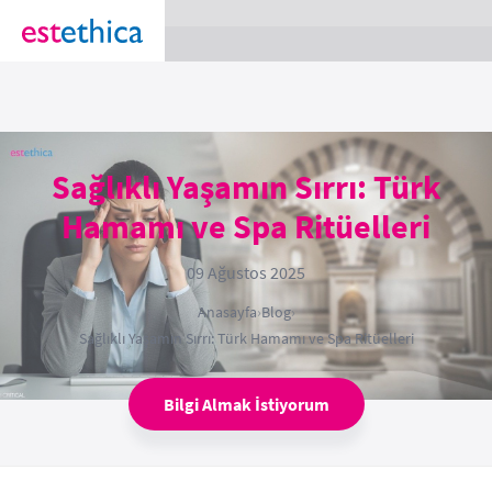
section Service {
}
Sağlıklı Yaşamın Sırrı: Türk
Hamamı ve Spa Ritüelleri
09 Ağustos 2025
Anasayfa
›
Blog
›
Sağlıklı Yaşamın Sırrı: Türk Hamamı ve Spa Ritüelleri
Bilgi Almak İstiyorum