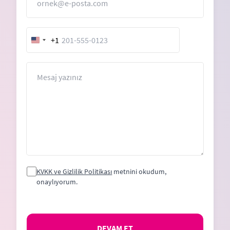
+1
United
States
+1
Mesaj
KVKK ve Gizlilik Politikası
metnini okudum,
onaylıyorum.
DEVAM ET