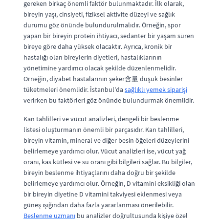
gereken birkaç önemli faktör bulunmaktadır. İlk olarak,
bireyin yaşı, cinsiyeti, fiziksel aktivite düzeyi ve sağlık
durumu göz önünde bulundurulmalıdır. Örneğin, spor
yapan bir bireyin protein ihtiyacı, sedanter bir yaşam süren
bireye göre daha yüksek olacaktır. Ayrıca, kronik bir
hastalığı olan bireylerin diyetleri, hastalıklarının
yönetimine yardımcı olacak şekilde düzenlenmelidir.
Örneğin, diyabet hastalarının şeker含量 düşük besinler
tüketmeleri önemlidir. İstanbul'da
sağlıklı yemek siparişi
verirken bu faktörleri göz önünde bulundurmak önemlidir.
Kan tahlilleri ve vücut analizleri, dengeli bir beslenme
listesi oluşturmanın önemli bir parçasıdır. Kan tahlilleri,
bireyin vitamin, mineral ve diğer besin öğeleri düzeylerini
belirlemeye yardımcı olur. Vücut analizleri ise, vücut yağ
oranı, kas kütlesi ve su oranı gibi bilgileri sağlar. Bu bilgiler,
bireyin beslenme ihtiyaçlarını daha doğru bir şekilde
belirlemeye yardımcı olur. Örneğin, D vitamini eksikliği olan
bir bireyin diyetine D vitamini takviyesi eklenmesi veya
güneş ışığından daha fazla yararlanması önerilebilir.
Beslenme uzmanı
bu analizler doğrultusunda kişiye özel