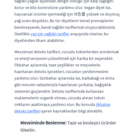
sağlıklı yağlar açısından zengin olduğu için kalp sağlığını
korur ve kilo kontrolüne yardımcı olur. Vegan diyet ise,
hayvansal ürünler içermediği için lif含量 yüksek ve doymuş
yağ oranı düşüktür. Bu tür diyetlerin temel prensiplerini
benimseyerek, kendi sağlıklı tariflerinizi oluşturabilirsiniz.
Özellikle
yaz için sağlıklı tarifler
arayışında olanlar, bu
diyetlerden ilham alabilirler.
Mevsimsel detoks tarifleri, vücudu toksinlerden arındırmak
ve enerji seviyesini yükseltmek için harika bir seçenektir.
İlkbahar aylarında, taze yeşillikler ve meyvelerle
hazırlanan detoks içecekleri, vücudun yenilenmesine
yardımcı olur. Sonbahar aylarında ise, balkabağı ve elma
gibi mevsim sebzeleriyle hazırlanan çorbalar, bağışıklık
sistemini güçlendirir. Detoks tariflerinde kullanılan
malzemelerin organik olması, vücuda alınan toksin
miktarını azaltmaya yardımcı olur. Bu konuda
ilkbahar
detoks tarifleri
içeren kaynaklardan bilgi alınabilir.
Mevsiminde Beslenme:
Taze ve besleyici ürünler
tüketin.