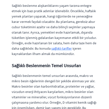
Sağlıklı beslenme alışkanlıklarını yaşam tarzına entegre
etmek için bazı pratik adımlar izlenebilir. Öncelikle, haftalık
yemek planları yaparak, hangi öğünlerde ne yeneceğine
karar vermek faydalı olacaktır. Bu planlama, gereksiz abur
cubur tüketimini azaltır ve daha bilinçli seçimler yapmaya
olanak tanır. Ayrıca, yemekleri evde hazırlamak, dışarıda
tüketilen işlenmiş gıdalardan kaçınmanın etkili bir yoludur.
Örneğin, evde hazırlanan bir salata, hem daha taze hem de
daha sağlıklıdır. Bu konuda
sağlıklı tarifler
içeren
kaynaklardan ilham almak da mümkündür.
Sağlıklı Beslenmenin Temel Unsurları
Sağlıklı beslenmenin temel unsurları arasında, makro ve
mikro besin öğelerinin dengeli bir şekilde alınması yer alır.
Makro besinler olan karbonhidratlar, proteinler ve yağlar,
vücudun enerji ihtiyacını karşılarken, mikro besinler olan
vitaminler ve mineraller, vücut fonksiyonlarının düzenli
çalışmasına yardımcı olur. Örneğin, D vitamini kemik sağlığı
için önemliyken, demir kan yapımı için gereklidir. Bu