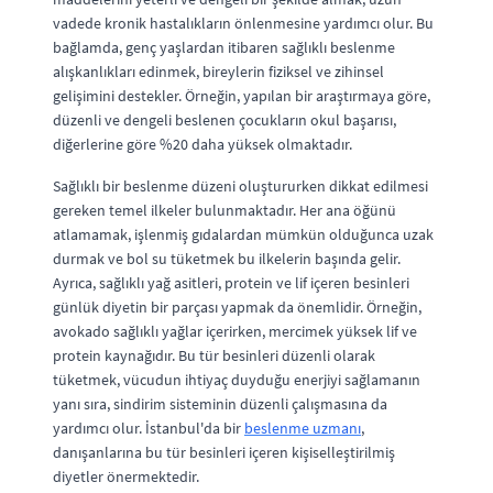
vadede kronik hastalıkların önlenmesine yardımcı olur. Bu
bağlamda, genç yaşlardan itibaren sağlıklı beslenme
alışkanlıkları edinmek, bireylerin fiziksel ve zihinsel
gelişimini destekler. Örneğin, yapılan bir araştırmaya göre,
düzenli ve dengeli beslenen çocukların okul başarısı,
diğerlerine göre %20 daha yüksek olmaktadır.
Sağlıklı bir beslenme düzeni oluştururken dikkat edilmesi
gereken temel ilkeler bulunmaktadır. Her ana öğünü
atlamamak, işlenmiş gıdalardan mümkün olduğunca uzak
durmak ve bol su tüketmek bu ilkelerin başında gelir.
Ayrıca, sağlıklı yağ asitleri, protein ve lif içeren besinleri
günlük diyetin bir parçası yapmak da önemlidir. Örneğin,
avokado sağlıklı yağlar içerirken, mercimek yüksek lif ve
protein kaynağıdır. Bu tür besinleri düzenli olarak
tüketmek, vücudun ihtiyaç duyduğu enerjiyi sağlamanın
yanı sıra, sindirim sisteminin düzenli çalışmasına da
yardımcı olur. İstanbul'da bir
beslenme uzmanı
,
danışanlarına bu tür besinleri içeren kişiselleştirilmiş
diyetler önermektedir.