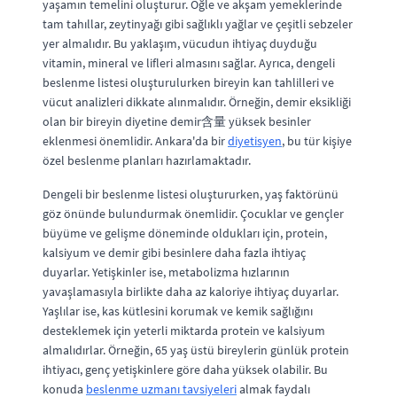
yaşamın temelini oluşturur. Öğle ve akşam yemeklerinde
tam tahıllar, zeytinyağı gibi sağlıklı yağlar ve çeşitli sebzeler
yer almalıdır. Bu yaklaşım, vücudun ihtiyaç duyduğu
vitamin, mineral ve lifleri almasını sağlar. Ayrıca, dengeli
beslenme listesi oluşturulurken bireyin kan tahlilleri ve
vücut analizleri dikkate alınmalıdır. Örneğin, demir eksikliği
olan bir bireyin diyetine demir含量 yüksek besinler
eklenmesi önemlidir. Ankara'da bir
diyetisyen
, bu tür kişiye
özel beslenme planları hazırlamaktadır.
Dengeli bir beslenme listesi oluştururken, yaş faktörünü
göz önünde bulundurmak önemlidir. Çocuklar ve gençler
büyüme ve gelişme döneminde oldukları için, protein,
kalsiyum ve demir gibi besinlere daha fazla ihtiyaç
duyarlar. Yetişkinler ise, metabolizma hızlarının
yavaşlamasıyla birlikte daha az kaloriye ihtiyaç duyarlar.
Yaşlılar ise, kas kütlesini korumak ve kemik sağlığını
desteklemek için yeterli miktarda protein ve kalsiyum
almalıdırlar. Örneğin, 65 yaş üstü bireylerin günlük protein
ihtiyacı, genç yetişkinlere göre daha yüksek olabilir. Bu
konuda
beslenme uzmanı tavsiyeleri
almak faydalı