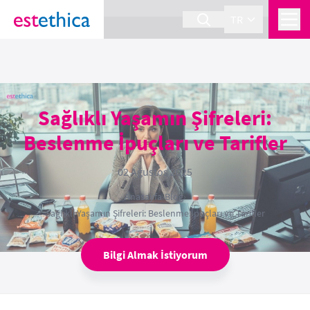
section Service {
}
TR
Sağlıklı Yaşamın Şifreleri:
Beslenme İpuçları ve Tarifler
02 Ağustos 2025
Anasayfa
›
Blog
›
Sağlıklı Yaşamın Şifreleri: Beslenme İpuçları ve Tarifler
Bilgi Almak İstiyorum