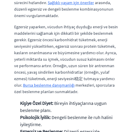
sürecini hızlandırır.
Sağlıklı yaşam için öneriler
arasında,
düzenli egzersiz ve dengeli beslenme kombinasyonunun
önemi vurgulanmaktadır.
Egzersiz yaparken, vücudun ihtiyaç duyduğu enerji ve besin
maddelerini sağlamak için dikkatli bir şekilde beslenmek
gerekir. Egzersiz öncesi karbonhidrat tüketmek, enerji
seviyesini yükseltirken, egzersiz sonrası protein tüketmek,
kasların onarılmasına ve büyümesine yardımcı olur. Ayrıca,
yeterli miktarda su içmek, vücudun susuz kalmasını önler
ve performansı artırır. Örneğin, uzun süren bir antrenman
öncesi, yavaş sindirilen karbonhidratlar (örneğin, yulaf
ezmesi) tüketmek, enerji seviyesini稳定 tutmaya yardımcı
olur.
Bursa beslenme danışmanlığı
merkezleri, sporculara
özel beslenme planları sunmaktadır.
Kişiye Özel Diyet:
Bireyin ihtiyaçlarına uygun
beslenme planı.
Psikolojik İyilik:
Dengeli beslenme ile ruh halini
iyileştirme.
Egzersiz ve Beslenme:
Düzenli egzersizle