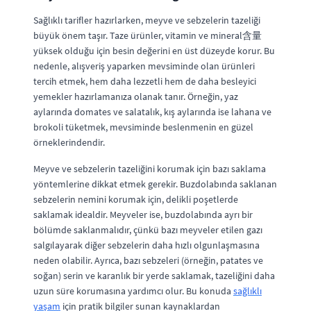
Sağlıklı tarifler hazırlarken, meyve ve sebzelerin tazeliği
büyük önem taşır. Taze ürünler, vitamin ve mineral含量
yüksek olduğu için besin değerini en üst düzeyde korur. Bu
nedenle, alışveriş yaparken mevsiminde olan ürünleri
tercih etmek, hem daha lezzetli hem de daha besleyici
yemekler hazırlamanıza olanak tanır. Örneğin, yaz
aylarında domates ve salatalık, kış aylarında ise lahana ve
brokoli tüketmek, mevsiminde beslenmenin en güzel
örneklerindendir.
Meyve ve sebzelerin tazeliğini korumak için bazı saklama
yöntemlerine dikkat etmek gerekir. Buzdolabında saklanan
sebzelerin nemini korumak için, delikli poşetlerde
saklamak idealdir. Meyveler ise, buzdolabında ayrı bir
bölümde saklanmalıdır, çünkü bazı meyveler etilen gazı
salgılayarak diğer sebzelerin daha hızlı olgunlaşmasına
neden olabilir. Ayrıca, bazı sebzeleri (örneğin, patates ve
soğan) serin ve karanlık bir yerde saklamak, tazeliğini daha
uzun süre korumasına yardımcı olur. Bu konuda
sağlıklı
yaşam
için pratik bilgiler sunan kaynaklardan